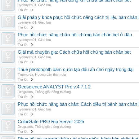
Phục hồi chức năng vận động khi chữa tật bàn chân bẹt
uyenuyen01
,
Giao lưu
Trả lời:
0
Giải pháp y khoa phục hồi chức năng cách trị liệu bàn chân 
uyenuyen01
,
Giao lưu
Trả lời:
0
Phục hồi chức năng chữa hội chứng bàn chân bẹt ở đâu
uyenuyen01
,
Giao lưu
Trả lời:
0
Giải mã chuyên gia: Cách chữa hội chứng bàn chân bẹt
uyenuyen01
,
Giao lưu
Trả lời:
0
Thuê photobooth đám cưới tạo dấu ấn cho ngày trọng đại
Truong ca
,
Hướng dẫn tham gia
Trả lời:
0
Geoscience ANALYST Pro v.4.7.1 2
Drograms
,
Thông gió thông thường
Trả lời:
0
Phục hồi chức năng bàn chân: Cách điều trị bệnh bàn chân 
uyenuyen01
,
Giao lưu
Trả lời:
0
ColorGate PRO Rip Server 2025
Drograms
,
Thông gió thông thường
Trả lời:
0