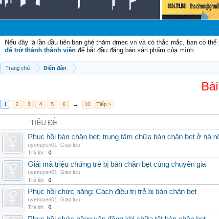
Nếu đây là lần đầu tiên bạn ghé thăm dmec.vn và có thắc mắc, bạn có th
để trở thành thành viên
để bắt đầu đăng bán sản phẩm của mình.
Trang chủ
Diễn đàn
Bài
1
2
3
4
5
6
→
10
Tiếp >
TIÊU ĐỀ
Phục hồi bàn chân bẹt: trung tâm chữa bàn chân bẹt ở hà n
uyenuyen01
,
Giao lưu
Trả lời:
0
Giải mã triệu chứng trẻ bị bàn chân bẹt cùng chuyên gia
uyenuyen01
,
Giao lưu
Trả lời:
0
Phục hồi chức năng: Cách điều trị trẻ bị bàn chân bẹt
uyenuyen01
,
Giao lưu
Trả lời:
0