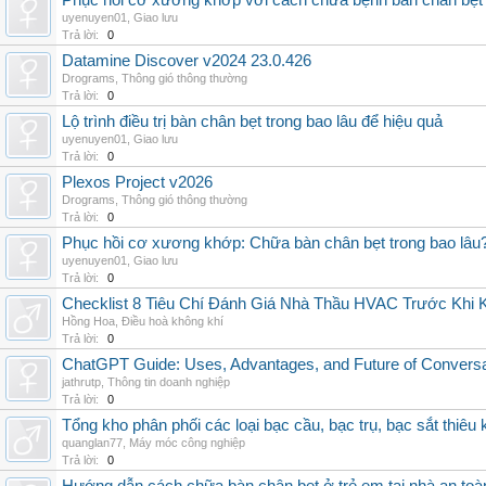
Phục hồi cơ xương khớp với cách chữa bệnh bàn chân bẹt
uyenuyen01
,
Giao lưu
Trả lời:
0
Datamine Discover v2024 23.0.426
Drograms
,
Thông gió thông thường
Trả lời:
0
Lộ trình điều trị bàn chân bẹt trong bao lâu để hiệu quả
uyenuyen01
,
Giao lưu
Trả lời:
0
Plexos Project v2026
Drograms
,
Thông gió thông thường
Trả lời:
0
Phục hồi cơ xương khớp: Chữa bàn chân bẹt trong bao lâu
uyenuyen01
,
Giao lưu
Trả lời:
0
Checklist 8 Tiêu Chí Đánh Giá Nhà Thầu HVAC Trước Khi
Hồng Hoa
,
Điều hoà không khí
Trả lời:
0
ChatGPT Guide: Uses, Advantages, and Future of Conversat
jathrutp
,
Thông tin doanh nghiệp
Trả lời:
0
Tổng kho phân phối các loại bạc cầu, bạc trụ, bạc sắt thiêu k
quanglan77
,
Máy móc công nghiệp
Trả lời:
0