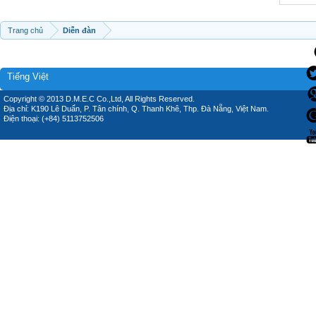
Trang chủ
Diễn đàn
Tiếng Việt
Copyright © 2013 D.M.E.C Co.,Ltd, All Rights Reserved.
Địa chỉ: K190 Lê Duẩn, P. Tân chính, Q. Thanh Khê, Thp. Đà Nẵng, Việt Nam.
Điện thoại: (+84) 5113752506