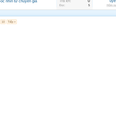
Trả lời:
0
uye
Góc nhìn từ chuyên gia
Đọc:
5
Hôm na
10
Tiếp >