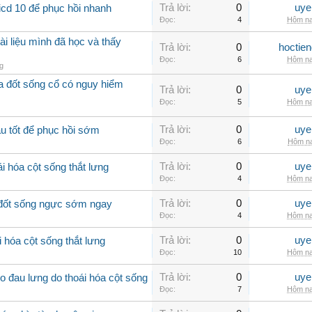
Trả lời:
0
uye
icd 10 để phục hồi nhanh
Đọc:
4
Hôm na
ài liệu mình đã học và thấy
Trả lời:
0
hoctie
Đọc:
6
Hôm na
g
óa đốt sống cổ có nguy hiểm
Trả lời:
0
uye
Đọc:
5
Hôm na
Trả lời:
0
uye
u tốt để phục hồi sớm
Đọc:
6
Hôm na
Trả lời:
0
uye
i hóa cột sống thắt lưng
Đọc:
4
Hôm na
Trả lời:
0
uye
a đốt sống ngực sớm ngay
Đọc:
4
Hôm na
Trả lời:
0
uye
 hóa cột sống thắt lưng
Đọc:
10
Hôm na
Trả lời:
0
uye
 đau lưng do thoái hóa cột sống
Đọc:
7
Hôm na