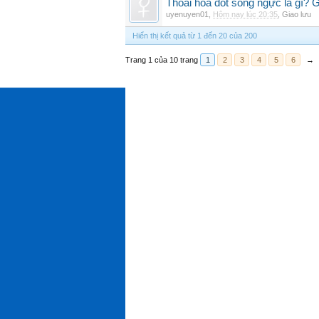
Thoái hóa đốt sống ngực là gì? 
uyenuyen01
,
Hôm nay lúc 20:35
,
Giao lưu
Hiển thị kết quả từ 1 đến 20 của 200
Trang 1 của 10 trang
1
2
3
4
5
6
→