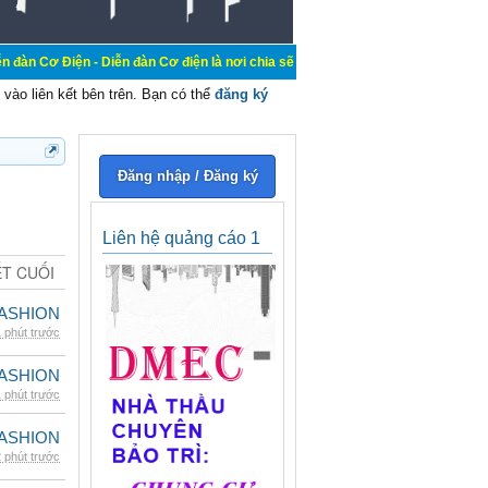
ễn đàn Cơ điện là nơi chia sẽ kiến thức kinh nghiệm trong lãnh vực cơ điện, m
vào liên kết bên trên. Bạn có thể
đăng ký
Đăng nhập / Đăng ký
Liên hệ quảng cáo 1
ẾT CUỐI
ASHION
 phút trước
ASHION
 phút trước
ASHION
 phút trước