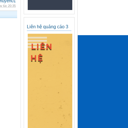
nuyen01
y lúc 20:35
Liên hệ quảng cáo 3