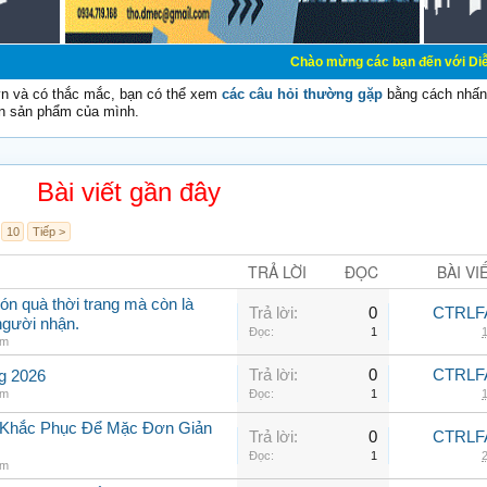
Chào mừng các bạn đến với Diễn đàn Cơ Điện - Di
vn và có thắc mắc, bạn có thể xem
các câu hỏi thường gặp
bằng cách nhấn 
n sản phẩm của mình.
Bài viết gần đây
10
Tiếp >
TRẢ LỜI
ĐỌC
BÀI VI
ón quà thời trang mà còn là
Trả lời:
0
CTRLF
người nhận.
Đọc:
1
1
am
Trả lời:
0
CTRLF
ng 2026
am
Đọc:
1
1
h Khắc Phục Để Mặc Đơn Giản
Trả lời:
0
CTRLF
Đọc:
1
2
am