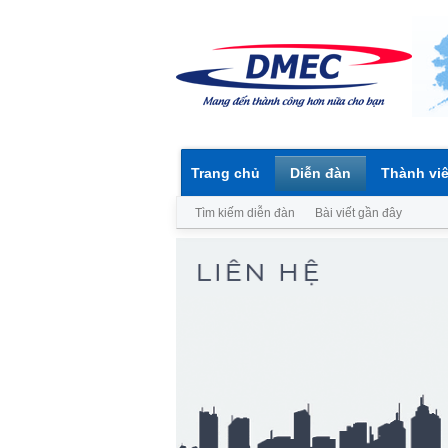
Trang chủ
Diễn đàn
Thành vi
Tìm kiếm diễn đàn
Bài viết gần đây