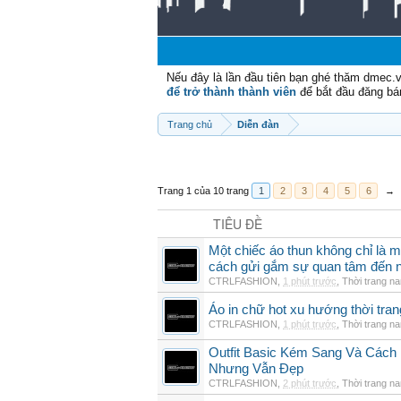
Nếu đây là lần đầu tiên bạn ghé thăm dmec.
để trở thành thành viên
để bắt đầu đăng bá
Trang chủ
Diễn đàn
Trang 1 của 10 trang
1
2
3
4
5
6
→
TIÊU ĐỀ
Một chiếc áo thun không chỉ là m
cách gửi gắm sự quan tâm đến 
CTRLFASHION
,
1 phút trước
,
Thời trang n
Áo in chữ hot xu hướng thời tra
CTRLFASHION
,
1 phút trước
,
Thời trang n
Outfit Basic Kém Sang Và Các
Nhưng Vẫn Đẹp
CTRLFASHION
,
2 phút trước
,
Thời trang n