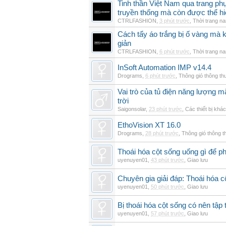
Tinh thần Việt Nam qua trang p
truyền thống mà còn được thể h
CTRLFASHION
,
3 phút trước
,
Thời trang n
Cách tẩy áo trắng bị ố vàng mà 
giản
CTRLFASHION
,
6 phút trước
,
Thời trang n
InSoft Automation IMP v14.4
Drograms
,
6 phút trước
,
Thông gió thông t
Vai trò của tủ điện năng lượng mặ
trời
Saigonsolar
,
23 phút trước
,
Các thiết bị khác
EthoVision XT 16.0
Drograms
,
28 phút trước
,
Thông gió thông 
Thoái hóa cột sống uống gì để p
uyenuyen01
,
43 phút trước
,
Giao lưu
Chuyên gia giải đáp: Thoái hóa c
uyenuyen01
,
50 phút trước
,
Giao lưu
Bị thoái hóa cột sống có nên tập
uyenuyen01
,
57 phút trước
,
Giao lưu