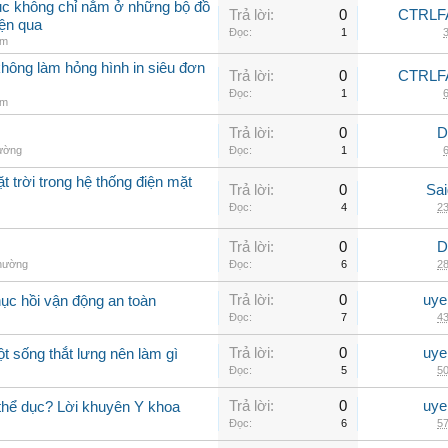
hục không chỉ nằm ở những bộ đồ
Trả lời:
0
CTRLF
iện qua
Đọc:
1
3
am
không làm hỏng hình in siêu đơn
Trả lời:
0
CTRLF
Đọc:
1
6
am
Trả lời:
0
D
hường
Đọc:
1
6
t trời trong hệ thống điện mặt
Trả lời:
0
Sai
Đọc:
4
23
Trả lời:
0
D
thường
Đọc:
6
28
Trả lời:
0
uye
hục hồi vận động an toàn
Đọc:
7
43
Trả lời:
0
uye
ột sống thắt lưng nên làm gì
Đọc:
5
50
Trả lời:
0
uye
 thể dục? Lời khuyên Y khoa
Đọc:
6
57