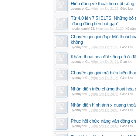
Hiểu đúng về thoái hóa cột sống 
uyenuyen01
,
Hôm nay lúc 21:26
,
Giao lưu
Từ 4.0 lên 7.5 IELTS: Những bộ t
"đáng đồng tiền bát gạo"
hoctienganh493
,
Hôm nay lúc 21:20
,
Kỹ năn
Chuyên gia giải đáp: Mổ thoái h
không
uyenuyen01
,
Hôm nay lúc 21:18
,
Giao lưu
Khám thoái hóa đốt sống cổ ở đâ
uyenuyen01
,
Hôm nay lúc 21:11
,
Giao lưu
Chuyên gia giải mã biểu hiện thoá
uyenuyen01
,
Hôm nay lúc 21:04
,
Giao lưu
Nhận diện triệu chứng thoái hó
uyenuyen01
,
Hôm nay lúc 20:56
,
Giao lưu
Nhận diện hình ảnh x quang thoái
uyenuyen01
,
Hôm nay lúc 20:49
,
Giao lưu
Phục hồi chức năng vận động cho
uyenuyen01
,
Hôm nay lúc 20:42
,
Giao lưu