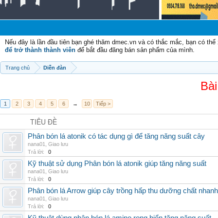
Nếu đây là lần đầu tiên bạn ghé thăm dmec.vn và có thắc mắc, bạn có th
để trở thành thành viên
để bắt đầu đăng bán sản phẩm của mình.
Trang chủ
Diễn đàn
Bài
1
2
3
4
5
6
→
10
Tiếp >
TIÊU ĐỀ
Phân bón lá atonik có tác dụng gì để tăng năng suất cây
nana01
,
Giao lưu
Trả lời:
0
Kỹ thuật sử dụng Phân bón lá atonik giúp tăng năng suất
nana01
,
Giao lưu
Trả lời:
0
Phân bón lá Arrow giúp cây trồng hấp thu dưỡng chất nhanh
nana01
,
Giao lưu
Trả lời:
0