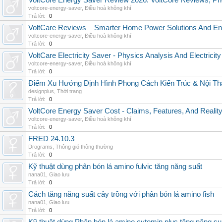
VoltCore Energy Saver Review 2026: VoltCore Reviews, Pric
voltcore-energy-saver
,
Điều hoà không khí
Trả lời:
0
VoltCare Reviews – Smarter Home Power Solutions And Ene
voltcore-energy-saver
,
Điều hoà không khí
Trả lời:
0
VoltCare Electricity Saver - Physics Analysis And Electrici
voltcore-energy-saver
,
Điều hoà không khí
Trả lời:
0
Điểm Xu Hướng Định Hình Phong Cách Kiến Trúc & Nội Thấ
designplus
,
Thời trang
Trả lời:
0
VoltCore Energy Saver Cost - Claims, Features, And Reality
voltcore-energy-saver
,
Điều hoà không khí
Trả lời:
0
FRED 24.10.3
Drograms
,
Thông gió thông thường
Trả lời:
0
Kỹ thuật dùng phân bón lá amino fulvic tăng năng suất
nana01
,
Giao lưu
Trả lời:
0
Cách tăng năng suất cây trồng với phân bón lá amino fish
nana01
,
Giao lưu
Trả lời:
0