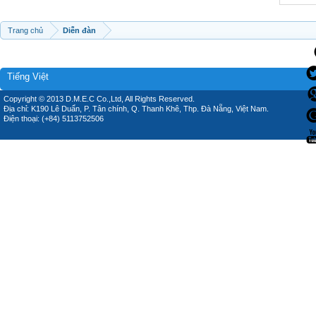
Trang chủ
Diễn đàn
Tiếng Việt
Copyright © 2013 D.M.E.C Co.,Ltd, All Rights Reserved.
Địa chỉ: K190 Lê Duẩn, P. Tân chính, Q. Thanh Khê, Thp. Đà Nẵng, Việt Nam.
Điện thoại: (+84) 5113752506