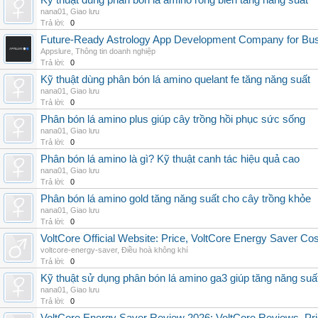
Kỹ thuật dùng phân bón lá amino rong biển tăng năng suất
nana01
,
Giao lưu
Trả lời:
0
Future-Ready Astrology App Development Company for Bu
Appslure
,
Thông tin doanh nghiệp
Trả lời:
0
Kỹ thuật dùng phân bón lá amino quelant fe tăng năng suất
nana01
,
Giao lưu
Trả lời:
0
Phân bón lá amino plus giúp cây trồng hồi phục sức sống
nana01
,
Giao lưu
Trả lời:
0
Phân bón lá amino là gì? Kỹ thuật canh tác hiệu quả cao
nana01
,
Giao lưu
Trả lời:
0
Phân bón lá amino gold tăng năng suất cho cây trồng khỏe
nana01
,
Giao lưu
Trả lời:
0
VoltCore Official Website: Price, VoltCore Energy Saver Co
voltcore-energy-saver
,
Điều hoà không khí
Trả lời:
0
Kỹ thuật sử dụng phân bón lá amino ga3 giúp tăng năng suấ
nana01
,
Giao lưu
Trả lời:
0