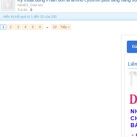
Kỹ thuật dùng Phân bón lá amino cytomin plus tăng năng su
nana01
,
Giao lưu
Trả lời:
0
Hiển thị kết quả từ 1 đến 20 của 200
1
2
3
4
5
6
→
10
Tiếp >
Đă
Liê