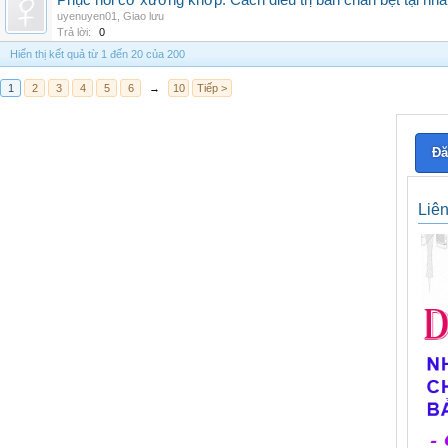
Phục hồi cơ xương khớp: Cách điều trị bàn chân bẹt tại nhà
uyenuyen01
,
Giao lưu
Trả lời:
0
Hiển thị kết quả từ 1 đến 20 của 200
1
2
3
4
5
6
→
10
Tiếp >
Đă
Liê