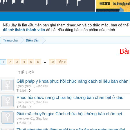
Nếu đây là lần đầu tiên bạn ghé thăm dmec.vn và có thắc mắc, bạn có th
để trở thành thành viên
để bắt đầu đăng bán sản phẩm của mình.
Trang chủ
Diễn đàn
Bài
1
2
3
4
5
6
→
10
Tiếp >
TIÊU ĐỀ
Giải pháp y khoa phục hồi chức năng cách trị liệu bàn chân 
uyenuyen01
,
Giao lưu
Trả lời:
0
Phục hồi chức năng chữa hội chứng bàn chân bẹt ở đâu
uyenuyen01
,
Giao lưu
Trả lời:
0
Giải mã chuyên gia: Cách chữa hội chứng bàn chân bẹt
uyenuyen01
,
Giao lưu
Trả lời:
0