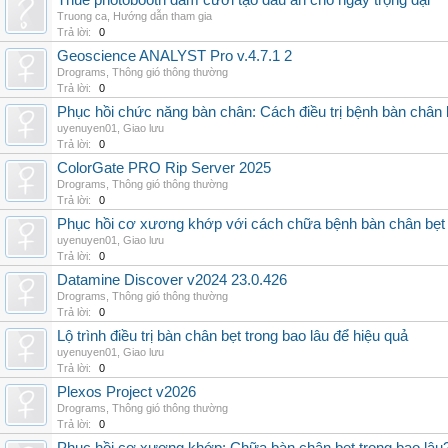
Thuê photobooth đám cưới tạo dấu ấn cho ngày trọng đại
Truong ca
,
Hướng dẫn tham gia
Trả lời:
0
Geoscience ANALYST Pro v.4.7.1 2
Drograms
,
Thông gió thông thường
Trả lời:
0
Phục hồi chức năng bàn chân: Cách điều trị bệnh bàn chân 
uyenuyen01
,
Giao lưu
Trả lời:
0
ColorGate PRO Rip Server 2025
Drograms
,
Thông gió thông thường
Trả lời:
0
Phục hồi cơ xương khớp với cách chữa bệnh bàn chân bẹt
uyenuyen01
,
Giao lưu
Trả lời:
0
Datamine Discover v2024 23.0.426
Drograms
,
Thông gió thông thường
Trả lời:
0
Lộ trình điều trị bàn chân bẹt trong bao lâu để hiệu quả
uyenuyen01
,
Giao lưu
Trả lời:
0
Plexos Project v2026
Drograms
,
Thông gió thông thường
Trả lời:
0