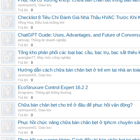
Phục hồi cơ xương khớp: Chữa bàn chân bẹt trong bao lâu
uyenuyen01
,
Giao lưu
Trả lời:
0
Checklist 8 Tiêu Chí Đánh Giá Nhà Thầu HVAC Trước Khi
Hồng Hoa
,
Điều hoà không khí
Trả lời:
0
ChatGPT Guide: Uses, Advantages, and Future of Conversat
jathrutp
,
Thông tin doanh nghiệp
Trả lời:
0
Tổng kho phân phối các loại bạc cầu, bạc trụ, bạc sắt thiêu k
quanglan77
,
Máy móc công nghiệp
Trả lời:
0
Hướng dẫn cách chữa bàn chân bẹt ở trẻ em tại nhà an toà
uyenuyen01
,
Giao lưu
Trả lời:
0
EcoStruxure Control Expert 16.2 2
Drograms
,
Thông gió thông thường
Trả lời:
0
Chữa bàn chân bẹt cho trẻ ở đâu để phục hồi vận động?
uyenuyen01
,
Giao lưu
Trả lời:
0
Phục hồi chức năng chữa bàn chân bẹt ở tphcm chuyên sâ
uyenuyen01
,
Giao lưu
Trả lời:
0