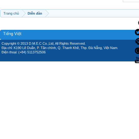
Trang chủ
Diễn đàn
Tiếng Việt
Copyright © 2013 D.M.E.C Co.,Ltd, All Rights Reserved.
Địa chỉ: K190 Lê Duẩn, P. Tân chính, Q. Thanh Khê, Thp. Đà Nẵng, Việt Nam.
Điện thoại: (+84) 5113752506