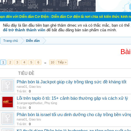
ễn đàn Cơ Điện - Diễn đàn Cơ điện là nơi chia sẽ kiến thức kinh nghiệm trong l
Nếu đây là lần đầu tiên bạn ghé thăm dmec.vn và có thắc mắc, bạn có th
để trở thành thành viên
để bắt đầu đăng bán sản phẩm của mình.
Trang chủ
Diễn đàn
Bài
1
2
3
4
5
6
→
10
Tiếp >
TIÊU ĐỀ
Phân bón lá Jackpot giúp cây trồng tăng sức đề kháng tốt
nana01
,
Giao lưu
Trả lời:
0
Lỗi trên taplo ô tô: 15+ cảnh báo thường gặp và cách xử lý
1cargaragethuduc
,
Phụ tùng
Trả lời:
0
Phân bón lá israel tối ưu dinh dưỡng cho cây trồng bền vữn
nana01
,
Giao lưu
Trả lời:
0