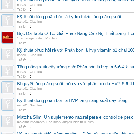
Kỹ thuật dùng Phân bón lá hydrophos zn tăng năng suất câ
nana01
,
Giao lưu
Trả lời:
0
Kỹ thuật dùng phân bón lá hydro fulvic tăng năng suất
nana01
,
Giao lưu
Trả lời:
0
Bọc Da Taplo Ô Tô: Giải Pháp Nâng Cấp Nội Thất Sang Trọ
1cargaragethuduc
,
Phụ tùng
Trả lời:
0
Kỹ thuật phục hồi rễ với Phân bón lá hvp vitamin b1 chai 10
nana01
,
Giao lưu
Trả lời:
0
Tăng năng suất cây trồng nhờ Phân bón lá hvp tn 6-6-4 k h
nana01
,
Giao lưu
Trả lời:
0
Bí quyết tăng năng suất mùa vụ với phân bón lá HVP 6-6-4 
nana01
,
Giao lưu
Trả lời:
0
Kỹ thuật dùng phân bón lá HVP tăng năng suất cây trồng
nana01
,
Giao lưu
Trả lời:
0
Matcha Slim: Un suplemento natural para el control de peso
matchaslimcompra
,
Các hoạt động dự kiến thực hiện
Trả lời:
0