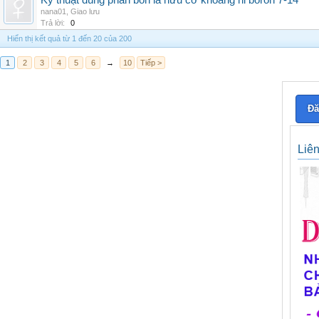
Kỹ thuật dùng phân bón lá hữu cơ khoáng hi boron 7-14
nana01
,
Giao lưu
Trả lời:
0
Hiển thị kết quả từ 1 đến 20 của 200
1
2
3
4
5
6
→
10
Tiếp >
Đă
Liê