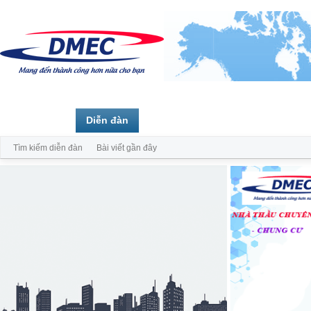
Trang chủ
Diễn đàn
Thành viên
Tìm kiếm diễn đàn
Bài viết gần đây