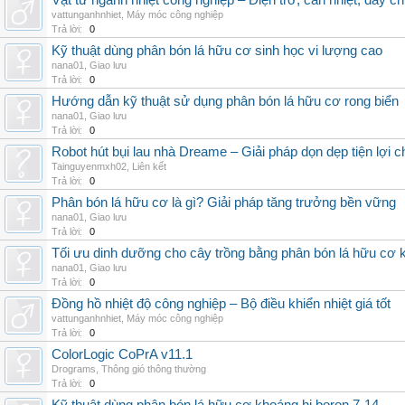
Vật tư ngành nhiệt công nghiệp – Điện trở, can nhiệt, dây ch
vattunganhnhiet
,
Máy móc công nghiệp
Trả lời:
0
Kỹ thuật dùng phân bón lá hữu cơ sinh học vi lượng cao
nana01
,
Giao lưu
Trả lời:
0
Hướng dẫn kỹ thuật sử dụng phân bón lá hữu cơ rong biển
nana01
,
Giao lưu
Trả lời:
0
Robot hút bụi lau nhà Dreame – Giải pháp dọn dẹp tiện lợi ch
Tainguyenmxh02
,
Liên kết
Trả lời:
0
Phân bón lá hữu cơ là gì? Giải pháp tăng trưởng bền vững
nana01
,
Giao lưu
Trả lời:
0
Tối ưu dinh dưỡng cho cây trồng bằng phân bón lá hữu cơ
nana01
,
Giao lưu
Trả lời:
0
Đồng hồ nhiệt độ công nghiệp – Bộ điều khiển nhiệt giá tốt
vattunganhnhiet
,
Máy móc công nghiệp
Trả lời:
0
ColorLogic CoPrA v11.1
Drograms
,
Thông gió thông thường
Trả lời:
0