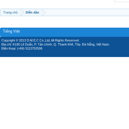
Trang chủ
Diễn đàn
Tiếng Việt
Copyright © 2013 D.M.E.C Co.,Ltd, All Rights Reserved.
Địa chỉ: K190 Lê Duẩn, P. Tân chính, Q. Thanh Khê, Thp. Đà Nẵng, Việt Nam.
Điện thoại: (+84) 5113752506