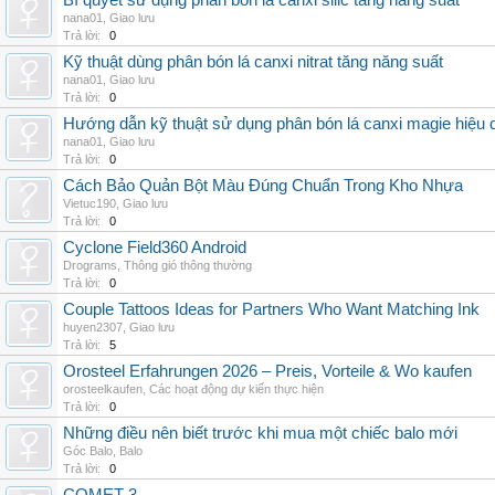
Bí quyết sử dụng phân bón lá canxi silic tăng năng suất
nana01
,
Giao lưu
Trả lời:
0
Kỹ thuật dùng phân bón lá canxi nitrat tăng năng suất
nana01
,
Giao lưu
Trả lời:
0
Hướng dẫn kỹ thuật sử dụng phân bón lá canxi magie hiệu 
nana01
,
Giao lưu
Trả lời:
0
Cách Bảo Quản Bột Màu Đúng Chuẩn Trong Kho Nhựa
Vietuc190
,
Giao lưu
Trả lời:
0
Cyclone Field360 Android
Drograms
,
Thông gió thông thường
Trả lời:
0
Couple Tattoos Ideas for Partners Who Want Matching Ink
huyen2307
,
Giao lưu
Trả lời:
5
Orosteel Erfahrungen 2026 – Preis, Vorteile & Wo kaufen
orosteelkaufen
,
Các hoạt động dự kiến thực hiện
Trả lời:
0
Những điều nên biết trước khi mua một chiếc balo mới
Góc Balo
,
Balo
Trả lời:
0