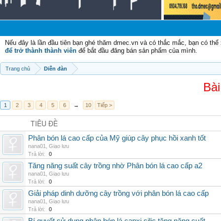
Nếu đây là lần đầu tiên bạn ghé thăm dmec.vn và có thắc mắc, bạn có th
để trở thành thành viên
để bắt đầu đăng bán sản phẩm của mình.
Trang chủ
Diễn đàn
Bài
1
2
3
4
5
6
→
10
Tiếp >
TIÊU ĐỀ
Phân bón lá cao cấp của Mỹ giúp cây phục hồi xanh tốt
nana01
,
Giao lưu
Trả lời:
0
Tăng năng suất cây trồng nhờ Phân bón lá cao cấp a2
nana01
,
Giao lưu
Trả lời:
0
Giải pháp dinh dưỡng cây trồng với phân bón lá cao cấp
nana01
,
Giao lưu
Trả lời:
0