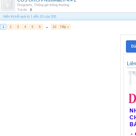
CGS ORIS PressMatch 4.4 2
Drograms
,
Thông gió thông thường
Trả lời:
0
Hiển thị kết quả từ 1 đến 20 của 200
1
2
3
4
5
6
→
10
Tiếp >
Đă
Liê