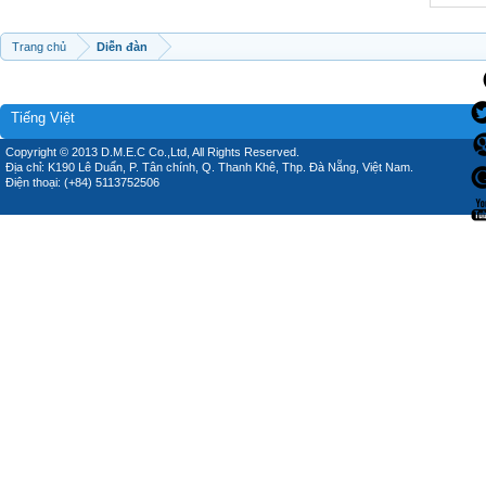
Trang chủ
Diễn đàn
Tiếng Việt
Copyright © 2013 D.M.E.C Co.,Ltd, All Rights Reserved.
Địa chỉ: K190 Lê Duẩn, P. Tân chính, Q. Thanh Khê, Thp. Đà Nẵng, Việt Nam.
Điện thoại: (+84) 5113752506