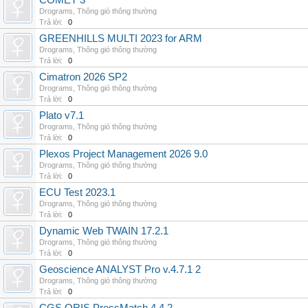
COMET 3
Drograms
,
Thông gió thông thường
Trả lời:
0
GREENHILLS MULTI 2023 for ARM
Drograms
,
Thông gió thông thường
Trả lời:
0
Cimatron 2026 SP2
Drograms
,
Thông gió thông thường
Trả lời:
0
Plato v7.1
Drograms
,
Thông gió thông thường
Trả lời:
0
Plexos Project Management 2026 9.0
Drograms
,
Thông gió thông thường
Trả lời:
0
ECU Test 2023.1
Drograms
,
Thông gió thông thường
Trả lời:
0
Dynamic Web TWAIN 17.2.1
Drograms
,
Thông gió thông thường
Trả lời:
0
Geoscience ANALYST Pro v.4.7.1 2
Drograms
,
Thông gió thông thường
Trả lời:
0