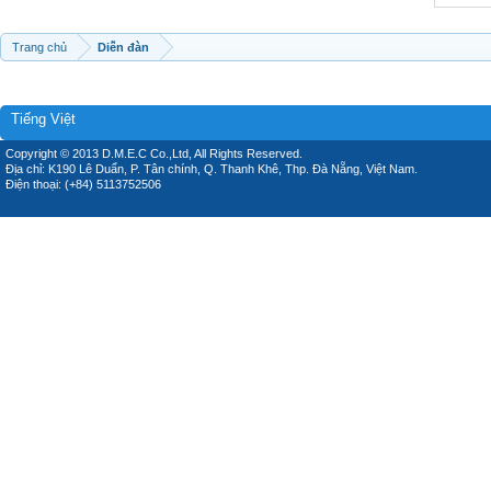
Trang chủ
Diễn đàn
Tiếng Việt
Copyright © 2013 D.M.E.C Co.,Ltd, All Rights Reserved.
Địa chỉ: K190 Lê Duẩn, P. Tân chính, Q. Thanh Khê, Thp. Đà Nẵng, Việt Nam.
Điện thoại: (+84) 5113752506