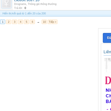
cliosoft sos7.10
Drograms
,
Thông gió thông thường
Trả lời:
0
Hiển thị kết quả từ 1 đến 20 của 200
1
2
3
4
5
6
→
10
Tiếp >
Đă
Liê