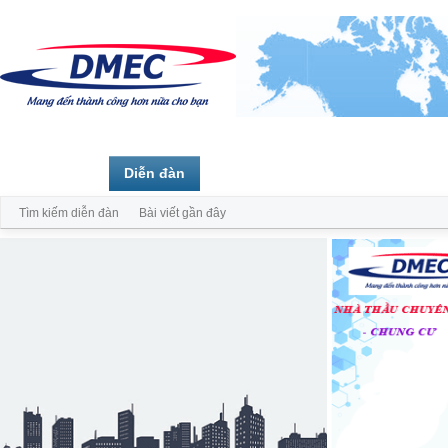
Trang chủ
Diễn đàn
Thành viên
Tìm kiếm diễn đàn
Bài viết gần đây