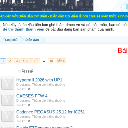
ễn đàn Cơ Điện - Diễn đàn Cơ điện là nơi chia sẽ kiến thức kinh nghiệm trong l
Nếu đây là lần đầu tiên bạn ghé thăm dmec.vn và có thắc mắc, bạn có th
để trở thành thành viên
để bắt đầu đăng bán sản phẩm của mình.
Trang chủ
Diễn đàn
Bài
1
2
3
4
5
6
→
10
Tiếp >
TIÊU ĐỀ
Hypermill 2026 with UP1
Drograms
,
Thông gió thông thường
Trả lời:
0
CAESES FFW 4
Drograms
,
Thông gió thông thường
Trả lời:
0
Cadence PEGASUS 25.12 for IC251
Drograms
,
Thông gió thông thường
Trả lời:
0