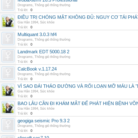
MobaXterm 26.3 Professional
Drograms
,
Thông gió thông thường
Trả lời:
0
ĐIỀU TRỊ CHÓNG MẶT KHÔNG ĐỦ: NGUY CƠ TÁI PH
Gia Hân 1994
,
Sức khỏe
Trả lời:
0
Multiquant 3.0.3 hf4
Drograms
,
Thông gió thông thường
Trả lời:
0
Landmark EDT 5000.18 2
Drograms
,
Thông gió thông thường
Trả lời:
0
CalcBook v.1.17.24
Drograms
,
Thông gió thông thường
Trả lời:
0
VÌ SAO ĐÁI THÁO ĐƯỜNG VÀ RỐI LOẠN MỠ MÁU LÀ 
Gia Hân 1994
,
Sức khỏe
Trả lời:
0
BAO LÂU CẦN ĐI KHÁM MẮT ĐỂ PHÁT HIỆN BỆNH V
Gia Hân 1994
,
Sức khỏe
Trả lời:
0
geogiga seismic Pro 9.3 2
Drograms
,
Thông gió thông thường
Trả lời:
0