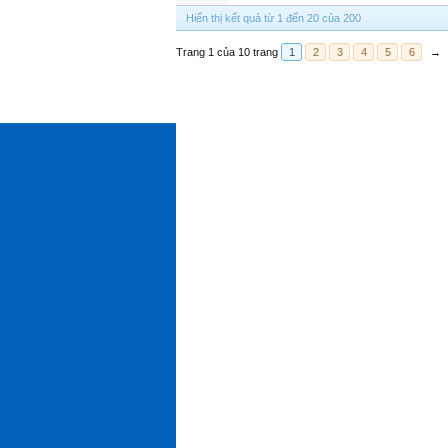
Hiển thị kết quả từ 1 đến 20 của 200
Trang 1 của 10 trang
1
2
3
4
5
6
→