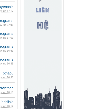
uyenonlz
y lúc 17:17
rograms
y lúc 17:11
rograms
y lúc 17:01
rograms
y lúc 16:51
rograms
y lúc 16:39
pthao6
y lúc 16:36
iviethan
y lúc 16:16
Linhbilalo
y lúc 16:14