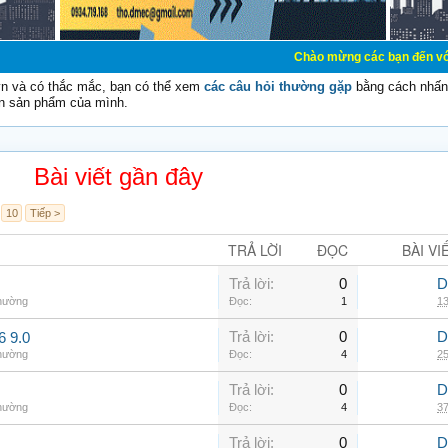
Chào mừng các bạn đến với Diễn đàn Cơ Đ
vn và có thắc mắc, bạn có thể xem
các câu hỏi thường gặp
bằng cách nhấn 
n sản phẩm của mình.
Bài viết gần đây
10
Tiếp >
TRẢ LỜI
ĐỌC
BÀI VI
Trả lời:
0
D
thường
Đọc:
1
13
Trả lời:
0
D
6 9.0
thường
Đọc:
4
25
Trả lời:
0
D
thường
Đọc:
4
37
Trả lời:
0
D