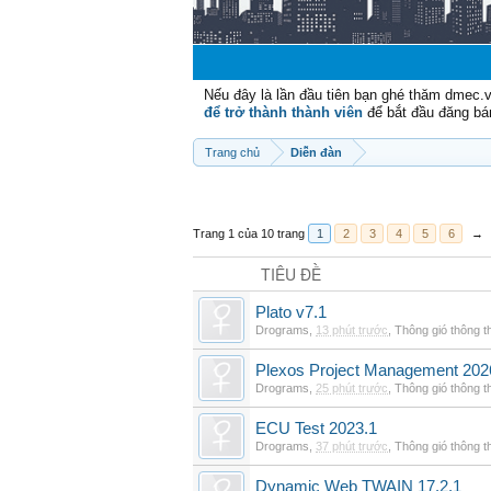
Nếu đây là lần đầu tiên bạn ghé thăm dmec.
để trở thành thành viên
để bắt đầu đăng bá
Trang chủ
Diễn đàn
Trang 1 của 10 trang
1
2
3
4
5
6
→
TIÊU ĐỀ
Plato v7.1
Drograms
,
13 phút trước
,
Thông gió thông 
Plexos Project Management 202
Drograms
,
25 phút trước
,
Thông gió thông 
ECU Test 2023.1
Drograms
,
37 phút trước
,
Thông gió thông 
Dynamic Web TWAIN 17.2.1