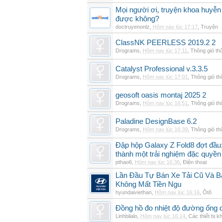
Mọi người ơi, truyện khoa huyễn
được không?
doctruyenonlz
,
Hôm nay lúc 17:17
,
Truyện
ClassNK PEERLESS 2019.2 2
Drograms
,
Hôm nay lúc 17:11
,
Thông gió th
Catalyst Professional v.3.3.5
Drograms
,
Hôm nay lúc 17:01
,
Thông gió t
geosoft oasis montaj 2025 2
Drograms
,
Hôm nay lúc 16:51
,
Thông gió t
Paladine DesignBase 6.2
Drograms
,
Hôm nay lúc 16:39
,
Thông gió t
Đập hộp Galaxy Z Fold8 đợt đầu:
thành một trải nghiệm đặc quyền
pthao6
,
Hôm nay lúc 16:36
,
Điện thoại
Lần Đầu Tự Bán Xe Tải Cũ Và B
Không Mất Tiền Ngu
hyundaiviethan
,
Hôm nay lúc 16:16
,
Ôtô
Đồng hồ đo nhiệt độ đường ống 
Linhbilalo
,
Hôm nay lúc 16:14
,
Các thiết bị k