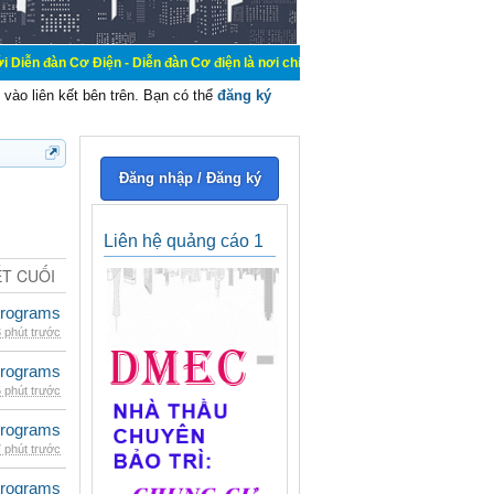
iện - Diễn đàn Cơ điện là nơi chia sẽ kiến thức kinh nghiệm trong lãnh vực cơ
vào liên kết bên trên. Bạn có thể
đăng ký
Đăng nhập / Đăng ký
Liên hệ quảng cáo 1
ẾT CUỐI
rograms
 phút trước
rograms
 phút trước
rograms
 phút trước
rograms