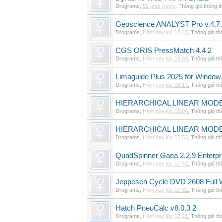
Drograms
,
52 phút trước
,
Thông gió thông 
Geoscience ANALYST Pro v.4.7.
Drograms
,
Hôm nay lúc 18:43
,
Thông gió t
CGS ORIS PressMatch 4.4 2
Drograms
,
Hôm nay lúc 18:30
,
Thông gió t
Limaguide Plus 2025 for Window
Drograms
,
Hôm nay lúc 18:17
,
Thông gió t
HIERARCHICAL LINEAR MODE
Drograms
,
Hôm nay lúc 18:04
,
Thông gió t
HIERARCHICAL LINEAR MOD
Drograms
,
Hôm nay lúc 17:53
,
Thông gió t
QuadSpinner Gaea 2.2.9 Enterpr
Drograms
,
Hôm nay lúc 17:42
,
Thông gió t
Jeppesen Cycle DVD 2608 Full 
Drograms
,
Hôm nay lúc 17:32
,
Thông gió t
Hatch PneuCalc v8.0.3 2
Drograms
,
Hôm nay lúc 17:21
,
Thông gió t