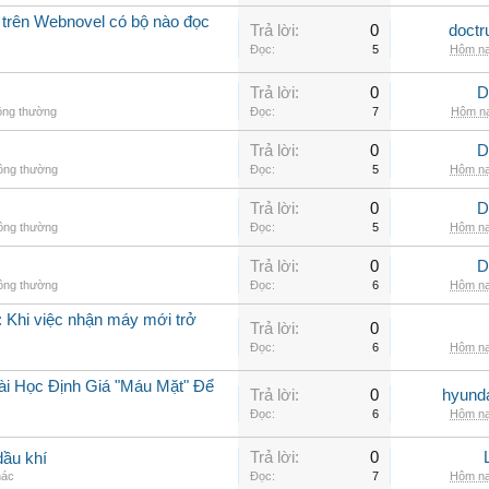
 trên Webnovel có bộ nào đọc
Trả lời:
0
doctr
Đọc:
5
Hôm na
Trả lời:
0
D
ông thường
Đọc:
7
Hôm na
Trả lời:
0
D
hông thường
Đọc:
5
Hôm na
Trả lời:
0
D
hông thường
Đọc:
5
Hôm na
Trả lời:
0
D
hông thường
Đọc:
6
Hôm na
 Khi việc nhận máy mới trở
Trả lời:
0
Đọc:
6
Hôm na
ài Học Định Giá "Máu Mặt" Để
Trả lời:
0
hyunda
Đọc:
6
Hôm na
Trả lời:
0
dầu khí
hác
Đọc:
7
Hôm na