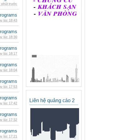
 phút trước
rograms
y lúc 18:43
rograms
y lúc 18:30
rograms
y lúc 18:17
rograms
y lúc 18:04
rograms
y lúc 17:53
rograms
Liên hệ quảng cáo 2
y lúc 17:42
rograms
y lúc 17:32
rograms
y lúc 17:21