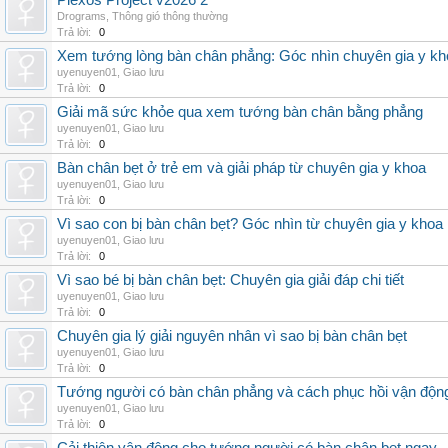
Plexos Project v2026 2
Drograms
,
Thông gió thông thường
Trả lời:
0
Xem tướng lòng bàn chân phẳng: Góc nhìn chuyên gia y kh
uyenuyen01
,
Giao lưu
Trả lời:
0
Giải mã sức khỏe qua xem tướng bàn chân bằng phẳng
uyenuyen01
,
Giao lưu
Trả lời:
0
Bàn chân bẹt ở trẻ em và giải pháp từ chuyên gia y khoa
uyenuyen01
,
Giao lưu
Trả lời:
0
Vì sao con bị bàn chân bẹt? Góc nhìn từ chuyên gia y khoa
uyenuyen01
,
Giao lưu
Trả lời:
0
Vì sao bé bị bàn chân bẹt: Chuyên gia giải đáp chi tiết
uyenuyen01
,
Giao lưu
Trả lời:
0
Chuyên gia lý giải nguyên nhân vì sao bị bàn chân bẹt
uyenuyen01
,
Giao lưu
Trả lời:
0
Tướng người có bàn chân phẳng và cách phục hồi vận độn
uyenuyen01
,
Giao lưu
Trả lời:
0