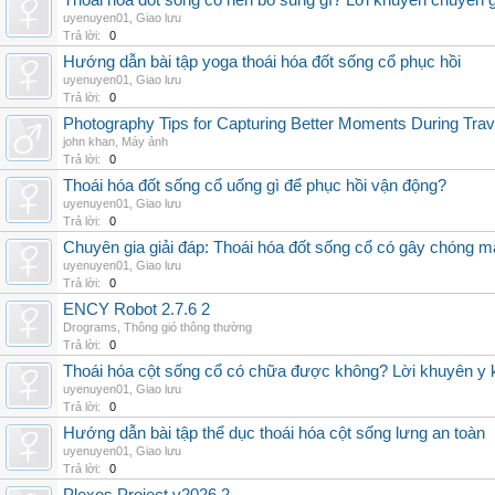
Thoái hóa đốt sống cổ nên bổ sung gì? Lời khuyên chuyên g
uyenuyen01
,
Giao lưu
Trả lời:
0
Hướng dẫn bài tập yoga thoái hóa đốt sống cổ phục hồi
uyenuyen01
,
Giao lưu
Trả lời:
0
Photography Tips for Capturing Better Moments During Trav
john khan
,
Máy ảnh
Trả lời:
0
Thoái hóa đốt sống cổ uống gì để phục hồi vận động?
uyenuyen01
,
Giao lưu
Trả lời:
0
Chuyên gia giải đáp: Thoái hóa đốt sống cổ có gây chóng m
uyenuyen01
,
Giao lưu
Trả lời:
0
ENCY Robot 2.7.6 2
Drograms
,
Thông gió thông thường
Trả lời:
0
Thoái hóa cột sống cổ có chữa được không? Lời khuyên y 
uyenuyen01
,
Giao lưu
Trả lời:
0
Hướng dẫn bài tập thể dục thoái hóa cột sống lưng an toàn
uyenuyen01
,
Giao lưu
Trả lời:
0