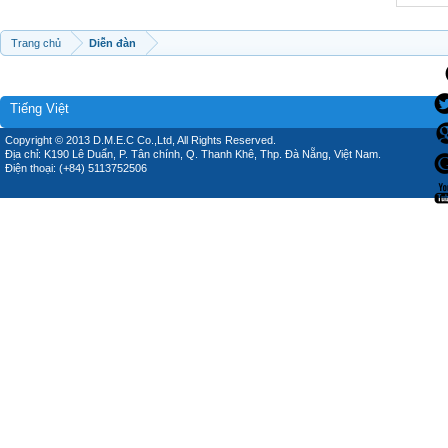
Trang chủ
Diễn đàn
Tiếng Việt
Copyright © 2013 D.M.E.C Co.,Ltd, All Rights Reserved.
Địa chỉ: K190 Lê Duẩn, P. Tân chính, Q. Thanh Khê, Thp. Đà Nẵng, Việt Nam.
Điện thoại: (+84) 5113752506