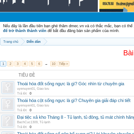
Chà
Nếu đây là lần đầu tiên bạn ghé thăm dmec.vn và có thắc mắc, bạn có th
để trở thành thành viên
để bắt đầu đăng bán sản phẩm của mình.
Trang chủ
Diễn đàn
Bài
1
2
3
4
5
6
→
10
Tiếp >
TIÊU ĐỀ
Thoái hóa đốt sống ngực là gì? Góc nhìn từ chuyên gia
uyenuyen01
,
Giao lưu
Trả lời:
0
Thoái hóa cột sống ngực là gì? Chuyên gia giải đáp chi tiết
uyenuyen01
,
Giao lưu
Trả lời:
0
Đại tiệc xả kho Tháng 8 - Tủ lạnh, tủ đông, tủ mát chính hã
BachCuc1309
,
Tủ lạnh
Trả lời:
0