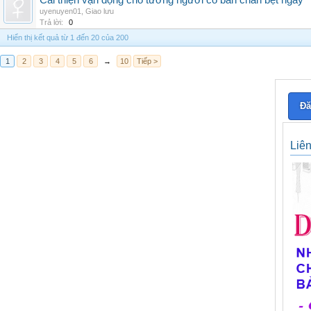
Cải thiện vận động cho tướng người có bàn chân bẹt ngay
uyenuyen01
,
Giao lưu
Trả lời:
0
Hiển thị kết quả từ 1 đến 20 của 200
1
2
3
4
5
6
→
10
Tiếp >
Đă
Liê