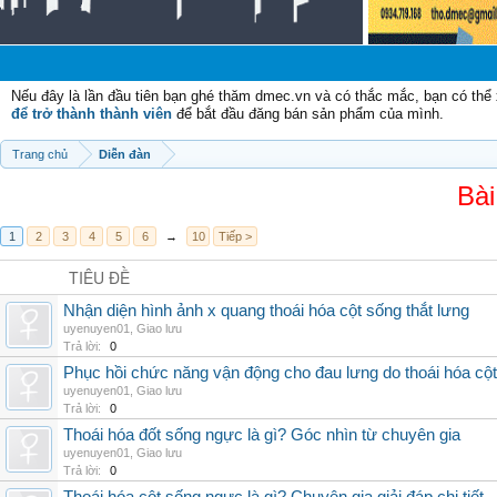
Chà
Nếu đây là lần đầu tiên bạn ghé thăm dmec.vn và có thắc mắc, bạn có th
để trở thành thành viên
để bắt đầu đăng bán sản phẩm của mình.
Trang chủ
Diễn đàn
Bài
1
2
3
4
5
6
→
10
Tiếp >
TIÊU ĐỀ
Nhận diện hình ảnh x quang thoái hóa cột sống thắt lưng
uyenuyen01
,
Giao lưu
Trả lời:
0
Phục hồi chức năng vận động cho đau lưng do thoái hóa cộ
uyenuyen01
,
Giao lưu
Trả lời:
0
Thoái hóa đốt sống ngực là gì? Góc nhìn từ chuyên gia
uyenuyen01
,
Giao lưu
Trả lời:
0