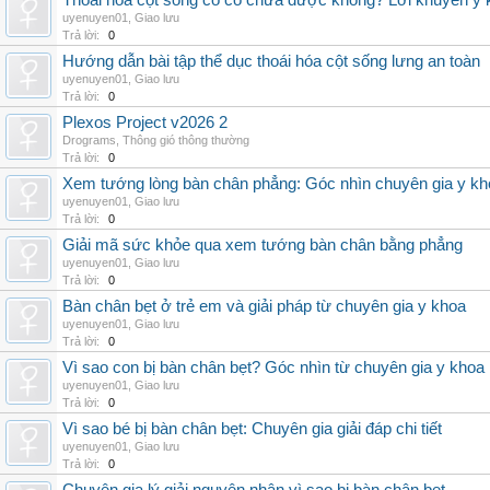
Thoái hóa cột sống cổ có chữa được không? Lời khuyên y 
uyenuyen01
,
Giao lưu
Trả lời:
0
Hướng dẫn bài tập thể dục thoái hóa cột sống lưng an toàn
uyenuyen01
,
Giao lưu
Trả lời:
0
Plexos Project v2026 2
Drograms
,
Thông gió thông thường
Trả lời:
0
Xem tướng lòng bàn chân phẳng: Góc nhìn chuyên gia y kh
uyenuyen01
,
Giao lưu
Trả lời:
0
Giải mã sức khỏe qua xem tướng bàn chân bằng phẳng
uyenuyen01
,
Giao lưu
Trả lời:
0
Bàn chân bẹt ở trẻ em và giải pháp từ chuyên gia y khoa
uyenuyen01
,
Giao lưu
Trả lời:
0
Vì sao con bị bàn chân bẹt? Góc nhìn từ chuyên gia y khoa
uyenuyen01
,
Giao lưu
Trả lời:
0
Vì sao bé bị bàn chân bẹt: Chuyên gia giải đáp chi tiết
uyenuyen01
,
Giao lưu
Trả lời:
0