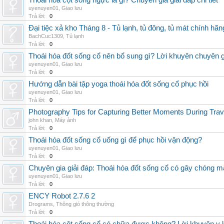
Thoái hóa cột sống ngực là gì? Chuyên gia giải đáp chi tiết
uyenuyen01
,
Giao lưu
Trả lời:
0
Đại tiệc xả kho Tháng 8 - Tủ lạnh, tủ đông, tủ mát chính hã
BachCuc1309
,
Tủ lạnh
Trả lời:
0
Thoái hóa đốt sống cổ nên bổ sung gì? Lời khuyên chuyên g
uyenuyen01
,
Giao lưu
Trả lời:
0
Hướng dẫn bài tập yoga thoái hóa đốt sống cổ phục hồi
uyenuyen01
,
Giao lưu
Trả lời:
0
Photography Tips for Capturing Better Moments During Trav
john khan
,
Máy ảnh
Trả lời:
0
Thoái hóa đốt sống cổ uống gì để phục hồi vận động?
uyenuyen01
,
Giao lưu
Trả lời:
0
Chuyên gia giải đáp: Thoái hóa đốt sống cổ có gây chóng m
uyenuyen01
,
Giao lưu
Trả lời:
0
ENCY Robot 2.7.6 2
Drograms
,
Thông gió thông thường
Trả lời:
0