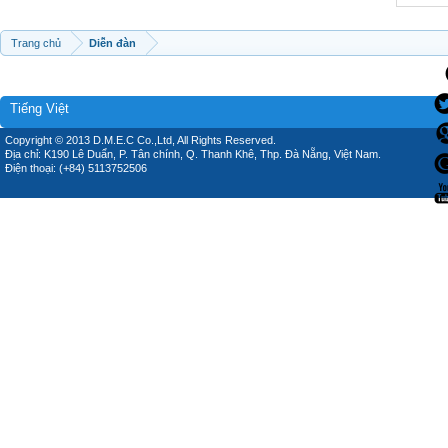
Trang chủ
Diễn đàn
Tiếng Việt
Copyright © 2013 D.M.E.C Co.,Ltd, All Rights Reserved.
Địa chỉ: K190 Lê Duẩn, P. Tân chính, Q. Thanh Khê, Thp. Đà Nẵng, Việt Nam.
Điện thoại: (+84) 5113752506