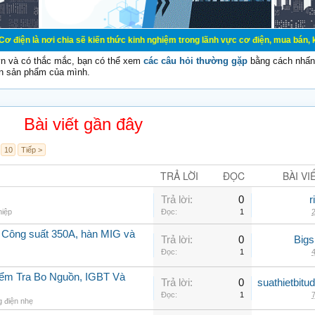
ơi chia sẽ kiến thức kinh nghiệm trong lãnh vực cơ điện, mua bán, ký gửi, cho
vn và có thắc mắc, bạn có thể xem
các câu hỏi thường gặp
bằng cách nhấn 
n sản phẩm của mình.
Bài viết gần đây
10
Tiếp >
TRẢ LỜI
ĐỌC
BÀI VI
Trả lời:
0
r
hiệp
Đọc:
1
2
Công suất 350A, hàn MIG và
Trả lời:
0
Big
Đọc:
1
4
iểm Tra Bo Nguồn, IGBT Và
Trả lời:
0
suathietbit
Đọc:
1
7
g điện nhẹ