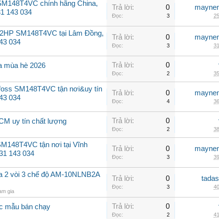
SM148T4VC chính hãng China,
Trả lời:
0
maynen
31 143 034
Đọc:
3
25
 12HP SM148T4VC tại Lâm Đồng,
Trả lời:
0
maynen
143 034
Đọc:
3
31
Trả lời:
0
fa mùa hè 2026
Đọc:
2
35
foss SM148T4VC tận nơi&uy tín
Trả lời:
0
maynen
43 034
Đọc:
4
36
Trả lời:
0
HCM uy tín chất lượng
Đọc:
2
38
M148T4VC tận nơi tại Vĩnh
Trả lời:
0
maynen
931 143 034
Đọc:
3
39
a 2 vòi 3 chế độ AM-10NLNB2A
Trả lời:
0
tadas
Đọc:
3
40
am gia
Trả lời:
0
ác mẫu bán chạy
Đọc:
2
41