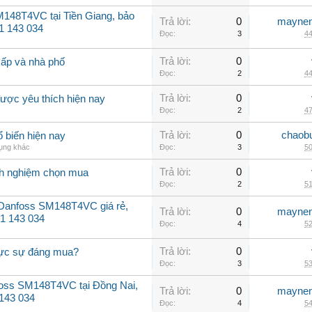
148T4VC tại Tiền Giang, bảo
Trả lời:
0
maynen
1 143 034
Đọc:
3
44
Trả lời:
0
cấp và nhà phố
Đọc:
2
44
Trả lời:
0
ược yêu thích hiện nay
Đọc:
2
47
Trả lời:
0
chaob
 biến hiện nay
dụng khác
Đọc:
3
50
Trả lời:
0
inh nghiệm chọn mua
Đọc:
2
51
 Danfoss SM148T4VC giá rẻ,
Trả lời:
0
maynen
31 143 034
Đọc:
4
52
Trả lời:
0
hực sự đáng mua?
Đọc:
3
53
oss SM148T4VC tại Đồng Nai,
Trả lời:
0
maynen
 143 034
Đọc:
4
54