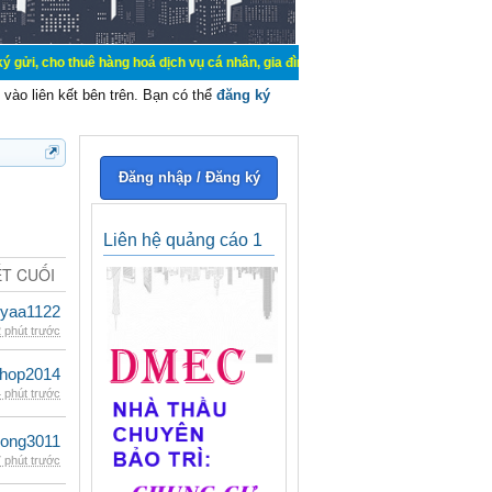
 thuê hàng hoá dịch vụ cá nhân, gia đình. Mua bán, ký gửi, cho thuê thiết bị 
vào liên kết bên trên. Bạn có thể
đăng ký
Đăng nhập / Đăng ký
Liên hệ quảng cáo 1
ẾT CUỐI
iyaa1122
 phút trước
shop2014
 phút trước
udong3011
 phút trước