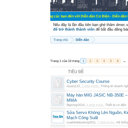
Chào mừng các bạn đến với Diễn đàn Cơ Điện - Diễn đàn Cơ điện là n
Nếu đây là lần đầu tiên bạn ghé thăm dmec.
để trở thành thành viên
để bắt đầu đăng bá
Trang chủ
Diễn đàn
Trang 1 của 10 trang
1
2
3
4
5
6
→
TIÊU ĐỀ
Cyber Security Course
riyaa1122
,
2 phút trước
,
Thông tin doanh ng
Máy hàn MIG JASIC NB-350E – 
MMA
Bigshop2014
,
4 phút trước
,
Thiết bị cơ điện
Sửa Servo Không Lên Nguồn, K
Mạch Công Suất
suathietbitudong3011
,
7 phút trước
,
Hệ thốn