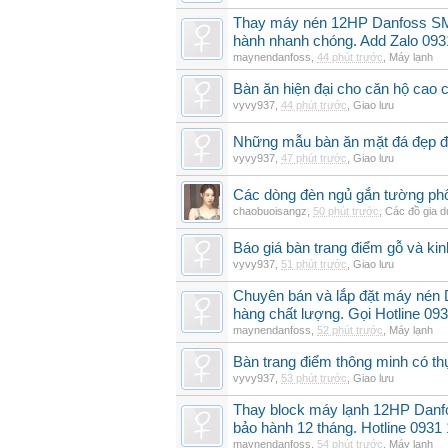
Thay máy nén 12HP Danfoss SM
hành nhanh chóng. Add Zalo 093
maynendanfoss
,
44 phút trước
,
Máy lạnh
Bàn ăn hiện đại cho căn hộ cao 
vyvy937
,
44 phút trước
,
Giao lưu
Những mẫu bàn ăn mặt đá đẹp đ
vyvy937
,
47 phút trước
,
Giao lưu
Các dòng đèn ngủ gắn tường phổ
chaobuoisangz
,
50 phút trước
,
Các đồ gia 
Báo giá bàn trang điểm gỗ và k
vyvy937
,
51 phút trước
,
Giao lưu
Chuyên bán và lắp đặt máy nén
hàng chất lượng. Gọi Hotline 09
maynendanfoss
,
52 phút trước
,
Máy lạnh
Bàn trang điểm thông minh có t
vyvy937
,
53 phút trước
,
Giao lưu
Thay block máy lạnh 12HP Danf
bảo hành 12 tháng. Hotline 0931
maynendanfoss
,
54 phút trước
,
Máy lạnh