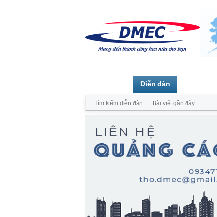
Trang chủ
Diễn đàn
Thành vi
Tìm kiếm diễn đàn
Bài viết gần đây