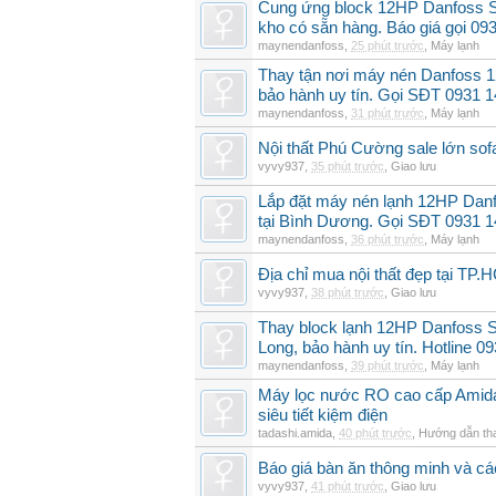
Cung ứng block 12HP Danfoss 
kho có sẵn hàng. Báo giá gọi 09
maynendanfoss
,
25 phút trước
,
Máy lạnh
Thay tận nơi máy nén Danfoss
bảo hành uy tín. Gọi SĐT 0931 
maynendanfoss
,
31 phút trước
,
Máy lạnh
Nội thất Phú Cường sale lớn so
vyvy937
,
35 phút trước
,
Giao lưu
Lắp đặt máy nén lạnh 12HP Dan
tại Bình Dương. Gọi SĐT 0931 1
maynendanfoss
,
36 phút trước
,
Máy lạnh
Địa chỉ mua nội thất đẹp tại TP.
vyvy937
,
38 phút trước
,
Giao lưu
Thay block lạnh 12HP Danfoss S
Long, bảo hành uy tín. Hotline 0
maynendanfoss
,
39 phút trước
,
Máy lạnh
Máy lọc nước RO cao cấp Amid
siêu tiết kiệm điện
tadashi.amida
,
40 phút trước
,
Hướng dẫn th
Báo giá bàn ăn thông minh và c
vyvy937
,
41 phút trước
,
Giao lưu