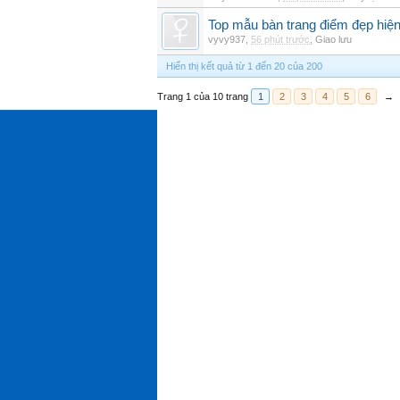
Top mẫu bàn trang điểm đẹp hiện
vyvy937
,
56 phút trước
,
Giao lưu
Hiển thị kết quả từ 1 đến 20 của 200
Trang 1 của 10 trang
1
2
3
4
5
6
→