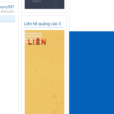
vyvy937
 phút trước
Liên hệ quảng cáo 3