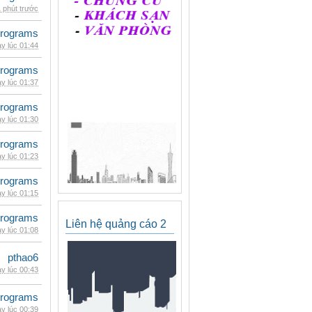
 phút trước
rograms
y lúc 01:44
rograms
y lúc 01:37
rograms
y lúc 01:30
rograms
y lúc 01:23
rograms
y lúc 01:15
rograms
Liên hệ quảng cáo 2
y lúc 01:08
pthao6
y lúc 00:43
rograms
y lúc 00:39