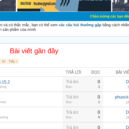
Chào mừng các bạn đến với Diễn đàn 
vn và có thắc mắc, bạn có thể xem
các câu hỏi thường gặp
bằng cách nhấn 
n sản phẩm của mình.
Bài viết gần đây
10
Tiếp >
TRẢ LỜI
ĐỌC
BÀI VI
Trả lời:
0
D
.15.2
hường
Đọc:
1
6
Trả lời:
0
phuock
 khác
Đọc:
1
14
Trả lời:
0
D
thường
Đọc:
5
24
Trả lời:
0
D