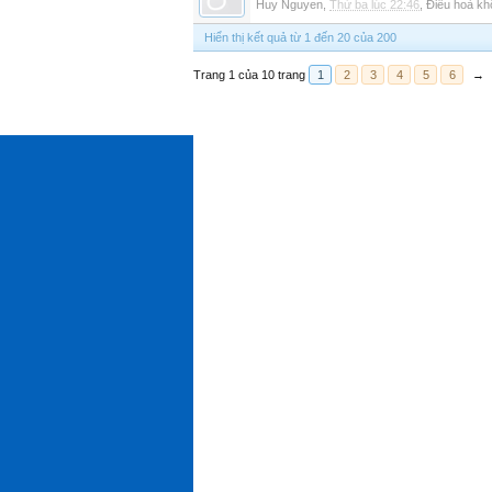
Huy Nguyen
,
Thứ ba lúc 22:46
,
Điều hoà kh
Hiển thị kết quả từ 1 đến 20 của 200
Trang 1 của 10 trang
1
2
3
4
5
6
→