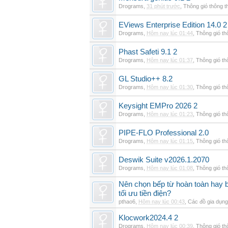
Drograms
,
31 phút trước
,
Thông gió thông 
EViews Enterprise Edition 14.0 2
Drograms
,
Hôm nay lúc 01:44
,
Thông gió t
Phast Safeti 9.1 2
Drograms
,
Hôm nay lúc 01:37
,
Thông gió t
GL Studio++ 8.2
Drograms
,
Hôm nay lúc 01:30
,
Thông gió t
Keysight EMPro 2026 2
Drograms
,
Hôm nay lúc 01:23
,
Thông gió t
PIPE-FLO Professional 2.0
Drograms
,
Hôm nay lúc 01:15
,
Thông gió t
Deswik Suite v2026.1.2070
Drograms
,
Hôm nay lúc 01:08
,
Thông gió t
Nên chọn bếp từ hoàn toàn hay b
tối ưu tiền điện?
pthao6
,
Hôm nay lúc 00:43
,
Các đồ gia dụn
Klocwork2024.4 2
Drograms
,
Hôm nay lúc 00:39
,
Thông gió t