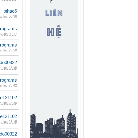
pthao6
y lúc 00:38
rograms
y lúc 00:27
rograms
, lúc 23:50
ldo00322
, lúc 23:45
rograms
, lúc 23:42
le121102
, lúc 23:30
le121102
, lúc 23:15
ldo00322