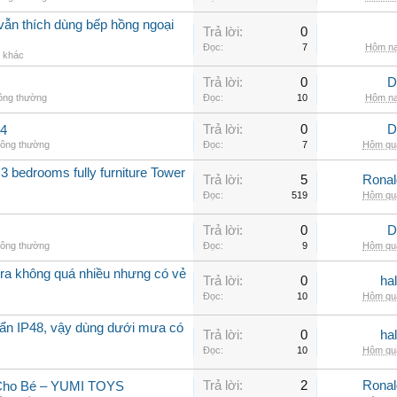
vẫn thích dùng bếp hồng ngoại
Trả lời:
0
Đọc:
7
Hôm na
g khác
Trả lời:
0
D
hông thường
Đọc:
10
Hôm na
Trả lời:
0
D
.4
hông thường
Đọc:
7
Hôm qua
3 bedrooms fully furniture Tower
Trả lời:
5
Rona
Đọc:
519
Hôm qua
Trả lời:
0
D
hông thường
Đọc:
9
Hôm qua
a không quá nhiều nhưng có vẻ
Trả lời:
0
ha
Đọc:
10
Hôm qua
ẩn IP48, vậy dùng dưới mưa có
Trả lời:
0
ha
Đọc:
10
Hôm qua
Trả lời:
2
Rona
 Cho Bé – YUMI TOYS