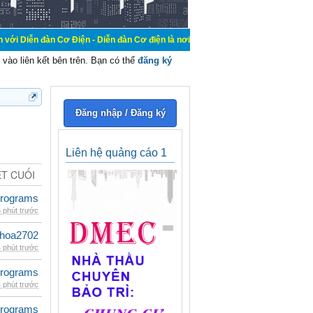
Cơ Điện - Diễn đàn Cơ điện là nơi chia sẽ kiến thức kinh nghiệm trong lãnh vực
vào liên kết bên trên. Bạn có thể
đăng ký
Đăng nhập / Đăng ký
Liên hệ quảng cáo 1
ẾT CUỐI
rograms
 phút trước
hoa2702
 phút trước
rograms
 phút trước
rograms