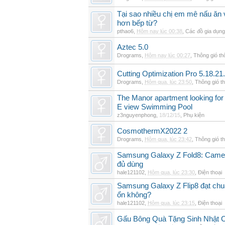
Tại sao nhiều chị em mê nấu ăn 
hơn bếp từ?
pthao6
,
Hôm nay lúc 00:38
,
Các đồ gia dụn
Aztec 5.0
Drograms
,
Hôm nay lúc 00:27
,
Thông gió t
Cutting Optimization Pro 5.18.21
Drograms
,
Hôm qua, lúc 23:50
,
Thông gió t
The Manor apartment looking for 
E view Swimming Pool
z3nguyenphong
,
18/12/15
,
Phụ kiện
CosmothermX2022 2
Drograms
,
Hôm qua, lúc 23:42
,
Thông gió t
Samsung Galaxy Z Fold8: Camer
đủ dùng
hale121102
,
Hôm qua, lúc 23:30
,
Điện thoại
Samsung Galaxy Z Flip8 đạt chu
ổn không?
hale121102
,
Hôm qua, lúc 23:15
,
Điện thoại
Gấu Bông Quà Tặng Sinh Nhật