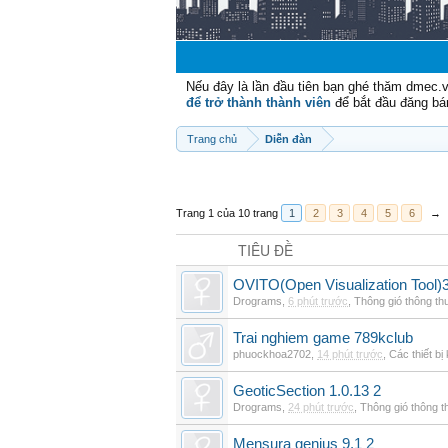
Nếu đây là lần đầu tiên bạn ghé thăm dmec.
để trở thành thành viên
để bắt đầu đăng bá
Trang chủ
Diễn đàn
Trang 1 của 10 trang
1
2
3
4
5
6
→
TIÊU ĐỀ
OVITO(Open Visualization Tool)3
Drograms
,
6 phút trước
,
Thông gió thông t
Trai nghiem game 789kclub
phuockhoa2702
,
14 phút trước
,
Các thiết bị
GeoticSection 1.0.13 2
Drograms
,
24 phút trước
,
Thông gió thông 
Mensura genius 9.1 2