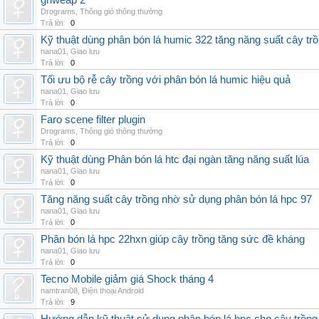
grlweap 2
Drograms
,
Thông gió thông thường
Trả lời:
0
Kỹ thuật dùng phân bón lá humic 322 tăng năng suất cây tr
nana01
,
Giao lưu
Trả lời:
0
Tối ưu bộ rễ cây trồng với phân bón lá humic hiệu quả
nana01
,
Giao lưu
Trả lời:
0
Faro scene filter plugin
Drograms
,
Thông gió thông thường
Trả lời:
0
Kỹ thuật dùng Phân bón lá htc đại ngàn tăng năng suất lúa
nana01
,
Giao lưu
Trả lời:
0
Tăng năng suất cây trồng nhờ sử dụng phân bón lá hpc 97
nana01
,
Giao lưu
Trả lời:
0
Phân bón lá hpc 22hxn giúp cây trồng tăng sức đề kháng
nana01
,
Giao lưu
Trả lời:
0
Tecno Mobile giảm giá Shock tháng 4
namtran08
,
Điện thoại Android
Trả lời:
9