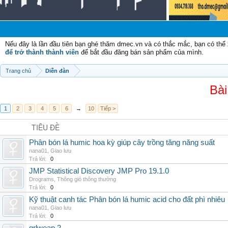
C
Nếu đây là lần đầu tiên bạn ghé thăm dmec.vn và có thắc mắc, bạn có th
để trở thành thành viên
để bắt đầu đăng bán sản phẩm của mình.
Trang chủ
Diễn đàn
Bài
1
2
3
4
5
6
→
10
Tiếp >
TIÊU ĐỀ
Phân bón lá humic hoa kỳ giúp cây trồng tăng năng suất
nana01
,
Giao lưu
Trả lời:
0
JMP Statistical Discovery JMP Pro 19.1.0
Drograms
,
Thông gió thông thường
Trả lời:
0
Kỹ thuật canh tác Phân bón lá humic acid cho đất phì nhiêu
nana01
,
Giao lưu
Trả lời:
0