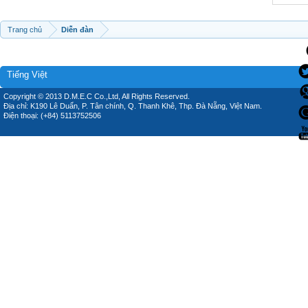
Trang chủ
Diễn đàn
Tiếng Việt
Copyright © 2013 D.M.E.C Co.,Ltd, All Rights Reserved.
Địa chỉ: K190 Lê Duẩn, P. Tân chính, Q. Thanh Khê, Thp. Đà Nẵng, Việt Nam.
Điện thoại: (+84) 5113752506