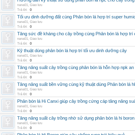
Hướng dẫn kỹ thuật sử dụng phân bón lá hpc cho cây trồng
nana01
,
Giao lưu
Trả lời:
0
Tối ưu dinh dưỡng đất cùng Phân bón lá hợp trí super humi
nana01
,
Giao lưu
Trả lời:
0
Tăng sức đề kháng cho cây trồng cùng Phân bón lá hợp trí 
nana01
,
Giao lưu
Trả lời:
0
Kỹ thuật dùng phân bón lá hợp trí tối ưu dinh dưỡng cây
nana01
,
Giao lưu
Trả lời:
0
Tăng năng suất cây trồng cùng phân bón lá hỗn hợp npk an
nana01
,
Giao lưu
Trả lời:
0
Tăng năng suất bền vững cùng kỹ thuật dùng Phân bón lá h
nana01
,
Giao lưu
Trả lời:
0
Phân bón lá Hi Canxi giúp cây trồng cứng cáp tăng năng su
nana01
,
Giao lưu
Trả lời:
0
Tăng năng suất cây trồng nhờ sử dụng phân bón lá hi boron
nana01
,
Giao lưu
Trả lời:
0