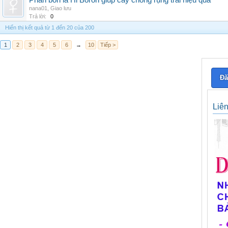
Phân bón lá Hi Boron giúp cây chống rụng trái hiệu quả
nana01
,
Giao lưu
Trả lời:
0
Hiển thị kết quả từ 1 đến 20 của 200
1
2
3
4
5
6
→
10
Tiếp >
Đă
Liê