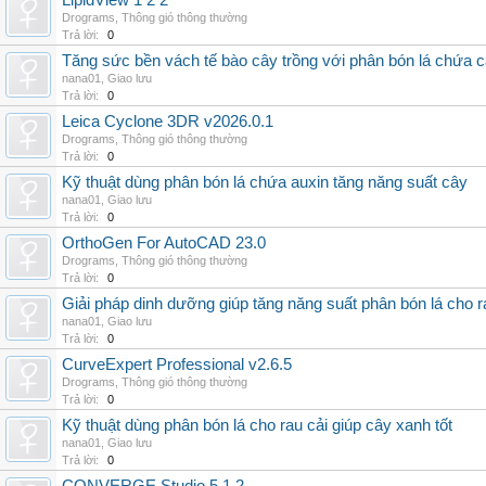
LipidView 1 2 2
Drograms
,
Thông gió thông thường
Trả lời:
0
Tăng sức bền vách tế bào cây trồng với phân bón lá chứa c
nana01
,
Giao lưu
Trả lời:
0
Leica Cyclone 3DR v2026.0.1
Drograms
,
Thông gió thông thường
Trả lời:
0
Kỹ thuật dùng phân bón lá chứa auxin tăng năng suất cây
nana01
,
Giao lưu
Trả lời:
0
OrthoGen For AutoCAD 23.0
Drograms
,
Thông gió thông thường
Trả lời:
0
Giải pháp dinh dưỡng giúp tăng năng suất phân bón lá cho 
nana01
,
Giao lưu
Trả lời:
0
CurveExpert Professional v2.6.5
Drograms
,
Thông gió thông thường
Trả lời:
0
Kỹ thuật dùng phân bón lá cho rau cải giúp cây xanh tốt
nana01
,
Giao lưu
Trả lời:
0