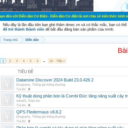
n đàn Cơ Điện - Diễn đàn Cơ điện là nơi chia sẽ kiến thức kinh nghiệm trong l
Nếu đây là lần đầu tiên bạn ghé thăm dmec.vn và có thắc mắc, bạn có th
để trở thành thành viên
để bắt đầu đăng bán sản phẩm của mình.
Trang chủ
Diễn đàn
Bài
1
2
3
4
5
6
→
10
Tiếp >
TIÊU ĐỀ
Datamine Discover 2024 Build 23.0.426 2
Drograms
,
Thông gió thông thường
Trả lời:
0
Kỹ thuật dùng phân bón lá Combi Đức tăng năng suất cây t
nana01
,
Giao lưu
Trả lời:
0
QPS Fledermaus v8.8.2
Drograms
,
Thông gió thông thường
Trả lời:
0