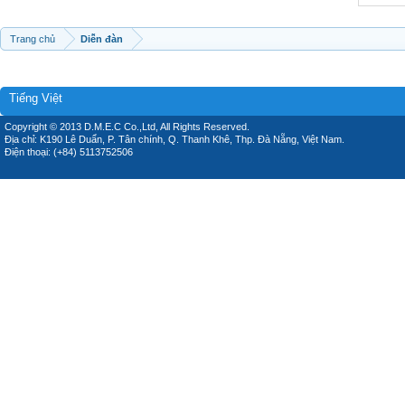
Trang chủ
Diễn đàn
Tiếng Việt
Copyright © 2013 D.M.E.C Co.,Ltd, All Rights Reserved.
Địa chỉ: K190 Lê Duẩn, P. Tân chính, Q. Thanh Khê, Thp. Đà Nẵng, Việt Nam.
Điện thoại: (+84) 5113752506