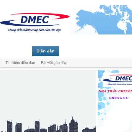
Trang chủ
Diễn đàn
Thành viên
Tìm kiếm diễn đàn
Bài viết gần đây