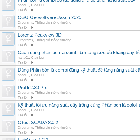
Phân bón lá combi có tác dụng gì giúp tăng năng suất cây
nana01
,
Giao lưu
Trả lời:
0
CGG Geosoftware Jason 2025
Drograms
,
Thông gió thông thường
Trả lời:
0
Lorentz Peakview 3D
Drograms
,
Thông gió thông thường
Trả lời:
0
Cách dùng phân bón lá combi bm tăng sức đề kháng cây tr
nana01
,
Giao lưu
Trả lời:
0
Dùng Phân bón lá combi đúng kỹ thuật để tăng năng suất c
nana01
,
Giao lưu
Trả lời:
0
Profili 2.30 Pro
Drograms
,
Thông gió thông thường
Trả lời:
0
Kỹ thuật tối ưu năng suất cây trồng cùng Phân bón lá cofoli
nana01
,
Giao lưu
Trả lời:
0
Citect SCADA 8.0 2
Drograms
,
Thông gió thông thường
Trả lời:
0