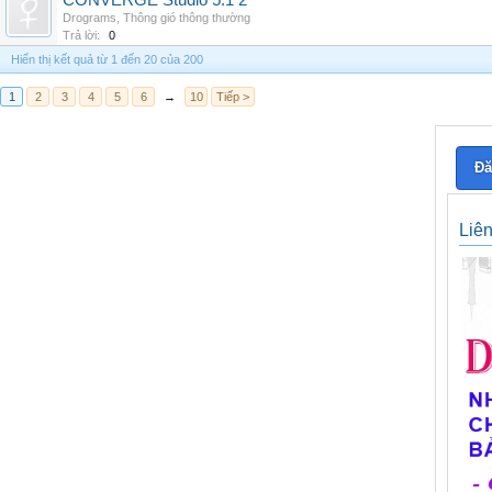
CONVERGE Studio 5.1 2
Drograms
,
Thông gió thông thường
Trả lời:
0
Hiển thị kết quả từ 1 đến 20 của 200
1
2
3
4
5
6
→
10
Tiếp >
Đă
Liê