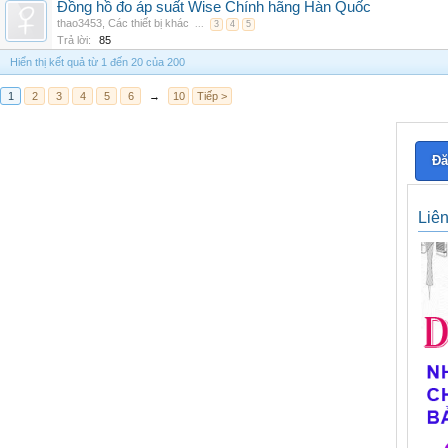
Đồng hồ đo áp suất Wise Chính hãng Hàn Quốc
thao3453
,
Các thiết bị khác
...
3
4
5
Trả lời:
85
Hiển thị kết quả từ 1 đến 20 của 200
1
2
3
4
5
6
→
10
Tiếp >
Đă
Liê