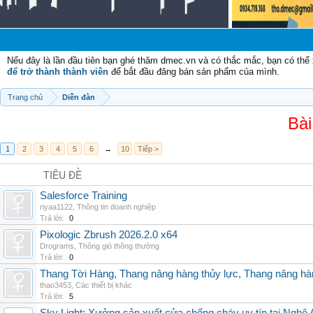
Ch
Nếu đây là lần đầu tiên bạn ghé thăm dmec.vn và có thắc mắc, bạn có th
để trở thành thành viên
để bắt đầu đăng bán sản phẩm của mình.
Trang chủ
Diễn đàn
Bài
1
2
3
4
5
6
→
10
Tiếp >
TIÊU ĐỀ
Salesforce Training
riyaa1122
,
Thông tin doanh nghiệp
Trả lời:
0
Pixologic Zbrush 2026.2.0 x64
Drograms
,
Thông gió thông thường
Trả lời:
0
Thang Tời Hàng, Thang nâng hàng thủy lực, Thang nâng hà
thao3453
,
Các thiết bị khác
Trả lời:
5