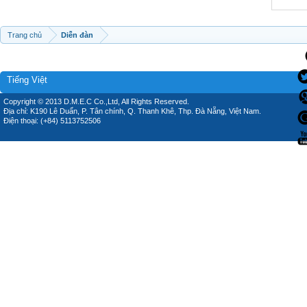
Trang chủ
Diễn đàn
Tiếng Việt
Copyright © 2013 D.M.E.C Co.,Ltd, All Rights Reserved.
Địa chỉ: K190 Lê Duẩn, P. Tân chính, Q. Thanh Khê, Thp. Đà Nẵng, Việt Nam.
Điện thoại: (+84) 5113752506