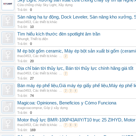
Sky Light: Xưởng sản xuất cửa chống cháy uy tín tại Nghệ 
Cửa chống cháy Sky Light
,
Xây dựng
Trả lời:
0
Sàn nâng hạ tự động, Dock Leveler, Sàn nâng kho xưởng, S
thao3453
,
Các thiết bị khác
Trả lời:
10
Tìm hiểu kích thước đèn spotlight âm trần
Nhunglt
,
Thiết bị điện
Trả lời:
0
M ép bột gốm ceramic, Máy ép bột sản xuất bi gốm (cerami
thao3453
,
Các thiết bị khác
...
2
Trả lời:
20
Địa chỉ bán tời thủy lực, Bán tời thủy lực chính hãng giá tốt
thao3453
,
Các thiết bị khác
...
2
Trả lời:
27
Bán máy ép phế liệu,Giá máy ép giấy phế liệu,Máy ép phế li
thao3453
,
Các thiết bị khác
...
2
3
4
Trả lời:
74
Magicoa: Opiniones, Beneficios y Cómo Funciona
magicoacomprar
,
Góp ý xây dựng
Trả lời:
0
Motor thuỷ lực BMR-100P43AIIY/T10 trục 25 ZIHYD, Motor
thao3453
,
Các thiết bị khác
...
7
8
9
Trả lời:
169