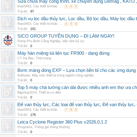
Sửa chữa máy công trình, xe chuyên dụng Demag , KAT
thao3453
,
Các thiết bị khác
...
3
4
5
Trả lời:
97
Dịch vụ lọc dầu thủy lực, Lọc dầu, Bộ lọc dầu, Máy lọc dầu 
thao3453
,
Các thiết bị khác
...
4
5
6
Trả lời:
101
SICO GROUP TUYỂN DỤNG – ĐI LÀM NGAY!
Pump Pro Bơm Công Nghiệp
,
Việc làm kỹ sư
Trả lời:
0
Máy hàn miệng túi liên tục FR900 - dạng đứng
CT Ha Bac
,
Thời trang
Trả lời:
0
Bơm màng dòng EXP – Lựa chọn bền bỉ cho các ứng dụng
thaihoan
,
Máy móc thiết bị trong ngành công nghiệp
Trả lời:
0
Top 5 máy chà tường cán dài được nhiều anh em thợ ưa c
Bigshop2014
,
Thiết bị cơ điện
Trả lời:
0
Đế van thủy lực, Các loại đế van thủy lực, Đế van thủy lực,
thao3453
,
Các thiết bị khác
...
7
8
9
Trả lời:
176
Leica Cyclone Register 360 Plus v2026.0.1 2
Drograms
,
Thông gió thông thường
Trả lời:
0