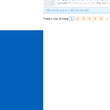
quanglan77
,
Hôm nay lúc 15:39
,
Máy tính - 
Hiển thị kết quả từ 1 đến 20 của 200
Trang 1 của 10 trang
1
2
3
4
5
6
→