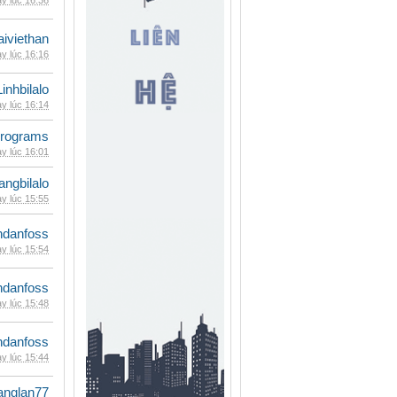
y lúc 16:36
iviethan
y lúc 16:16
Linhbilalo
y lúc 16:14
rograms
y lúc 16:01
rangbilalo
y lúc 15:55
danfoss
y lúc 15:54
danfoss
y lúc 15:48
danfoss
y lúc 15:44
anglan77