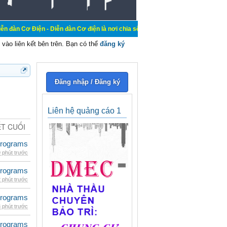
 - Diễn đàn Cơ điện là nơi chia sẽ kiến thức kinh nghiệm trong lãnh vực cơ điệ
vào liên kết bên trên. Bạn có thể
đăng ký
Đăng nhập / Đăng ký
Liên hệ quảng cáo 1
ẾT CUỐI
rograms
 phút trước
rograms
 phút trước
rograms
 phút trước
rograms