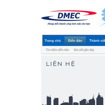
Trang chủ
Diễn đàn
Thành vi
Tìm kiếm diễn đàn
Bài viết gần đây