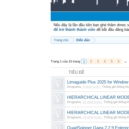
Nếu đây là lần đầu tiên bạn ghé thăm dmec.
để trở thành thành viên
để bắt đầu đăng bá
Trang chủ
Diễn đàn
Trang 1 của 10 trang
1
2
3
4
5
6
→
TIÊU ĐỀ
Limaguide Plus 2025 for Window
Drograms
,
9 phút trước
,
Thông gió thông t
HIERARCHICAL LINEAR MODE
Drograms
,
22 phút trước
,
Thông gió thông 
HIERARCHICAL LINEAR MOD
Drograms
,
33 phút trước
,
Thông gió thông 
QuadSpinner Gaea 2.2.9 Enterpr