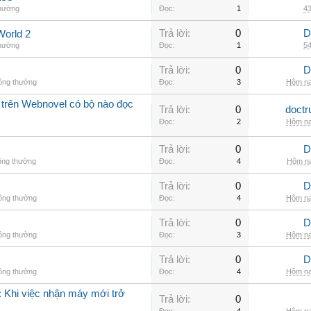
thường
Đọc:
1
43
Trả lời:
0
D
World 2
thường
Đọc:
1
54
Trả lời:
0
D
hông thường
Đọc:
3
Hôm na
 trên Webnovel có bộ nào đọc
Trả lời:
0
doctr
Đọc:
2
Hôm na
Trả lời:
0
D
ông thường
Đọc:
4
Hôm na
Trả lời:
0
D
hông thường
Đọc:
4
Hôm na
Trả lời:
0
D
hông thường
Đọc:
3
Hôm na
Trả lời:
0
D
hông thường
Đọc:
4
Hôm na
 Khi việc nhận máy mới trở
Trả lời:
0