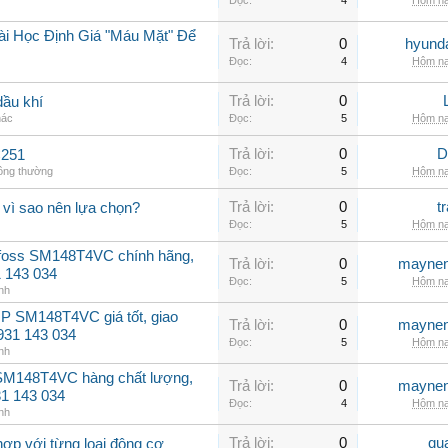
Đọc:
4
Hôm na
ài Học Định Giá "Máu Mặt" Để
Trả lời:
0
hyunda
Đọc:
4
Hôm na
Trả lời:
0
dầu khí
hác
Đọc:
5
Hôm na
Trả lời:
0
D
C251
hông thường
Đọc:
5
Hôm na
Trả lời:
0
t
 vì sao nên lựa chọn?
Đọc:
5
Hôm na
nfoss SM148T4VC chính hãng,
Trả lời:
0
maynen
31 143 034
Đọc:
5
Hôm na
nh
P SM148T4VC giá tốt, giao
Trả lời:
0
maynen
0931 143 034
Đọc:
5
Hôm na
nh
 SM148T4VC hàng chất lượng,
Trả lời:
0
maynen
31 143 034
Đọc:
4
Hôm na
nh
Trả lời:
0
qu
hợp với từng loại động cơ