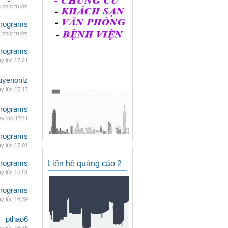
 phút trước
rograms
 phút trước
rograms
y lúc 17:21
uyenonlz
y lúc 17:17
rograms
y lúc 17:11
rograms
y lúc 17:01
rograms
Liên hệ quảng cáo 2
y lúc 16:51
rograms
y lúc 16:39
pthao6