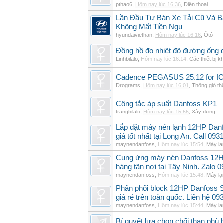
pthao6
,
Hôm nay lúc 16:36
,
Điện thoại
Lần Đầu Tự Bán Xe Tải Cũ Và B
Không Mất Tiền Ngu
hyundaiviethan
,
Hôm nay lúc 16:16
,
Ôtô
Đồng hồ đo nhiệt độ đường ống 
Linhbilalo
,
Hôm nay lúc 16:14
,
Các thiết bị k
Cadence PEGASUS 25.12 for I
Drograms
,
Hôm nay lúc 16:01
,
Thông gió t
Công tắc áp suất Danfoss KP1 –
trangbilalo
,
Hôm nay lúc 15:55
,
Xây dựng
Lắp đặt máy nén lạnh 12HP Da
giá tốt nhất tại Long An. Call 09
maynendanfoss
,
Hôm nay lúc 15:54
,
Máy lạ
Cung ứng máy nén Danfoss 12H
hàng tận nơi tại Tây Ninh. Zalo 
maynendanfoss
,
Hôm nay lúc 15:48
,
Máy lạ
Phân phối block 12HP Danfoss
giá rẻ trên toàn quốc. Liên hệ 09
maynendanfoss
,
Hôm nay lúc 15:44
,
Máy lạ
Bí quyết lựa chọn chổi than phù 