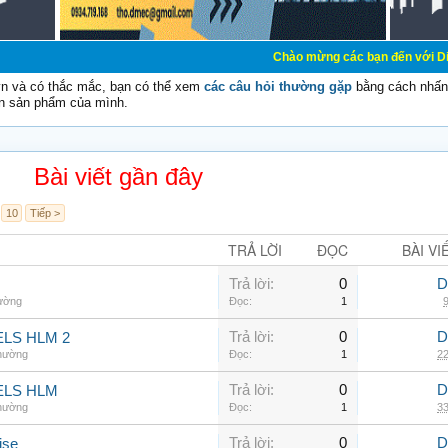
Chào mừng các bạn đến với Diễn đàn Cơ Điện
vn và có thắc mắc, bạn có thể xem
các câu hỏi thường gặp
bằng cách nhấn 
n sản phẩm của mình.
Bài viết gần đây
10
Tiếp >
TRẢ LỜI
ĐỌC
BÀI VI
Trả lời:
0
D
hường
Đọc:
1
9
Trả lời:
0
D
LS HLM 2
thường
Đọc:
1
22
Trả lời:
0
D
ELS HLM
thường
Đọc:
1
33
Trả lời:
0
D
ise