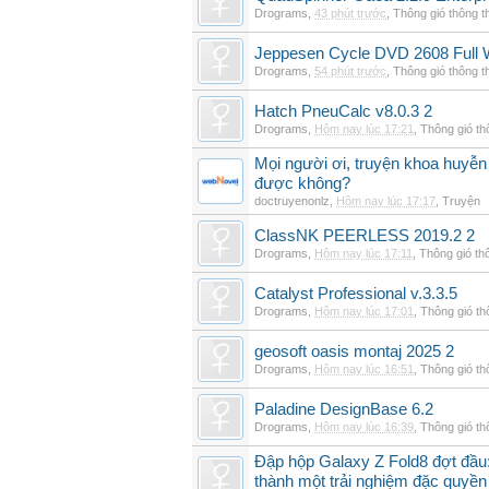
Drograms
,
43 phút trước
,
Thông gió thông 
Jeppesen Cycle DVD 2608 Full 
Drograms
,
54 phút trước
,
Thông gió thông 
Hatch PneuCalc v8.0.3 2
Drograms
,
Hôm nay lúc 17:21
,
Thông gió t
Mọi người ơi, truyện khoa huyễn
được không?
doctruyenonlz
,
Hôm nay lúc 17:17
,
Truyện
ClassNK PEERLESS 2019.2 2
Drograms
,
Hôm nay lúc 17:11
,
Thông gió th
Catalyst Professional v.3.3.5
Drograms
,
Hôm nay lúc 17:01
,
Thông gió t
geosoft oasis montaj 2025 2
Drograms
,
Hôm nay lúc 16:51
,
Thông gió t
Paladine DesignBase 6.2
Drograms
,
Hôm nay lúc 16:39
,
Thông gió t
Đập hộp Galaxy Z Fold8 đợt đầu:
thành một trải nghiệm đặc quyền