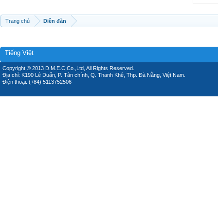
Trang chủ
Diễn đàn
Tiếng Việt
Copyright © 2013 D.M.E.C Co.,Ltd, All Rights Reserved.
Địa chỉ: K190 Lê Duẩn, P. Tân chính, Q. Thanh Khê, Thp. Đà Nẵng, Việt Nam.
Điện thoại: (+84) 5113752506