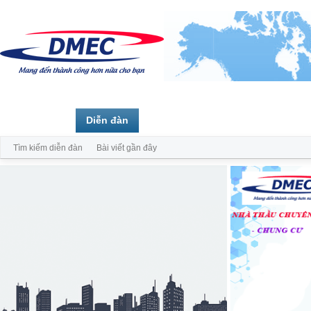
Trang chủ
Diễn đàn
Thành viên
Tìm kiếm diễn đàn
Bài viết gần đây