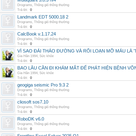
Multiquant 3.0.3 hf4
Drograms
,
Thông gió thông thường
Trả lời:
0
Landmark EDT 5000.18 2
Drograms
,
Thông gió thông thường
Trả lời:
0
CalcBook v.1.17.24
Drograms
,
Thông gió thông thường
Trả lời:
0
VÌ SAO ĐÁI THÁO ĐƯỜNG VÀ RỐI LOẠN MỠ MÁU LÀ 
Gia Hân 1994
,
Sức khỏe
Trả lời:
0
BAO LÂU CẦN ĐI KHÁM MẮT ĐỂ PHÁT HIỆN BỆNH V
Gia Hân 1994
,
Sức khỏe
Trả lời:
0
geogiga seismic Pro 9.3 2
Drograms
,
Thông gió thông thường
Trả lời:
0
cliosoft sos7.10
Drograms
,
Thông gió thông thường
Trả lời:
0
RoboDK v6.0
Drograms
,
Thông gió thông thường
Trả lời:
0