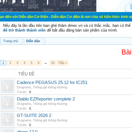
n đàn Cơ Điện - Diễn đàn Cơ điện là nơi chia sẽ kiến thức kinh nghiệm trong l
Nếu đây là lần đầu tiên bạn ghé thăm dmec.vn và có thắc mắc, bạn có th
để trở thành thành viên
để bắt đầu đăng bán sản phẩm của mình.
Trang chủ
Diễn đàn
Bài
1
2
3
4
5
6
→
10
Tiếp >
TIÊU ĐỀ
Cadence PEGASUS 25.12 for IC251
Drograms
,
Thông gió thông thường
Trả lời:
0
Diablo EZReporter complete 2
Drograms
,
Thông gió thông thường
Trả lời:
0
GT-SUITE 2026 2
Drograms
,
Thông gió thông thường
Trả lời:
0