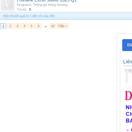
Frontline Excel Solver 2025 Q1
Drograms
,
Thông gió thông thường
Trả lời:
0
Hiển thị kết quả từ 1 đến 20 của 200
1
2
3
4
5
6
→
10
Tiếp >
Đă
Liê