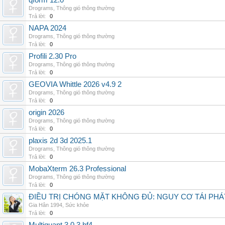
qform 12.0
Drograms
,
Thông gió thông thường
Trả lời:
0
NAPA 2024
Drograms
,
Thông gió thông thường
Trả lời:
0
Profili 2.30 Pro
Drograms
,
Thông gió thông thường
Trả lời:
0
GEOVIA Whittle 2026 v4.9 2
Drograms
,
Thông gió thông thường
Trả lời:
0
origin 2026
Drograms
,
Thông gió thông thường
Trả lời:
0
plaxis 2d 3d 2025.1
Drograms
,
Thông gió thông thường
Trả lời:
0
MobaXterm 26.3 Professional
Drograms
,
Thông gió thông thường
Trả lời:
0
ĐIỀU TRỊ CHÓNG MẶT KHÔNG ĐỦ: NGUY CƠ TÁI PH
Gia Hân 1994
,
Sức khỏe
Trả lời:
0