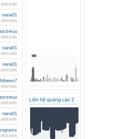
 phút trước
nana01
 phút trước
uoctrieuu
 phút trước
nana01
 phút trước
nana01
 phút trước
hthieen7
 phút trước
uoctrieuu
Liên hệ quảng cáo 2
 phút trước
nana01
 phút trước
rograms
 phút trước