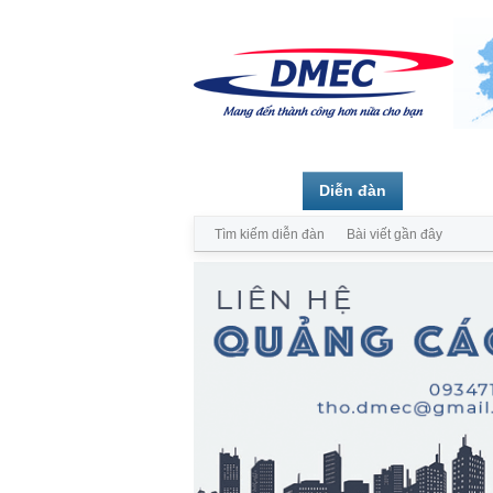
Trang chủ
Diễn đàn
Thành vi
Tìm kiếm diễn đàn
Bài viết gần đây