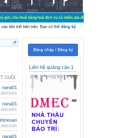
ê hàng hoá dịch vụ cá nhân, gia đình. Mua bán, ký gửi, cho thuê thiết bị hệ t
vào liên kết bên trên. Bạn có thể
đăng ký
Đăng nhập / Đăng ký
Liên hệ quảng cáo 1
ẾT CUỐI
nana01
 phút trước
nana01
 phút trước
inhtrieuan
 phút trước
nana01