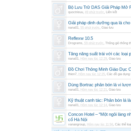
Bộ Lưu Trữ DAS Giải Pháp Mở
quoctrieuu
,
49 phút trước
,
Liên kết
Giải pháp dinh dưỡng qua lá cho
nana01
,
55 phút trước
,
Giao lưu
Reflexw 10.5
Drograms
,
59 phút trước
,
Thông gió thông 
Tăng năng suất trái với các loại 
nana01
,
Hôm nay lúc 12:29
,
Giao lưu
Đồ Chơi Thông Minh Giáo Dục 
thien7
,
Hôm nay lúc 12:25
,
Các đồ gia dụng
Dùng Bortrac phân bón lá vi lượ
nana01
,
Hôm nay lúc 12:21
,
Giao lưu
Kỹ thuật canh tác: Phân bón lá là
nana01
,
Hôm nay lúc 12:14
,
Giao lưu
Concon Hotel – “Một ngôi làng nh
cổ Hà Nội
vanangroup
,
Hôm nay lúc 11:56
,
Các thể loạ