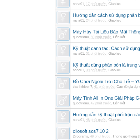
nana01
,
17 phút trước
,
Giao lưu
Hướng dẫn cách sử dụng phân bó
nana01
,
24 phút trước
,
Giao lưu
Máy Hủy Tài Liệu Bảo Mật Thôn
quoctrieuu
,
30 phút trước
,
Liên kết
Kỹ thuật canh tác: Cách sử dụng
nana01
,
31 phút trước
,
Giao lưu
Kỹ thuật dùng phân bón lá trung 
nana01
,
39 phút trước
,
Giao lưu
Đồ Chơi Ngoài Trời Cho Trẻ –
thanhthieen7
,
41 phút trước
,
Các đồ gia dụn
Máy Tính All In One Giải Pháp
quoctrieuu
,
42 phút trước
,
Liên kết
Hướng dẫn kỹ thuật phối trộn các
nana01
,
46 phút trước
,
Giao lưu
cliosoft sos7.10 2
Drograms
,
49 phút trước
,
Thông gió thông 