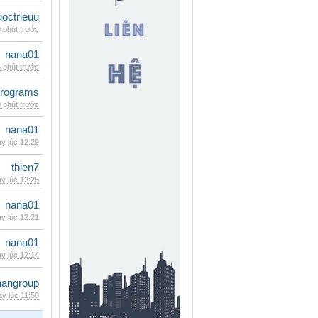
uoctrieuu
 phút trước
nana01
 phút trước
rograms
 phút trước
nana01
y lúc 12:29
thien7
y lúc 12:25
nana01
y lúc 12:21
nana01
y lúc 12:14
nangroup
y lúc 11:56