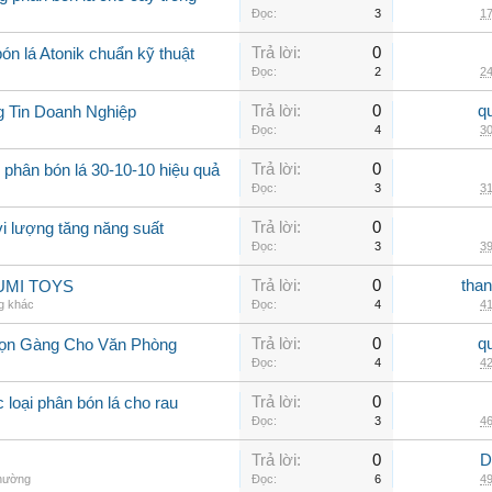
Đọc:
3
17
Trả lời:
0
n lá Atonik chuẩn kỹ thuật
Đọc:
2
24
Trả lời:
0
q
g Tin Doanh Nghiệp
Đọc:
4
30
Trả lời:
0
 phân bón lá 30-10-10 hiệu quả
Đọc:
3
31
Trả lời:
0
vi lượng tăng năng suất
Đọc:
3
39
Trả lời:
0
than
 YUMI TOYS
g khác
Đọc:
4
41
Trả lời:
0
q
 Gọn Gàng Cho Văn Phòng
Đọc:
4
42
Trả lời:
0
 loại phân bón lá cho rau
Đọc:
3
46
Trả lời:
0
D
thường
Đọc:
6
49