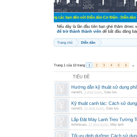
Chào mừng các bạn đến với Diễn đàn Cơ Điện - Diễn đàn Cơ điện là nơi 
Nếu đây là lần đầu tiên bạn ghé thăm dmec.
để trở thành thành viên
để bắt đầu đăng bá
Trang chủ
Diễn đàn
Trang 1 của 10 trang
1
2
3
4
5
6
→
TIÊU ĐỀ
Hướng dẫn kỹ thuật sử dụng phâ
nana01
,
3 phút trước
,
Giao lưu
Kỹ thuật canh tác: Cách sử dụng
nana01
,
10 phút trước
,
Giao lưu
Lắp Đặt Máy Lạnh Treo Tường 
tinhtrieuan
,
17 phút trước
,
Máy lạnh
Tối ưu dinh dưỡng: Cách sử dụng