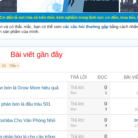
chia sẽ kiến thức kinh nghiệm trong lãnh vực cơ điện, mua bán, ký gửi, cho thu
vn và có thắc mắc, bạn có thể xem
các câu hỏi thường gặp
bằng cách nhấn 
n sản phẩm của mình.
Bài viết gần đây
10
Tiếp >
TRẢ LỜI
ĐỌC
BÀI VI
Trả lời:
0
n bón lá Grow More hiệu quả
Đọc:
1
3
Trả lời:
0
 phân bón lá đầu trâu 501
Đọc:
3
10
Trả lời:
0
t
Toshiba Cho Văn Phòng Nhỏ
Đọc:
4
17
Trả lời:
0
 phân bón lá cho cây trồng