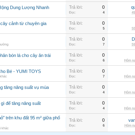
Trả lời:
0
q
 Rộng Dung Lượng Nhanh
Đọc:
4
49
Trả lời:
0
 cây cảnh từ chuyên gia
Đọc:
5
55
Trả lời:
0
D
thường
Đọc:
7
59
Trả lời:
0
phân bón lá cho cây ăn trái
Đọc:
6
Hôm na
Trả lời:
0
Cho Bé - YUMI TOYS
 khác
Đọc:
7
Hôm na
Trả lời:
0
ng tăng năng suất vụ mùa
Đọc:
4
Hôm na
Trả lời:
0
 gì để tăng năng suất
Đọc:
4
Hôm na
ỏ” trên khu đất 95 m² giữa phố
Trả lời:
0
va
Đọc:
6
Hôm na
i khác