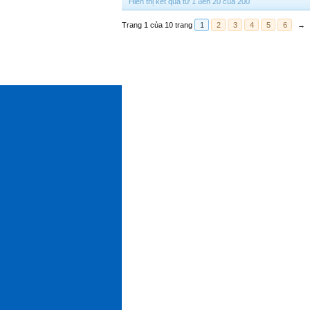
Hiển thị kết quả từ 1 đến 20 của 200
Trang 1 của 10 trang
1
2
3
4
5
6
→