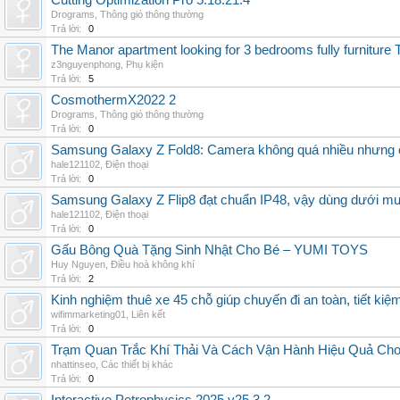
Cutting Optimization Pro 5.18.21.4
Drograms
,
Thông gió thông thường
Trả lời:
0
The Manor apartment looking for 3 bedrooms fully furnitur
z3nguyenphong
,
Phụ kiện
Trả lời:
5
CosmothermX2022 2
Drograms
,
Thông gió thông thường
Trả lời:
0
Samsung Galaxy Z Fold8: Camera không quá nhiều nhưng 
hale121102
,
Điện thoại
Trả lời:
0
Samsung Galaxy Z Flip8 đạt chuẩn IP48, vậy dùng dưới m
hale121102
,
Điện thoại
Trả lời:
0
Gấu Bông Quà Tặng Sinh Nhật Cho Bé – YUMI TOYS
Huy Nguyen
,
Điều hoà không khí
Trả lời:
2
Kinh nghiệm thuê xe 45 chỗ giúp chuyến đi an toàn, tiết kiệ
wifimmarketing01
,
Liên kết
Trả lời:
0
Trạm Quan Trắc Khí Thải Và Cách Vận Hành Hiệu Quả Ch
nhattinseo
,
Các thiết bị khác
Trả lời:
0