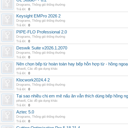
GL Studio++ 8.2
Drograms
,
Thông gió thông thường
Trả lời:
0
Keysight EMPro 2026 2
Drograms
,
Thông gió thông thường
Trả lời:
0
PIPE-FLO Professional 2.0
Drograms
,
Thông gió thông thường
Trả lời:
0
Deswik Suite v2026.1.2070
Drograms
,
Thông gió thông thường
Trả lời:
0
Nên chọn bếp từ hoàn toàn hay bếp hỗn hợp từ - hồng ngoại 
pthao6
,
Các đồ gia dụng khác
Trả lời:
0
Klocwork2024.4 2
Drograms
,
Thông gió thông thường
Trả lời:
0
Tại sao nhiều chị em mê nấu ăn vẫn thích dùng bếp hồng n
pthao6
,
Các đồ gia dụng khác
Trả lời:
0
Aztec 5.0
Drograms
,
Thông gió thông thường
Trả lời:
0