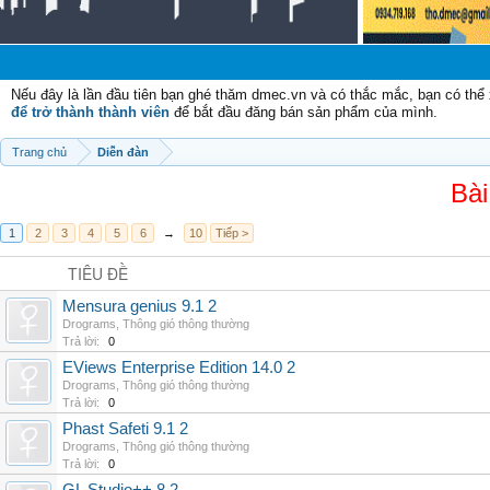
C
Nếu đây là lần đầu tiên bạn ghé thăm dmec.vn và có thắc mắc, bạn có th
để trở thành thành viên
để bắt đầu đăng bán sản phẩm của mình.
Trang chủ
Diễn đàn
Bài
1
2
3
4
5
6
→
10
Tiếp >
TIÊU ĐỀ
Mensura genius 9.1 2
Drograms
,
Thông gió thông thường
Trả lời:
0
EViews Enterprise Edition 14.0 2
Drograms
,
Thông gió thông thường
Trả lời:
0
Phast Safeti 9.1 2
Drograms
,
Thông gió thông thường
Trả lời:
0