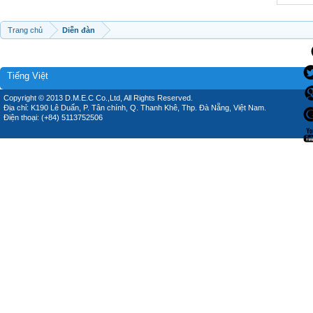
Trang chủ
Diễn đàn
Tiếng Việt
Copyright © 2013 D.M.E.C Co.,Ltd, All Rights Reserved.
Địa chỉ: K190 Lê Duẩn, P. Tân chính, Q. Thanh Khê, Thp. Đà Nẵng, Việt Nam.
Điện thoại: (+84) 5113752506