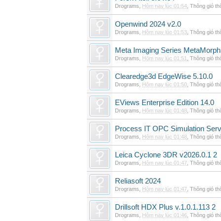
Drograms
,
Hôm nay lúc 01:54
,
Thông gió t
Openwind 2024 v2.0
Drograms
,
Hôm nay lúc 01:53
,
Thông gió t
Meta Imaging Series MetaMorph
Drograms
,
Hôm nay lúc 01:51
,
Thông gió t
Clearedge3d EdgeWise 5.10.0
Drograms
,
Hôm nay lúc 01:50
,
Thông gió t
EViews Enterprise Edition 14.0
Drograms
,
Hôm nay lúc 01:48
,
Thông gió t
Process IT OPC Simulation Serv
Drograms
,
Hôm nay lúc 01:48
,
Thông gió t
Leica Cyclone 3DR v2026.0.1 2
Drograms
,
Hôm nay lúc 01:47
,
Thông gió t
Reliasoft 2024
Drograms
,
Hôm nay lúc 01:47
,
Thông gió t
Drillsoft HDX Plus v.1.0.1.113 2
Drograms
,
Hôm nay lúc 01:46
,
Thông gió t