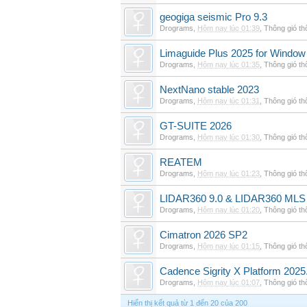
geogiga seismic Pro 9.3
Drograms
,
Hôm nay lúc 01:39
,
Thông gió t
Limaguide Plus 2025 for Window
Drograms
,
Hôm nay lúc 01:35
,
Thông gió t
NextNano stable 2023
Drograms
,
Hôm nay lúc 01:31
,
Thông gió t
GT-SUITE 2026
Drograms
,
Hôm nay lúc 01:30
,
Thông gió t
REATEM
Drograms
,
Hôm nay lúc 01:23
,
Thông gió t
LIDAR360 9.0 & LIDAR360 MLS 
Drograms
,
Hôm nay lúc 01:20
,
Thông gió t
Cimatron 2026 SP2
Drograms
,
Hôm nay lúc 01:15
,
Thông gió t
Cadence Sigrity X Platform 2025
Drograms
,
Hôm nay lúc 01:07
,
Thông gió t
Hiển thị kết quả từ 1 đến 20 của 200