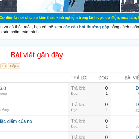
ơi chia sẽ kiến thức kinh nghiệm trong lãnh vực cơ điện, mua bán, ký gửi, cho
vn và có thắc mắc, bạn có thể xem
các câu hỏi thường gặp
bằng cách nhấn 
n sản phẩm của mình.
Bài viết gần đây
10
Tiếp >
TRẢ LỜI
ĐỌC
BÀI VI
Trả lời:
0
D
3.0
hường
Đọc:
1
7
Trả lời:
0
D
thường
Đọc:
1
16
Trả lời:
0
đặc điểm của nó
Đọc:
1
30
Trả lời:
0
D