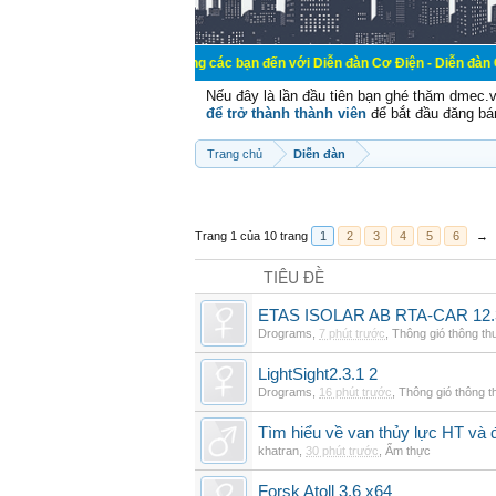
Chào mừng các bạn đến với Diễn đàn Cơ Điện - Diễn đàn Cơ điện là n
Nếu đây là lần đầu tiên bạn ghé thăm dmec.
để trở thành thành viên
để bắt đầu đăng bá
Trang chủ
Diễn đàn
Trang 1 của 10 trang
1
2
3
4
5
6
→
TIÊU ĐỀ
ETAS ISOLAR AB RTA-CAR 12.
Drograms
,
7 phút trước
,
Thông gió thông t
LightSight2.3.1 2
Drograms
,
16 phút trước
,
Thông gió thông 
Tìm hiểu về van thủy lực HT và 
khatran
,
30 phút trước
,
Ẩm thực
Forsk Atoll 3.6 x64