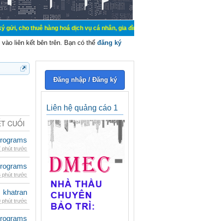
 thuê hàng hoá dịch vụ cá nhân, gia đình. Mua bán, ký gửi, cho thuê thiết bị 
vào liên kết bên trên. Bạn có thể
đăng ký
Đăng nhập / Đăng ký
Liên hệ quảng cáo 1
ẾT CUỐI
rograms
 phút trước
rograms
 phút trước
khatran
 phút trước
rograms