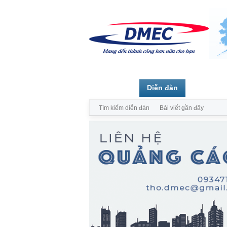
Trang chủ
Diễn đàn
Thành vi
Tìm kiếm diễn đàn
Bài viết gần đây