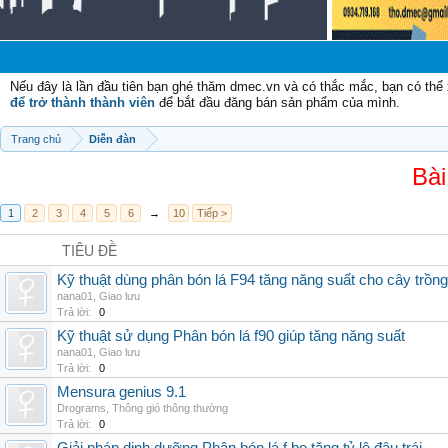
Nếu đây là lần đầu tiên bạn ghé thăm dmec.vn và có thắc mắc, bạn có th
để trở thành thành viên
để bắt đầu đăng bán sản phẩm của mình.
Trang chủ
Diễn đàn
Bài
1
2
3
4
5
6
→
10
Tiếp >
TIÊU ĐỀ
Kỹ thuật dùng phân bón lá F94 tăng năng suất cho cây trồng
nana01
,
Giao lưu
Trả lời:
0
Kỹ thuật sử dụng Phân bón lá f90 giúp tăng năng suất
nana01
,
Giao lưu
Trả lời:
0
Mensura genius 9.1
Drograms
,
Thông gió thông thường
Trả lời:
0