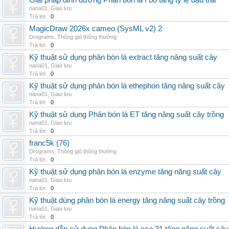
Giải pháp dinh dưỡng Phân bón lá f bo tăng tỷ lệ đậu trái
nana01
,
Giao lưu
Trả lời:
0
MagicDraw 2026x cameo (SysML v2) 2
Drograms
,
Thông gió thông thường
Trả lời:
0
Kỹ thuật sử dụng phân bón lá extract tăng năng suất cây
nana01
,
Giao lưu
Trả lời:
0
Kỹ thuật sử dụng phân bón lá ethephon tăng năng suất cây
nana01
,
Giao lưu
Trả lời:
0
Kỹ thuật sử dụng Phân bón lá ET tăng năng suất cây trồng
nana01
,
Giao lưu
Trả lời:
0
franc5k (76)
Drograms
,
Thông gió thông thường
Trả lời:
0
Kỹ thuật sử dụng phân bón lá enzyme tăng năng suất cây
nana01
,
Giao lưu
Trả lời:
0
Kỹ thuật dùng phân bón lá energy tăng năng suất cây trồng
nana01
,
Giao lưu
Trả lời:
0