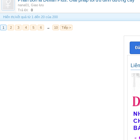
Phân bón lá Delfan Plus: Giải pháp tối ưu dinh dưỡng cây
nana01
,
Giao lưu
Trả lời:
0
Hiển thị kết quả từ 1 đến 20 của 200
1
2
3
4
5
6
→
10
Tiếp >
Đă
Liê