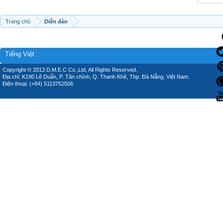
Trang chủ
Diễn đàn
Tiếng Việt
Copyright © 2013 D.M.E.C Co.,Ltd, All Rights Reserved.
Địa chỉ: K190 Lê Duẩn, P. Tân chính, Q. Thanh Khê, Thp. Đà Nẵng, Việt Nam.
Điện thoại: (+84) 5113752506