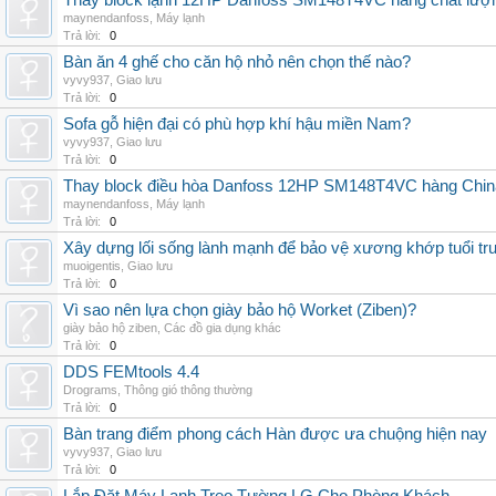
Thay block lạnh 12HP Danfoss SM148T4VC hàng chất lượng,
maynendanfoss
,
Máy lạnh
Trả lời:
0
Bàn ăn 4 ghế cho căn hộ nhỏ nên chọn thế nào?
vyvy937
,
Giao lưu
Trả lời:
0
Sofa gỗ hiện đại có phù hợp khí hậu miền Nam?
vyvy937
,
Giao lưu
Trả lời:
0
Thay block điều hòa Danfoss 12HP SM148T4VC hàng China,
maynendanfoss
,
Máy lạnh
Trả lời:
0
Xây dựng lối sống lành mạnh để bảo vệ xương khớp tuổi tru
muoigentis
,
Giao lưu
Trả lời:
0
Vì sao nên lựa chọn giày bảo hộ Worket (Ziben)?
giày bảo hộ ziben
,
Các đồ gia dụng khác
Trả lời:
0
DDS FEMtools 4.4
Drograms
,
Thông gió thông thường
Trả lời:
0
Bàn trang điểm phong cách Hàn được ưa chuộng hiện nay
vyvy937
,
Giao lưu
Trả lời:
0