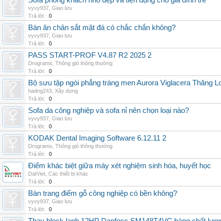
Sofa phòng khách nhỏ đẹp và tiện dụng cho gia đình trẻ
vyvy937
,
Giao lưu
Trả lời:
0
Bàn ăn chân sắt mặt đá có chắc chắn không?
vyvy937
,
Giao lưu
Trả lời:
0
PASS START-PROF V4.87 R2 2025 2
Drograms
,
Thông gió thông thường
Trả lời:
0
Bộ sưu tập ngói phẳng tráng men Aurora Viglacera Thăng L
hadng243
,
Xây dựng
Trả lời:
0
Sofa da công nghiệp và sofa nỉ nên chọn loại nào?
vyvy937
,
Giao lưu
Trả lời:
0
KODAK Dental Imaging Software 6.12.11 2
Drograms
,
Thông gió thông thường
Trả lời:
0
Điểm khác biệt giữa máy xét nghiệm sinh hóa, huyết học
DatViet
,
Các thiết bị khác
Trả lời:
0
Bàn trang điểm gỗ công nghiệp có bền không?
vyvy937
,
Giao lưu
Trả lời:
0