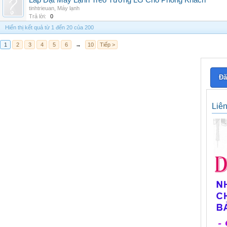
Lắp Đặt Máy Lạnh Treo Tường LG Cho Phòng Khách
tinhtrieuan
,
Máy lạnh
Trả lời:
0
Hiển thị kết quả từ 1 đến 20 của 200
1
2
3
4
5
6
→
10
Tiếp >
Đă
Liê