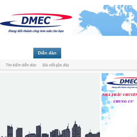
Trang chủ
Diễn đàn
Thành viên
Tìm kiếm diễn đàn
Bài viết gần đây