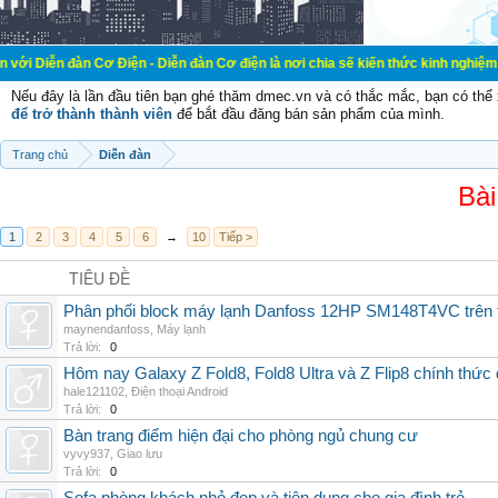
 Cơ Điện - Diễn đàn Cơ điện là nơi chia sẽ kiến thức kinh nghiệm trong lãnh v
Nếu đây là lần đầu tiên bạn ghé thăm dmec.vn và có thắc mắc, bạn có th
để trở thành thành viên
để bắt đầu đăng bán sản phẩm của mình.
Trang chủ
Diễn đàn
Bài
1
2
3
4
5
6
→
10
Tiếp >
TIÊU ĐỀ
Phân phối block máy lạnh Danfoss 12HP SM148T4VC trên t
maynendanfoss
,
Máy lạnh
Trả lời:
0
Hôm nay Galaxy Z Fold8, Fold8 Ultra và Z Flip8 chính thức
hale121102
,
Điện thoại Android
Trả lời:
0
Bàn trang điểm hiện đại cho phòng ngủ chung cư
vyvy937
,
Giao lưu
Trả lời:
0