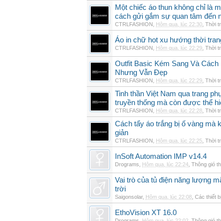
Một chiếc áo thun không chỉ là m
cách gửi gắm sự quan tâm đến 
CTRLFASHION
,
Hôm qua, lúc 22:30
,
Thời t
Áo in chữ hot xu hướng thời tra
CTRLFASHION
,
Hôm qua, lúc 22:29
,
Thời t
Outfit Basic Kém Sang Và Các
Nhưng Vẫn Đẹp
CTRLFASHION
,
Hôm qua, lúc 22:29
,
Thời t
Tinh thần Việt Nam qua trang p
truyền thống mà còn được thể h
CTRLFASHION
,
Hôm qua, lúc 22:28
,
Thời t
Cách tẩy áo trắng bị ố vàng mà 
giản
CTRLFASHION
,
Hôm qua, lúc 22:25
,
Thời t
InSoft Automation IMP v14.4
Drograms
,
Hôm qua, lúc 22:24
,
Thông gió t
Vai trò của tủ điện năng lượng mặ
trời
Saigonsolar
,
Hôm qua, lúc 22:08
,
Các thiết b
EthoVision XT 16.0
Drograms
,
Hôm qua, lúc 22:02
,
Thông gió t