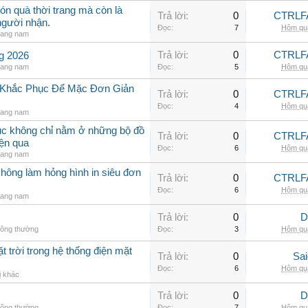
ón quà thời trang mà còn là
Trả lời:
0
CTRLF
người nhận.
Đọc:
7
Hôm qua
rang nam
Trả lời:
0
CTRLF
ng 2026
rang nam
Đọc:
5
Hôm qua
h Khắc Phục Để Mặc Đơn Giản
Trả lời:
0
CTRLF
Đọc:
4
Hôm qua
rang nam
hục không chỉ nằm ở những bộ đồ
Trả lời:
0
CTRLF
iện qua
Đọc:
6
Hôm qua
rang nam
không làm hỏng hình in siêu đơn
Trả lời:
0
CTRLF
Đọc:
6
Hôm qua
rang nam
Trả lời:
0
D
hông thường
Đọc:
3
Hôm qua
t trời trong hệ thống điện mặt
Trả lời:
0
Sai
Đọc:
6
Hôm qua
ị khác
Trả lời:
0
D
hông thường
Đọc:
7
Hôm qua