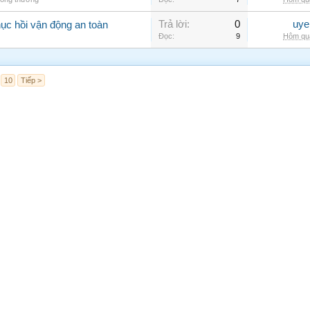
Trả lời:
0
uye
hục hồi vận động an toàn
Đọc:
9
Hôm qua
10
Tiếp >