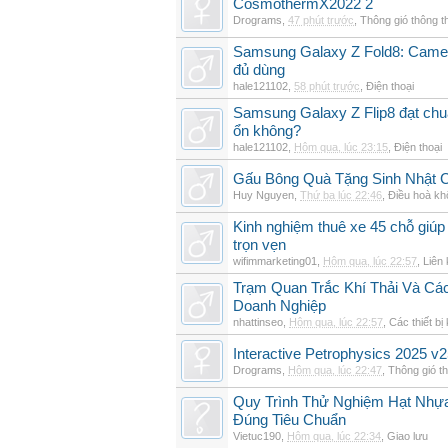
CosmothermX2022 2
Drograms
,
47 phút trước
,
Thông gió thông 
Samsung Galaxy Z Fold8: Camer
đủ dùng
hale121102
,
58 phút trước
,
Điện thoại
Samsung Galaxy Z Flip8 đạt chu
ổn không?
hale121102
,
Hôm qua, lúc 23:15
,
Điện thoại
Gấu Bông Quà Tặng Sinh Nhật
Huy Nguyen
,
Thứ ba lúc 22:46
,
Điều hoà kh
Kinh nghiệm thuê xe 45 chỗ giúp 
trọn vẹn
wifimmarketing01
,
Hôm qua, lúc 22:57
,
Liên 
Trạm Quan Trắc Khí Thải Và Cá
Doanh Nghiệp
nhattinseo
,
Hôm qua, lúc 22:57
,
Các thiết bị
Interactive Petrophysics 2025 v2
Drograms
,
Hôm qua, lúc 22:47
,
Thông gió t
Quy Trình Thử Nghiệm Hạt Nhự
Đúng Tiêu Chuẩn
Vietuc190
,
Hôm qua, lúc 22:34
,
Giao lưu