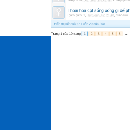
Thoái hóa cột sống uống gì để p
uyenuyen01
,
Hôm qua, lúc 21:48
,
Giao lưu
Hiển thị kết quả từ 1 đến 20 của 200
Trang 1 của 10 trang
1
2
3
4
5
6
→