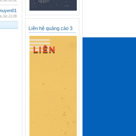
nuyen01
, lúc 21:48
Liên hệ quảng cáo 3