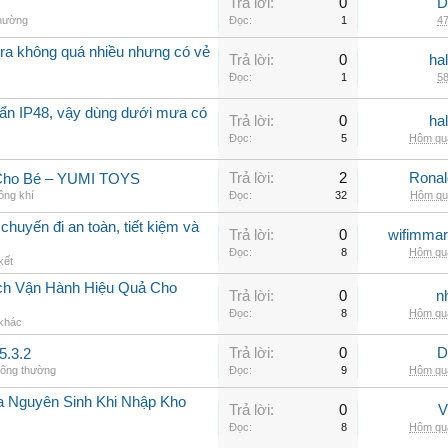
Trả lời:
0
D
thường
Đọc:
1
47
a không quá nhiều nhưng có vẻ
Trả lời:
0
ha
Đọc:
1
58
ẩn IP48, vậy dùng dưới mưa có
Trả lời:
0
ha
Đọc:
5
Hôm qua
Trả lời:
2
Rona
 Cho Bé – YUMI TOYS
ông khí
Đọc:
32
Hôm qua
chuyến đi an toàn, tiết kiệm và
Trả lời:
0
wifimmar
Đọc:
8
Hôm qua
kết
ch Vận Hành Hiệu Quả Cho
Trả lời:
0
n
Đọc:
8
Hôm qua
 khác
Trả lời:
0
D
5.3.2
hông thường
Đọc:
9
Hôm qua
a Nguyên Sinh Khi Nhập Kho
Trả lời:
0
V
Đọc:
8
Hôm qua