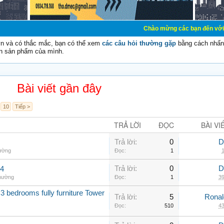
Chào mừng các bạn đến với Diễn đàn Cơ Đi
vn và có thắc mắc, bạn có thể xem
các câu hỏi thường gặp
bằng cách nhấn 
n sản phẩm của mình.
Bài viết gần đây
10
Tiếp >
TRẢ LỜI
ĐỌC
BÀI VI
Trả lời:
0
D
hường
Đọc:
1
1
Trả lời:
0
D
.4
thường
Đọc:
1
39
3 bedrooms fully furniture Tower
Trả lời:
5
Rona
Đọc:
510
43