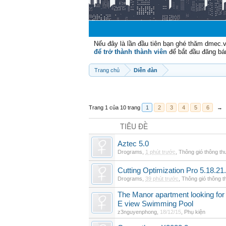
Nếu đây là lần đầu tiên bạn ghé thăm dmec.
để trở thành thành viên
để bắt đầu đăng bá
Trang chủ
Diễn đàn
Trang 1 của 10 trang
1
2
3
4
5
6
→
TIÊU ĐỀ
Aztec 5.0
Drograms
,
1 phút trước
,
Thông gió thông t
Cutting Optimization Pro 5.18.21
Drograms
,
39 phút trước
,
Thông gió thông 
The Manor apartment looking for 
E view Swimming Pool
z3nguyenphong
,
18/12/15
,
Phụ kiện