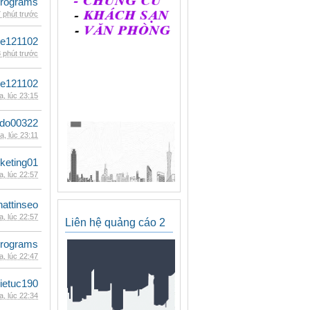
rograms
 phút trước
le121102
 phút trước
le121102
, lúc 23:15
ldo00322
, lúc 23:11
keting01
, lúc 22:57
hattinseo
, lúc 22:57
Liên hệ quảng cáo 2
rograms
, lúc 22:47
ietuc190
, lúc 22:34