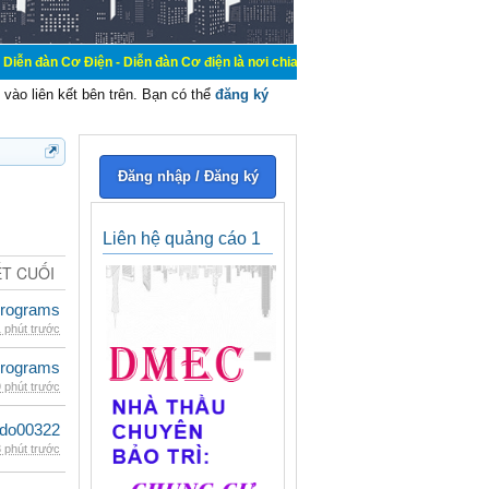
ện - Diễn đàn Cơ điện là nơi chia sẽ kiến thức kinh nghiệm trong lãnh vực cơ đ
vào liên kết bên trên. Bạn có thể
đăng ký
Đăng nhập / Đăng ký
Liên hệ quảng cáo 1
ẾT CUỐI
rograms
 phút trước
rograms
 phút trước
ldo00322
 phút trước