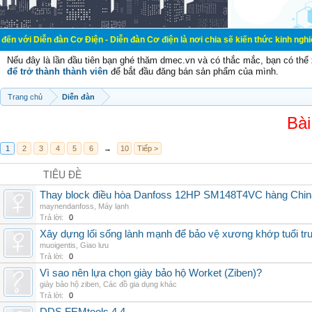
đàn Cơ Điện - Diễn đàn Cơ điện là nơi chia sẽ kiến thức kinh nghiệm trong lãnh
Nếu đây là lần đầu tiên bạn ghé thăm dmec.vn và có thắc mắc, bạn có th
để trở thành thành viên
để bắt đầu đăng bán sản phẩm của mình.
Trang chủ
Diễn đàn
Bài
1
2
3
4
5
6
→
10
Tiếp >
TIÊU ĐỀ
Thay block điều hòa Danfoss 12HP SM148T4VC hàng China,
maynendanfoss
,
Máy lạnh
Trả lời:
0
Xây dựng lối sống lành mạnh để bảo vệ xương khớp tuổi tru
muoigentis
,
Giao lưu
Trả lời:
0
Vì sao nên lựa chọn giày bảo hộ Worket (Ziben)?
giày bảo hộ ziben
,
Các đồ gia dụng khác
Trả lời:
0