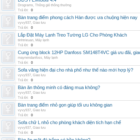
DDS FEMtools 4.4
Drograms
,
Thông gió thông thường
Trả lời:
0
Bàn trang điểm phong cách Hàn được ưa chuộng hiện nay
vyvy937
,
Giao lưu
Trả lời:
0
Lắp Đặt Máy Lạnh Treo Tường LG Cho Phòng Khách
tinhtrieuan
,
Máy lạnh
Trả lời:
0
Cung ứng block 12HP Danfoss SM148T4VC giá ưu đãi, giao 
maynendanfoss
,
Máy lạnh
Trả lời:
0
Sofa văng hiện đại cho nhà phố như thế nào mới hợp lý?
vyvy937
,
Giao lưu
Trả lời:
0
Bàn ăn thông minh có đáng mua không?
vyvy937
,
Giao lưu
Trả lời:
0
Bàn trang điểm nhỏ gọn giúp tối ưu không gian
vyvy937
,
Giao lưu
Trả lời:
0
Sofa chữ L nhỏ cho phòng khách diện tích hạn chế
vyvy937
,
Giao lưu
Trả lời:
0