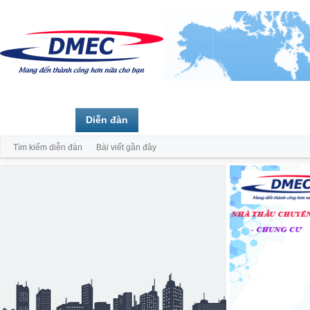
Trang chủ
Diễn đàn
Thành viên
Tìm kiếm diễn đàn
Bài viết gần đây