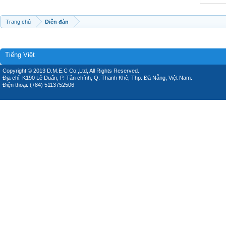
Trang chủ
Diễn đàn
Tiếng Việt
Copyright © 2013 D.M.E.C Co.,Ltd, All Rights Reserved.
Địa chỉ: K190 Lê Duẩn, P. Tân chính, Q. Thanh Khê, Thp. Đà Nẵng, Việt Nam.
Điện thoại: (+84) 5113752506