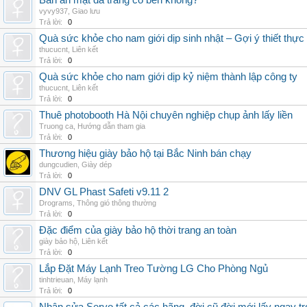
Bàn ăn mặt đá trắng có bền không?
vyvy937
,
Giao lưu
Trả lời:
0
Quà sức khỏe cho nam giới dịp sinh nhật – Gợi ý thiết thực
thucucnt
,
Liên kết
Trả lời:
0
Quà sức khỏe cho nam giới dịp kỷ niệm thành lập công ty
thucucnt
,
Liên kết
Trả lời:
0
Thuê photobooth Hà Nội chuyên nghiệp chụp ảnh lấy liền
Truong ca
,
Hướng dẫn tham gia
Trả lời:
0
Thương hiệu giày bảo hộ tại Bắc Ninh bán chạy
dungcudien
,
Giày dép
Trả lời:
0
DNV GL Phast Safeti v9.11 2
Drograms
,
Thông gió thông thường
Trả lời:
0
Đặc điểm của giày bảo hộ thời trang an toàn
giày bảo hộ
,
Liên kết
Trả lời:
0
Lắp Đặt Máy Lạnh Treo Tường LG Cho Phòng Ngủ
tinhtrieuan
,
Máy lạnh
Trả lời:
0