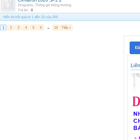
Cimatron 2026 SP2 2
Drograms
,
Thông gió thông thường
Trả lời:
0
Hiển thị kết quả từ 1 đến 20 của 200
1
2
3
4
5
6
→
10
Tiếp >
Đă
Liê