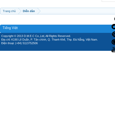
Trang chủ
Diễn đàn
Tiếng Việt
Copyright © 2013 D.M.E.C Co.,Ltd, All Rights Reserved.
Địa chỉ: K190 Lê Duẩn, P. Tân chính, Q. Thanh Khê, Thp. Đà Nẵng, Việt Nam.
Điện thoại: (+84) 5113752506