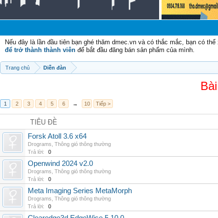
Nếu đây là lần đầu tiên bạn ghé thăm dmec.vn và có thắc mắc, bạn có th
để trở thành thành viên
để bắt đầu đăng bán sản phẩm của mình.
Trang chủ
Diễn đàn
Bài
1
2
3
4
5
6
→
10
Tiếp >
TIÊU ĐỀ
Forsk Atoll 3.6 x64
Drograms
,
Thông gió thông thường
Trả lời:
0
Openwind 2024 v2.0
Drograms
,
Thông gió thông thường
Trả lời:
0
Meta Imaging Series MetaMorph
Drograms
,
Thông gió thông thường
Trả lời:
0