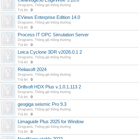
Clearedge3d EdgeWise 5.10.0
Drograms
,
Thông gió thông thường
Trả lời:
0
EViews Enterprise Edition 14.0
Drograms
,
Thông gió thông thường
Trả lời:
0
Process IT OPC Simulation Server
Drograms
,
Thông gió thông thường
Trả lời:
0
Leica Cyclone 3DR v2026.0.1 2
Drograms
,
Thông gió thông thường
Trả lời:
0
Reliasoft 2024
Drograms
,
Thông gió thông thường
Trả lời:
0
Drillsoft HDX Plus v.1.0.1.113 2
Drograms
,
Thông gió thông thường
Trả lời:
0
geogiga seismic Pro 9.3
Drograms
,
Thông gió thông thường
Trả lời:
0
Limaguide Plus 2025 for Window
Drograms
,
Thông gió thông thường
Trả lời:
0