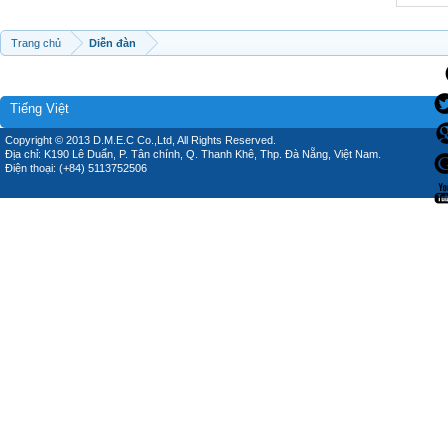
Trang chủ
Diễn đàn
Tiếng Việt
Copyright © 2013 D.M.E.C Co.,Ltd, All Rights Reserved.
Địa chỉ: K190 Lê Duẩn, P. Tân chính, Q. Thanh Khê, Thp. Đà Nẵng, Việt Nam.
Điện thoại: (+84) 5113752506