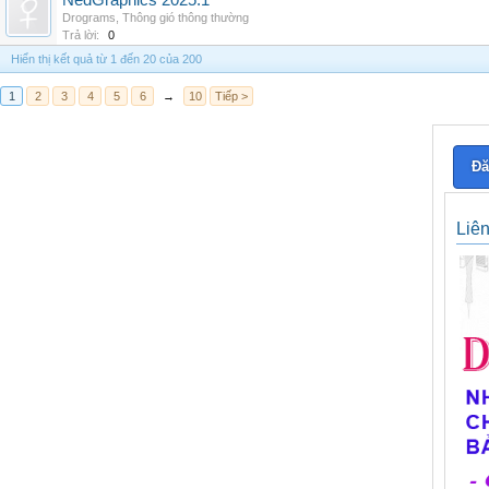
NedGraphics 2025.1
Drograms
,
Thông gió thông thường
Trả lời:
0
Hiển thị kết quả từ 1 đến 20 của 200
1
2
3
4
5
6
→
10
Tiếp >
Đă
Liê