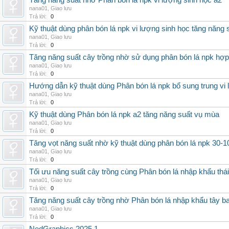
Tăng năng suất nhờ Phân bón lá npk vi lượng sinh học a2
nana01
,
Giao lưu
Trả lời:
0
Kỹ thuật dùng phân bón lá npk vi lượng sinh học tăng năng 
nana01
,
Giao lưu
Trả lời:
0
Tăng năng suất cây trồng nhờ sử dụng phân bón lá npk hợp 
nana01
,
Giao lưu
Trả lời:
0
Hướng dẫn kỹ thuật dùng Phân bón lá npk bổ sung trung vi
nana01
,
Giao lưu
Trả lời:
0
Kỹ thuật dùng Phân bón lá npk a2 tăng năng suất vụ mùa
nana01
,
Giao lưu
Trả lời:
0
Tăng vọt năng suất nhờ kỹ thuật dùng phân bón lá npk 30-1
nana01
,
Giao lưu
Trả lời:
0
Tối ưu năng suất cây trồng cùng Phân bón lá nhập khẩu thái
nana01
,
Giao lưu
Trả lời:
0
Tăng năng suất cây trồng nhờ Phân bón lá nhập khẩu tây b
nana01
,
Giao lưu
Trả lời:
0