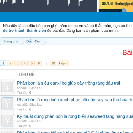
Chào
Nếu đây là lần đầu tiên bạn ghé thăm dmec.vn và có thắc mắc, bạn có th
để trở thành thành viên
để bắt đầu đăng bán sản phẩm của mình.
Trang chủ
Diễn đàn
Bài
1
2
3
4
5
6
→
10
Tiếp >
TIÊU ĐỀ
Phân bón lá siêu canxi bo giúp cây trồng tăng đậu trái
nana01
,
Giao lưu
Trả lời:
0
Phân bón lá rong biển xanh phục hồi cây suy sau thu hoạch
nana01
,
Giao lưu
Trả lời:
0
Kỹ thuật dùng phân bón lá rong biển seaweed tăng năng suấ
nana01
,
Giao lưu
Trả lời:
0