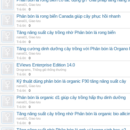
Phân bón lá rong biển có tác dụng gì? Giải pháp tăng năng 
nana01
,
Giao lưu
Trả lời:
0
Phân bón lá rong biển Canada giúp cây phục hồi nhanh
nana01
,
Giao lưu
Trả lời:
0
Tăng năng suất cây trồng nhờ Phân bón lá rong biển
nana01
,
Giao lưu
Trả lời:
0
Tăng cường dinh dưỡng cây trồng với Phân bón lá Organo 
nana01
,
Giao lưu
Trả lời:
0
EViews Enterprise Edition 14.0
Drograms
,
Thông gió thông thường
Trả lời:
0
Kỹ thuật dùng phân bón lá organic F90 tăng năng suất cây
nana01
,
Giao lưu
Trả lời:
0
Phân bón lá organic d1 giúp cây trồng hấp thụ dinh dưỡng
nana01
,
Giao lưu
Trả lời:
0
Tăng năng suất cây trồng nhờ Phân bón lá organic bio allici
nana01
,
Giao lưu
Trả lời:
0