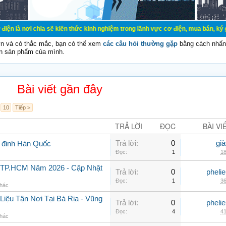
 chia sẽ kiến thức kinh nghiệm trong lãnh vực cơ điện, mua bán, ký gửi, cho th
vn và có thắc mắc, bạn có thể xem
các câu hỏi thường gặp
bằng cách nhấn 
n sản phẩm của mình.
Bài viết gần đây
10
Tiếp >
TRẢ LỜI
ĐỌC
BÀI VI
Trả lời:
0
gi
g đinh Hàn Quốc
Đọc:
1
18
i TP.HCM Năm 2026 - Cập Nhật
Trả lời:
0
pheli
Đọc:
1
36
khác
iệu Tận Nơi Tại Bà Rịa - Vũng
Trả lời:
0
pheli
Đọc:
4
41
khác