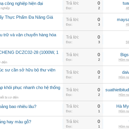
Trả lời:
0
tua
hạ công nghiệp hiện đại
 nghiệp
Đọc:
2
48
Sấy Thực Phẩm Đa Năng Giá
Trả lời:
0
maysa
Đọc:
3
49
lưu trữ và vận chuyển hàng hóa
Trả lời:
0
Đọc:
3
59
GCHENG DCZC02-28 (1000W, 1
Trả lời:
0
Big
Đọc:
2
Hôm na
ơ điện
rúc sư cần sở hữu bộ thư viện
Trả lời:
0
dai
Đọc:
2
Hôm na
áp khôi phục nhanh cho hệ thống
Trả lời:
0
suathietbit
Đọc:
2
Hôm na
iết bị cơ điện
Trả lời:
0
Hà My
ảng bao nhiêu lâu?
Đọc:
1
Hôm na
Trả lời:
0
rắng hay màu gỗ?
Đọc:
1
Hôm na