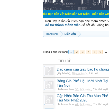
Chào mừng các bạn đến với Diễn đàn Cơ Điện - Diễn đàn Cơ điện là nơi
Nếu đây là lần đầu tiên bạn ghé thăm dmec.
để trở thành thành viên
để bắt đầu đăng bá
Trang chủ
Diễn đàn
Trang 1 của 10 trang
1
2
3
4
5
6
→
TIÊU ĐỀ
Đặc điểm của giày bảo hộ chốn
giày bảo hộ
,
18 phút trước
,
Liên kết
Bảng Giá Phế Liệu Mới Nhất Tạ
Tận Nơi
phelieusonbau
,
36 phút trước
,
Các thể loại 
Cập Nhật Báo Giá Thu Mua Phế L
Tàu Mới Nhất 2026
phelieusonbau
,
41 phút trước
,
Các thể loại 