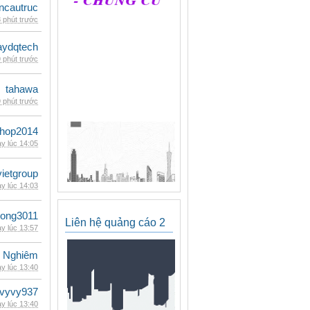
ncautruc
 phút trước
ydqtech
 phút trước
tahawa
 phút trước
shop2014
y lúc 14:05
vietgroup
y lúc 14:03
udong3011
Liên hệ quảng cáo 2
y lúc 13:57
 Nghiêm
y lúc 13:40
vyvy937
y lúc 13:40