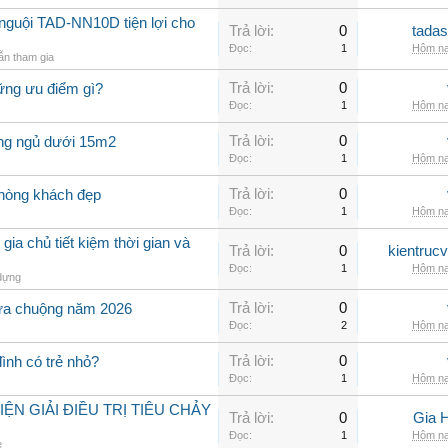
nguội TAD-NN10D tiện lợi cho
Trả lời:
0
tadas
Đọc:
1
Hôm na
n tham gia
Trả lời:
0
ững ưu điểm gì?
Đọc:
1
Hôm na
Trả lời:
0
òng ngủ dưới 15m2
Đọc:
1
Hôm na
Trả lời:
0
phòng khách đẹp
Đọc:
1
Hôm na
 gia chủ tiết kiệm thời gian và
Trả lời:
0
kientruc
Đọc:
1
Hôm na
dựng
Trả lời:
0
ưa chuộng năm 2026
Đọc:
2
Hôm na
Trả lời:
0
đình có trẻ nhỏ?
Đọc:
1
Hôm na
N GIẢI ĐIỀU TRỊ TIÊU CHẢY
Trả lời:
0
Gia 
Đọc:
1
Hôm na
e