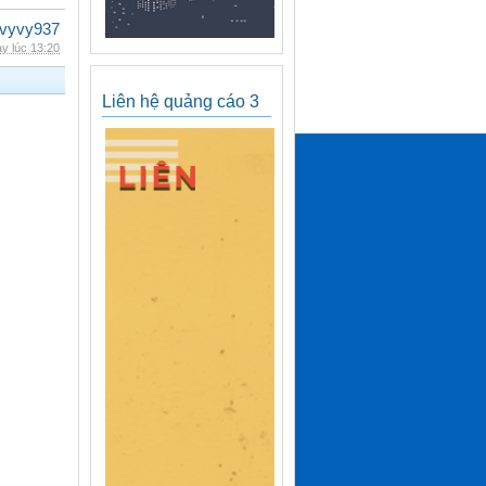
vyvy937
y lúc 13:20
Liên hệ quảng cáo 3