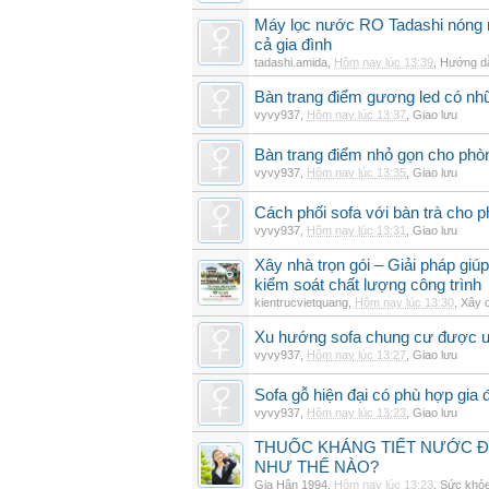
Máy lọc nước RO Tadashi nóng 
cả gia đình
tadashi.amida
,
Hôm nay lúc 13:39
,
Hướng dẫ
Bàn trang điểm gương led có nh
vyvy937
,
Hôm nay lúc 13:37
,
Giao lưu
Bàn trang điểm nhỏ gọn cho ph
vyvy937
,
Hôm nay lúc 13:35
,
Giao lưu
Cách phối sofa với bàn trà cho 
vyvy937
,
Hôm nay lúc 13:31
,
Giao lưu
Xây nhà trọn gói – Giải pháp giúp
kiểm soát chất lượng công trình
kientrucvietquang
,
Hôm nay lúc 13:30
,
Xây 
Xu hướng sofa chung cư được 
vyvy937
,
Hôm nay lúc 13:27
,
Giao lưu
Sofa gỗ hiện đại có phù hợp gia 
vyvy937
,
Hôm nay lúc 13:23
,
Giao lưu
THUỐC KHÁNG TIẾT NƯỚC ĐIỆ
NHƯ THẾ NÀO?
Gia Hân 1994
,
Hôm nay lúc 13:23
,
Sức khỏ