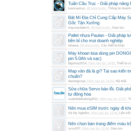
Tuấn Cầu Trục - Giải pháp nâng 
tuancautruc
,
48 phút trước
,
Thông tin doanh
Bật Mí Địa Chỉ Cung Cấp Máy 
Gốc Tận Xưởng
maysaydqtech
,
49 phút trước
,
Giao lưu
Pallet nhựa Paulan - Giải pháp 
bền bỉ cho mọi doanh nghiệp
tahawa
,
59 phút trước
,
Các thiết bị khác
Máy khoan búa dùng pin DON
pin 5.0Ah và sạc)
Bigshop2014
,
Hôm nay lúc 14:05
,
Thiết bị c
Map vân đá là gì? Tại sao kiến t
chuẩn?
daivietgroup
,
Hôm nay lúc 14:03
,
Nội thất
Sửa chữa Servo báo lỗi, Giải ph
tự động hóa
suathietbitudong3011
,
Hôm nay lúc 13:57
,
Th
Nên mua eSIM trước ngày đi kho
Hà My Nghiêm
,
Hôm nay lúc 13:40
,
Liên kết
Nên chọn bàn trang điểm màu t
vyvy937
,
Hôm nay lúc 13:40
,
Giao lưu