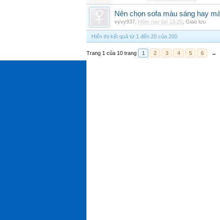
Nên chọn sofa màu sáng hay mà
vyvy937
,
Hôm nay lúc 13:20
,
Giao lưu
Hiển thị kết quả từ 1 đến 20 của 200
Trang 1 của 10 trang
1
2
3
4
5
6
→