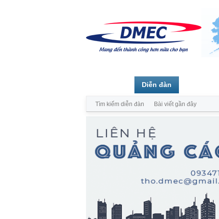
Trang chủ
Diễn đàn
Thành vi
Tìm kiếm diễn đàn
Bài viết gần đây