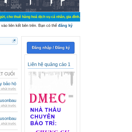
uê hàng hoá dịch vụ cá nhân, gia đình. Mua bán, ký gửi, cho thuê thiết bị hệ 
vào liên kết bên trên. Bạn có thể
đăng ký
Đăng nhập / Đăng ký
Liên hệ quảng cáo 1
ẾT CUỐI
ày bảo hộ
 phút trước
eusonbau
 phút trước
eusonbau
 phút trước