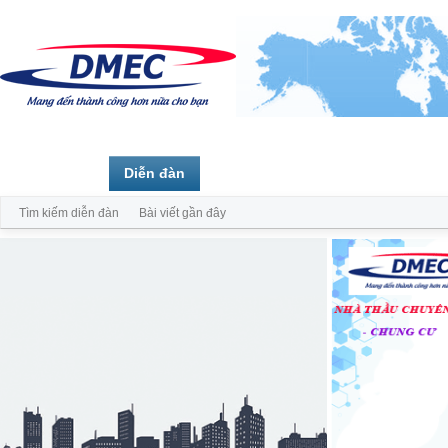
Trang chủ
Diễn đàn
Thành viên
Tìm kiếm diễn đàn
Bài viết gần đây