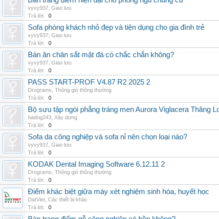
Bàn trang điểm hiện đại cho phòng ngủ chung cư
vyvy937
,
Giao lưu
Trả lời:
0
Sofa phòng khách nhỏ đẹp và tiện dụng cho gia đình trẻ
vyvy937
,
Giao lưu
Trả lời:
0
Bàn ăn chân sắt mặt đá có chắc chắn không?
vyvy937
,
Giao lưu
Trả lời:
0
PASS START-PROF V4.87 R2 2025 2
Drograms
,
Thông gió thông thường
Trả lời:
0
Bộ sưu tập ngói phẳng tráng men Aurora Viglacera Thăng L
hadng243
,
Xây dựng
Trả lời:
0
Sofa da công nghiệp và sofa nỉ nên chọn loại nào?
vyvy937
,
Giao lưu
Trả lời:
0
KODAK Dental Imaging Software 6.12.11 2
Drograms
,
Thông gió thông thường
Trả lời:
0
Điểm khác biệt giữa máy xét nghiệm sinh hóa, huyết học
DatViet
,
Các thiết bị khác
Trả lời:
0