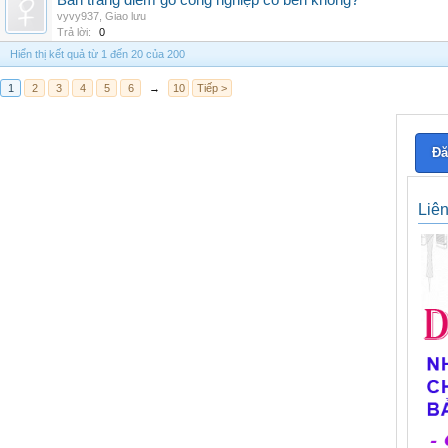
Bàn trang điểm gỗ công nghiệp có bền không?
vyvy937
,
Giao lưu
Trả lời:
0
Hiển thị kết quả từ 1 đến 20 của 200
1
2
3
4
5
6
→
10
Tiếp >
Đă
Liê