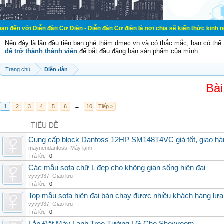
ễn đàn Cơ Điện - Diễn đàn Cơ điện là nơi chia sẽ kiến thức kinh nghiệm trong l
Nếu đây là lần đầu tiên bạn ghé thăm dmec.vn và có thắc mắc, bạn có th
để trở thành thành viên
để bắt đầu đăng bán sản phẩm của mình.
Trang chủ
Diễn đàn
Bài
1
2
3
4
5
6
→
10
Tiếp >
TIÊU ĐỀ
Cung cấp block Danfoss 12HP SM148T4VC giá tốt, giao hàng
maynendanfoss
,
Máy lạnh
Trả lời:
0
Các mẫu sofa chữ L đẹp cho không gian sống hiện đại
vyvy937
,
Giao lưu
Trả lời:
0
Top mẫu sofa hiện đại bán chạy được nhiều khách hàng lự
vyvy937
,
Giao lưu
Trả lời:
0