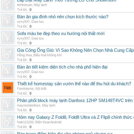
Lắp Đặt Máy Lạnh Treo Tường LG Cho Showroom
tinhtrieuan
,
Máy lạnh
Trả lời:
0
Bàn ăn gia đình nhỏ nên chọn kích thước nào?
vyvy937
,
Giao lưu
Trả lời:
0
Sofa màu be đẹp theo xu hướng nội thất mới
vyvy937
,
Giao lưu
Trả lời:
0
Gia Công Ống Gió: Vì Sao Không Nên Chọn Nhà Cung Cấp
Hồng Hoa
,
Điều hoà không khí
Trả lời:
0
Bàn ăn tiết kiệm diện tích cho nhà phố hiện đại
vyvy937
,
Giao lưu
Trả lời:
0
Thiết kế homestay sân vườn thế nào để thu hút du khách?
FamInterior
,
Nội thất
Trả lời:
0
Phân phối block máy lạnh Danfoss 12HP SM148T4VC trên t
maynendanfoss
,
Máy lạnh
Trả lời:
0
Hôm nay Galaxy Z Fold8, Fold8 Ultra và Z Flip8 chính thức
hale121102
,
Điện thoại Android
Trả lời:
0