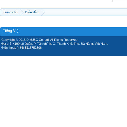
Trang chủ
Diễn đàn
Tiếng Việt
Copyright © 2013 D.M.E.C Co.,Ltd, All Rights Reserved.
Địa chỉ: K190 Lê Duẩn, P. Tân chính, Q. Thanh Khê, Thp. Đà Nẵng, Việt Nam.
Điện thoại: (+84) 5113752506