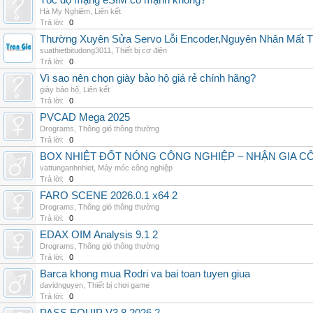
Tốc độ mạng eSIM có mạnh không?
Hà My Nghiêm
,
Liên kết
Trả lời:
0
Thường Xuyên Sửa Servo Lỗi Encoder,Nguyên Nhân Mất T
suathietbitudong3011
,
Thiết bị cơ điện
Trả lời:
0
Vì sao nên chọn giày bảo hộ giá rẻ chính hãng?
giày bảo hộ
,
Liên kết
Trả lời:
0
PVCAD Mega 2025
Drograms
,
Thông gió thông thường
Trả lời:
0
BOX NHIỆT ĐỐT NÓNG CÔNG NGHIỆP – NHẬN GIA C
vattunganhnhiet
,
Máy móc công nghiệp
Trả lời:
0
FARO SCENE 2026.0.1 x64 2
Drograms
,
Thông gió thông thường
Trả lời:
0
EDAX OIM Analysis 9.1 2
Drograms
,
Thông gió thông thường
Trả lời:
0
Barca khong mua Rodri va bai toan tuyen giua
davidnguyen
,
Thiết bị chơi game
Trả lời:
0