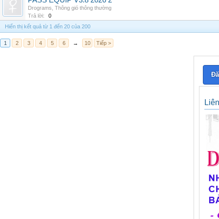
PASS EQUIP V3.8 2026 2
Drograms
,
Thông gió thông thường
Trả lời:
0
Hiển thị kết quả từ 1 đến 20 của 200
1
2
3
4
5
6
→
10
Tiếp >
Đă
Liê