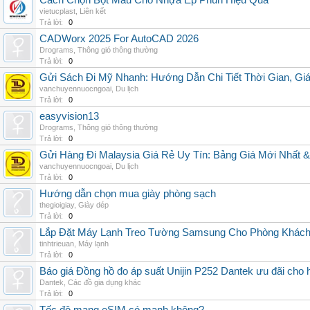
Cách Chọn Bột Màu Cho Nhựa Ép Phun Hiệu Quả
vietucplast
,
Liên kết
Trả lời:
0
CADWorx 2025 For AutoCAD 2026
Drograms
,
Thông gió thông thường
Trả lời:
0
Gửi Sách Đi Mỹ Nhanh: Hướng Dẫn Chi Tiết Thời Gian, G
vanchuyennuocngoai
,
Du lịch
Trả lời:
0
easyvision13
Drograms
,
Thông gió thông thường
Trả lời:
0
Gửi Hàng Đi Malaysia Giá Rẻ Uy Tín: Bảng Giá Mới Nhất 
vanchuyennuocngoai
,
Du lịch
Trả lời:
0
Hướng dẫn chọn mua giày phòng sạch
thegioigiay
,
Giày dép
Trả lời:
0
Lắp Đặt Máy Lạnh Treo Tường Samsung Cho Phòng Khác
tinhtrieuan
,
Máy lạnh
Trả lời:
0
Báo giá Đồng hồ đo áp suất Unijin P252 Dantek ưu đãi cho h
Dantek
,
Các đồ gia dụng khác
Trả lời:
0