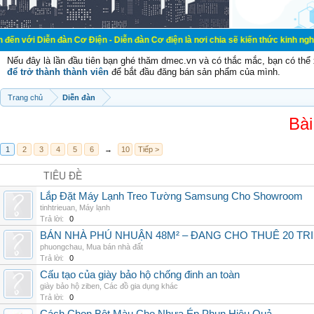
đàn Cơ Điện - Diễn đàn Cơ điện là nơi chia sẽ kiến thức kinh nghiệm trong lãn
Nếu đây là lần đầu tiên bạn ghé thăm dmec.vn và có thắc mắc, bạn có th
để trở thành thành viên
để bắt đầu đăng bán sản phẩm của mình.
Trang chủ
Diễn đàn
Bài
1
2
3
4
5
6
→
10
Tiếp >
TIÊU ĐỀ
Lắp Đặt Máy Lạnh Treo Tường Samsung Cho Showroom
tinhtrieuan
,
Máy lạnh
Trả lời:
0
BÁN NHÀ PHÚ NHUẬN 48M² – ĐANG CHO THUÊ 20 TRIỆ
phuongchau
,
Mua bán nhà đất
Trả lời:
0
Cấu tạo của giày bảo hộ chống đinh an toàn
giày bảo hộ ziben
,
Các đồ gia dụng khác
Trả lời:
0