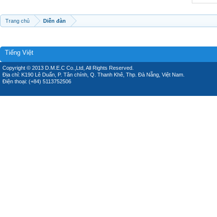
Trang chủ
Diễn đàn
Tiếng Việt
Copyright © 2013 D.M.E.C Co.,Ltd, All Rights Reserved.
Địa chỉ: K190 Lê Duẩn, P. Tân chính, Q. Thanh Khê, Thp. Đà Nẵng, Việt Nam.
Điện thoại: (+84) 5113752506