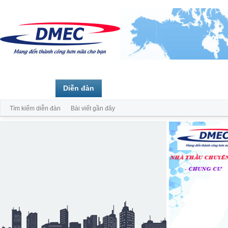
Trang chủ
Diễn đàn
Thành viên
Tìm kiếm diễn đàn
Bài viết gần đây