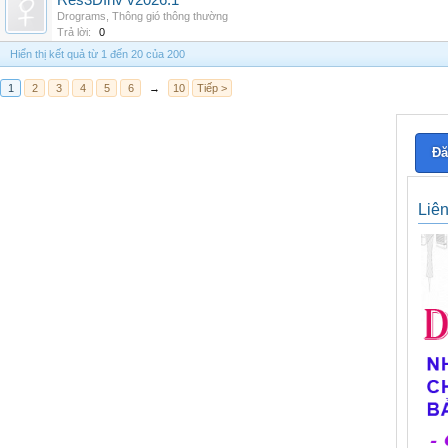
Res3DInv v2026.1
Drograms
,
Thông gió thông thường
Trả lời:
0
Hiển thị kết quả từ 1 đến 20 của 200
1
2
3
4
5
6
→
10
Tiếp >
Đă
Liê