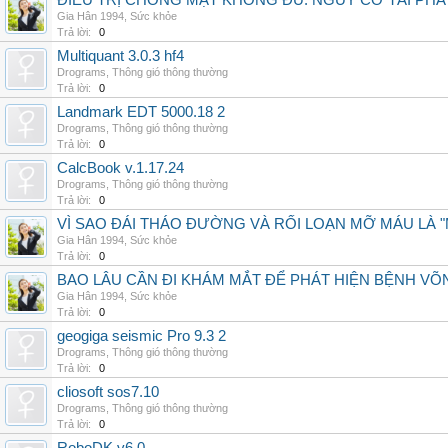
ĐIỀU TRỊ CHÓNG MẶT KHÔNG ĐỦ: NGUY CƠ TÁI PH
Gia Hân 1994
,
Sức khỏe
Trả lời:
0
Multiquant 3.0.3 hf4
Drograms
,
Thông gió thông thường
Trả lời:
0
Landmark EDT 5000.18 2
Drograms
,
Thông gió thông thường
Trả lời:
0
CalcBook v.1.17.24
Drograms
,
Thông gió thông thường
Trả lời:
0
VÌ SAO ĐÁI THÁO ĐƯỜNG VÀ RỐI LOẠN MỠ MÁU LÀ 
Gia Hân 1994
,
Sức khỏe
Trả lời:
0
BAO LÂU CẦN ĐI KHÁM MẮT ĐỂ PHÁT HIỆN BỆNH V
Gia Hân 1994
,
Sức khỏe
Trả lời:
0
geogiga seismic Pro 9.3 2
Drograms
,
Thông gió thông thường
Trả lời:
0
cliosoft sos7.10
Drograms
,
Thông gió thông thường
Trả lời:
0