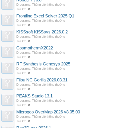
RoboDK v6.0
Drograms
,
Thông gió thông thường
Trả lời:
0
Frontline Excel Solver 2025 Q1
Drograms
,
Thông gió thông thường
Trả lời:
0
KISSsoft KISSsys 2026.0 2
Drograms
,
Thông gió thông thường
Trả lời:
0
CosmothermX2022
Drograms
,
Thông gió thông thường
Trả lời:
0
RF Synthesis Genesys 2025
Drograms
,
Thông gió thông thường
Trả lời:
0
Filou NC Gorilla 2026.03.31
Drograms
,
Thông gió thông thường
Trả lời:
0
PEAKS Studio 13.1
Drograms
,
Thông gió thông thường
Trả lời:
0
Microgeo OverMap 2026 v8.05.00
Drograms
,
Thông gió thông thường
Trả lời:
0