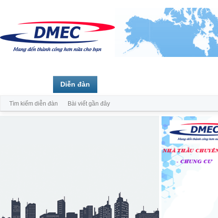
Trang chủ
Diễn đàn
Thành viên
Tìm kiếm diễn đàn
Bài viết gần đây