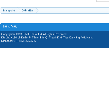
Trang chủ
Diễn đàn
Tiếng Việt
Copyright © 2013 D.M.E.C Co.,Ltd, All Rights Reserved.
Địa chỉ: K190 Lê Duẩn, P. Tân chính, Q. Thanh Khê, Thp. Đà Nẵng, Việt Nam.
Điện thoại: (+84) 5113752506