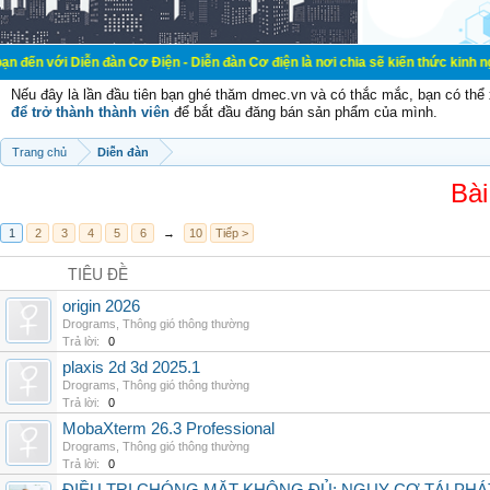
ễn đàn Cơ Điện - Diễn đàn Cơ điện là nơi chia sẽ kiến thức kinh nghiệm trong l
Nếu đây là lần đầu tiên bạn ghé thăm dmec.vn và có thắc mắc, bạn có th
để trở thành thành viên
để bắt đầu đăng bán sản phẩm của mình.
Trang chủ
Diễn đàn
Bài
1
2
3
4
5
6
→
10
Tiếp >
TIÊU ĐỀ
origin 2026
Drograms
,
Thông gió thông thường
Trả lời:
0
plaxis 2d 3d 2025.1
Drograms
,
Thông gió thông thường
Trả lời:
0
MobaXterm 26.3 Professional
Drograms
,
Thông gió thông thường
Trả lời:
0