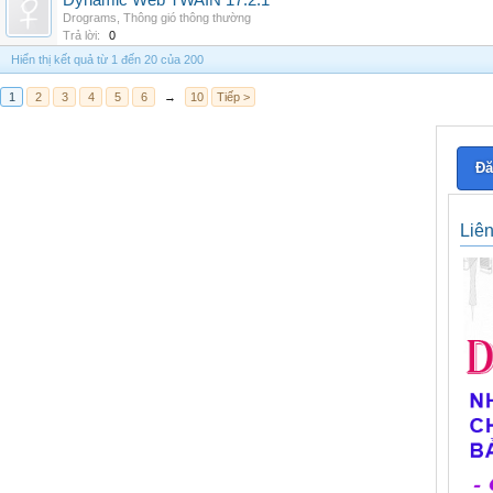
Dynamic Web TWAIN 17.2.1
Drograms
,
Thông gió thông thường
Trả lời:
0
Hiển thị kết quả từ 1 đến 20 của 200
1
2
3
4
5
6
→
10
Tiếp >
Đă
Liê