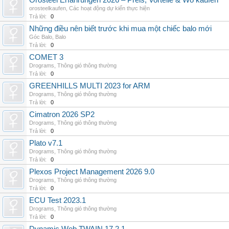
Orosteel Erfahrungen 2026 – Preis, Vorteile & Wo kaufen
orosteelkaufen
,
Các hoạt động dự kiến thực hiện
Trả lời:
0
Những điều nên biết trước khi mua một chiếc balo mới
Góc Balo
,
Balo
Trả lời:
0
COMET 3
Drograms
,
Thông gió thông thường
Trả lời:
0
GREENHILLS MULTI 2023 for ARM
Drograms
,
Thông gió thông thường
Trả lời:
0
Cimatron 2026 SP2
Drograms
,
Thông gió thông thường
Trả lời:
0
Plato v7.1
Drograms
,
Thông gió thông thường
Trả lời:
0
Plexos Project Management 2026 9.0
Drograms
,
Thông gió thông thường
Trả lời:
0
ECU Test 2023.1
Drograms
,
Thông gió thông thường
Trả lời:
0