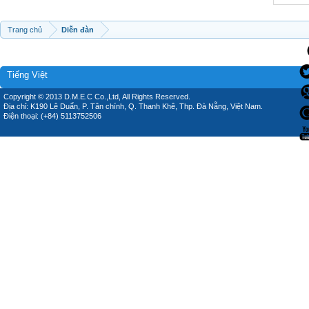
Trang chủ
Diễn đàn
Tiếng Việt
Copyright © 2013 D.M.E.C Co.,Ltd, All Rights Reserved.
Địa chỉ: K190 Lê Duẩn, P. Tân chính, Q. Thanh Khê, Thp. Đà Nẵng, Việt Nam.
Điện thoại: (+84) 5113752506