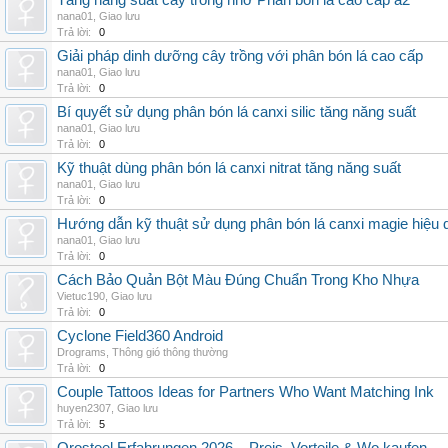
Tăng năng suất cây trồng nhờ Phân bón lá cao cấp a2
nana01
,
Giao lưu
Trả lời:
0
Giải pháp dinh dưỡng cây trồng với phân bón lá cao cấp
nana01
,
Giao lưu
Trả lời:
0
Bí quyết sử dụng phân bón lá canxi silic tăng năng suất
nana01
,
Giao lưu
Trả lời:
0
Kỹ thuật dùng phân bón lá canxi nitrat tăng năng suất
nana01
,
Giao lưu
Trả lời:
0
Hướng dẫn kỹ thuật sử dụng phân bón lá canxi magie hiệu 
nana01
,
Giao lưu
Trả lời:
0
Cách Bảo Quản Bột Màu Đúng Chuẩn Trong Kho Nhựa
Vietuc190
,
Giao lưu
Trả lời:
0
Cyclone Field360 Android
Drograms
,
Thông gió thông thường
Trả lời:
0
Couple Tattoos Ideas for Partners Who Want Matching Ink
huyen2307
,
Giao lưu
Trả lời:
5