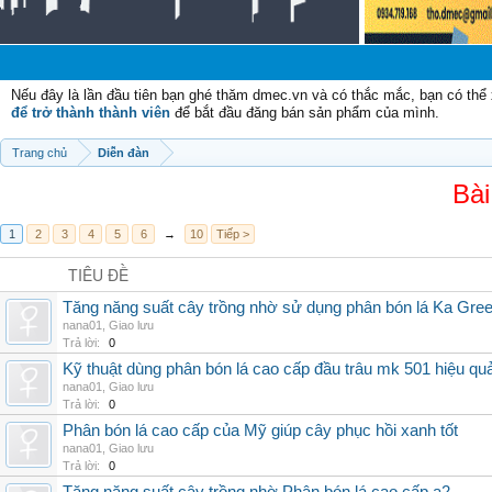
Nếu đây là lần đầu tiên bạn ghé thăm dmec.vn và có thắc mắc, bạn có th
để trở thành thành viên
để bắt đầu đăng bán sản phẩm của mình.
Trang chủ
Diễn đàn
Bài
1
2
3
4
5
6
→
10
Tiếp >
TIÊU ĐỀ
Tăng năng suất cây trồng nhờ sử dụng phân bón lá Ka Gre
nana01
,
Giao lưu
Trả lời:
0
Kỹ thuật dùng phân bón lá cao cấp đầu trâu mk 501 hiệu qu
nana01
,
Giao lưu
Trả lời:
0
Phân bón lá cao cấp của Mỹ giúp cây phục hồi xanh tốt
nana01
,
Giao lưu
Trả lời:
0