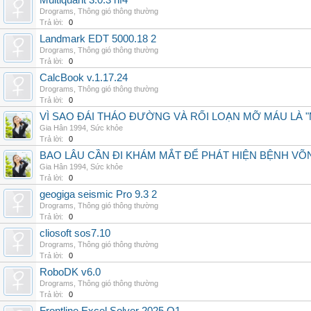
Multiquant 3.0.3 hf4
Drograms
,
Thông gió thông thường
Trả lời:
0
Landmark EDT 5000.18 2
Drograms
,
Thông gió thông thường
Trả lời:
0
CalcBook v.1.17.24
Drograms
,
Thông gió thông thường
Trả lời:
0
VÌ SAO ĐÁI THÁO ĐƯỜNG VÀ RỐI LOẠN MỠ MÁU LÀ 
Gia Hân 1994
,
Sức khỏe
Trả lời:
0
BAO LÂU CẦN ĐI KHÁM MẮT ĐỂ PHÁT HIỆN BỆNH V
Gia Hân 1994
,
Sức khỏe
Trả lời:
0
geogiga seismic Pro 9.3 2
Drograms
,
Thông gió thông thường
Trả lời:
0
cliosoft sos7.10
Drograms
,
Thông gió thông thường
Trả lời:
0
RoboDK v6.0
Drograms
,
Thông gió thông thường
Trả lời:
0