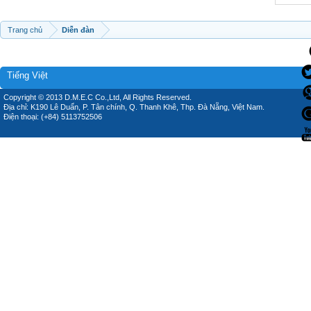
Trang chủ
Diễn đàn
Tiếng Việt
Copyright © 2013 D.M.E.C Co.,Ltd, All Rights Reserved.
Địa chỉ: K190 Lê Duẩn, P. Tân chính, Q. Thanh Khê, Thp. Đà Nẵng, Việt Nam.
Điện thoại: (+84) 5113752506