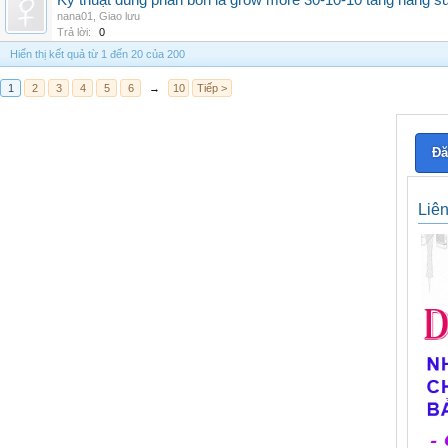
Kỹ thuật dùng phân bón lá grow more 30-10-10 tăng năng s
nana01
,
Giao lưu
Trả lời:
0
Hiển thị kết quả từ 1 đến 20 của 200
1
2
3
4
5
6
→
10
Tiếp >
Đă
Liê