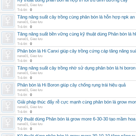
Kỹ thuật dùng phân bón lá hợp trí tối ưu dinh dưỡng cây
nana01
,
Giao lưu
Trả lời:
0
Tăng năng suất cây trồng cùng phân bón lá hỗn hợp npk an
nana01
,
Giao lưu
Trả lời:
0
Tăng năng suất bền vững cùng kỹ thuật dùng Phân bón lá h
nana01
,
Giao lưu
Trả lời:
0
Phân bón lá Hi Canxi giúp cây trồng cứng cáp tăng năng su
nana01
,
Giao lưu
Trả lời:
0
Tăng năng suất cây trồng nhờ sử dụng phân bón lá hi boron
nana01
,
Giao lưu
Trả lời:
0
Phân bón lá Hi Boron giúp cây chống rụng trái hiệu quả
nana01
,
Giao lưu
Trả lời:
0
Giải pháp thúc đẩy rễ cực mạnh cùng phân bón lá grow mo
nana01
,
Giao lưu
Trả lời:
0
Kỹ thuật dùng Phân bón lá grow more 6-30-30 tạo mầm hoa
nana01
,
Giao lưu
Trả lời:
0