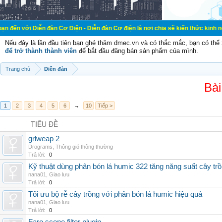
ễn đàn Cơ Điện - Diễn đàn Cơ điện là nơi chia sẽ kiến thức kinh nghiệm trong 
Nếu đây là lần đầu tiên bạn ghé thăm dmec.vn và có thắc mắc, bạn có th
để trở thành thành viên
để bắt đầu đăng bán sản phẩm của mình.
Trang chủ
Diễn đàn
Bài
1
2
3
4
5
6
→
10
Tiếp >
TIÊU ĐỀ
grlweap 2
Drograms
,
Thông gió thông thường
Trả lời:
0
Kỹ thuật dùng phân bón lá humic 322 tăng năng suất cây tr
nana01
,
Giao lưu
Trả lời:
0
Tối ưu bộ rễ cây trồng với phân bón lá humic hiệu quả
nana01
,
Giao lưu
Trả lời:
0