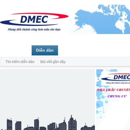
Trang chủ
Diễn đàn
Thành viên
Tìm kiếm diễn đàn
Bài viết gần đây