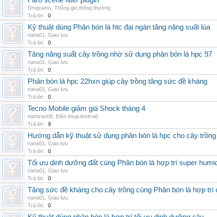
Faro scene filter plugin
Drograms
,
Thông gió thông thường
Trả lời:
0
Kỹ thuật dùng Phân bón lá htc đại ngàn tăng năng suất lúa
nana01
,
Giao lưu
Trả lời:
0
Tăng năng suất cây trồng nhờ sử dụng phân bón lá hpc 97
nana01
,
Giao lưu
Trả lời:
0
Phân bón lá hpc 22hxn giúp cây trồng tăng sức đề kháng
nana01
,
Giao lưu
Trả lời:
0
Tecno Mobile giảm giá Shock tháng 4
namtran08
,
Điện thoại Android
Trả lời:
9
Hướng dẫn kỹ thuật sử dụng phân bón lá hpc cho cây trồng
nana01
,
Giao lưu
Trả lời:
0
Tối ưu dinh dưỡng đất cùng Phân bón lá hợp trí super humi
nana01
,
Giao lưu
Trả lời:
0
Tăng sức đề kháng cho cây trồng cùng Phân bón lá hợp trí 
nana01
,
Giao lưu
Trả lời:
0