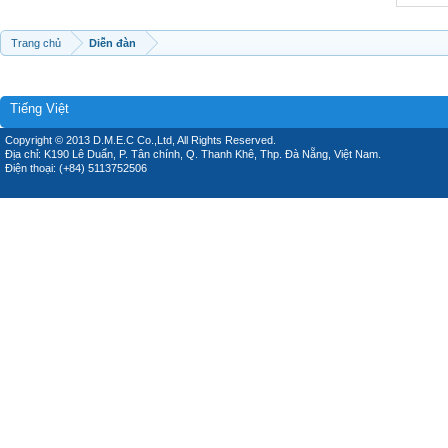
Trang chủ
Diễn đàn
Tiếng Việt
Copyright © 2013 D.M.E.C Co.,Ltd, All Rights Reserved.
Địa chỉ: K190 Lê Duẩn, P. Tân chính, Q. Thanh Khê, Thp. Đà Nẵng, Việt Nam.
Điện thoại: (+84) 5113752506