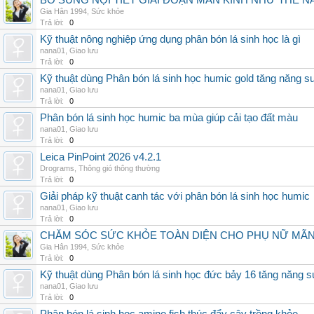
BỔ SUNG NỘI TIẾT GIAI ĐOẠN MÃN KINH NHƯ THẾ 
Gia Hân 1994
,
Sức khỏe
Trả lời:
0
Kỹ thuật nông nghiệp ứng dụng phân bón lá sinh học là gì
nana01
,
Giao lưu
Trả lời:
0
Kỹ thuật dùng Phân bón lá sinh học humic gold tăng năng s
nana01
,
Giao lưu
Trả lời:
0
Phân bón lá sinh học humic ba mùa giúp cải tạo đất màu
nana01
,
Giao lưu
Trả lời:
0
Leica PinPoint 2026 v4.2.1
Drograms
,
Thông gió thông thường
Trả lời:
0
Giải pháp kỹ thuật canh tác với phân bón lá sinh học humic
nana01
,
Giao lưu
Trả lời:
0
CHĂM SÓC SỨC KHỎE TOÀN DIỆN CHO PHỤ NỮ MÃN 
Gia Hân 1994
,
Sức khỏe
Trả lời:
0
Kỹ thuật dùng Phân bón lá sinh học đức bảy 16 tăng năng s
nana01
,
Giao lưu
Trả lời:
0