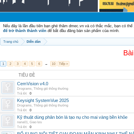
Nếu đây là lần đầu tiên bạn ghé thăm dmec.vn và có thắc mắc, bạn có th
để trở thành thành viên
để bắt đầu đăng bán sản phẩm của mình.
Trang chủ
Diễn đàn
Bài
1
2
3
4
5
6
→
10
Tiếp >
TIÊU ĐỀ
CemVision v4.0
Drograms
,
Thông gió thông thường
Trả lời:
0
Keysight SystemVue 2025
Drograms
,
Thông gió thông thường
Trả lời:
0
Kỹ thuật dùng phân bón lá tạo nụ cho mai vàng bền khỏe
nana01
,
Giao lưu
Trả lời:
0