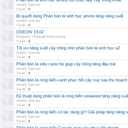
Phân bón lá sinh học amino fish thúc đẩy cây trồng khỏe
nana01
,
Giao lưu
Trả lời:
0
Bí quyết dùng Phân bón lá sinh học amino tăng năng suất
nana01
,
Giao lưu
Trả lời:
0
ODEON 19.02
Drograms
,
Thông gió thông thường
Trả lời:
0
Tối ưu năng suất cây trồng nhờ phân bón lá sinh học a2
nana01
,
Giao lưu
Trả lời:
0
Phân bón lá siêu canxi bo giúp cây trồng tăng đậu trái
nana01
,
Giao lưu
Trả lời:
0
Phân bón lá rong biển xanh phục hồi cây suy sau thu hoạch
nana01
,
Giao lưu
Trả lời:
0
Kỹ thuật dùng phân bón lá rong biển seaweed tăng năng suấ
nana01
,
Giao lưu
Trả lời:
0
Phân bón lá rong biển có tác dụng gì? Giải pháp tăng năng 
nana01
,
Giao lưu
Trả lời:
0