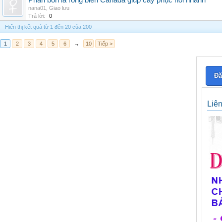
Phân bón lá rong biển Canada giúp cây phục hồi nhanh
nana01
,
Giao lưu
Trả lời:
0
Hiển thị kết quả từ 1 đến 20 của 200
1
2
3
4
5
6
→
10
Tiếp >
Đă
Liê