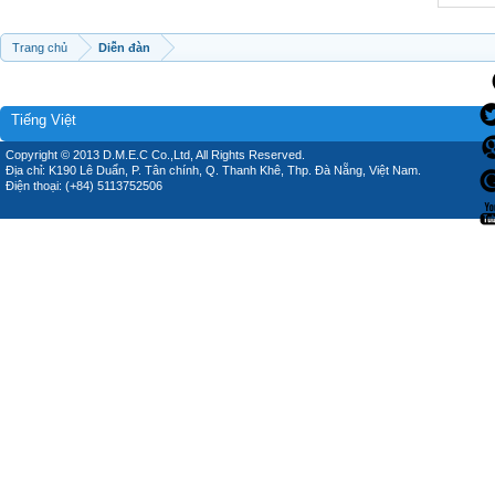
Trang chủ
Diễn đàn
Tiếng Việt
Copyright © 2013 D.M.E.C Co.,Ltd, All Rights Reserved.
Địa chỉ: K190 Lê Duẩn, P. Tân chính, Q. Thanh Khê, Thp. Đà Nẵng, Việt Nam.
Điện thoại: (+84) 5113752506