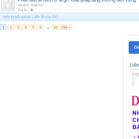
Phân bón lá hữu cơ là gì? Giải pháp tăng trưởng bền vững
nana01
,
Giao lưu
Trả lời:
0
Hiển thị kết quả từ 1 đến 20 của 200
1
2
3
4
5
6
→
10
Tiếp >
Đă
Liê