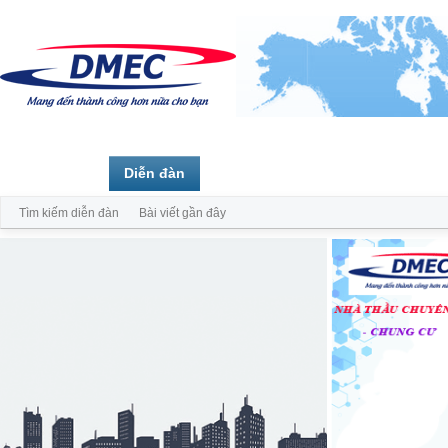
Trang chủ
Diễn đàn
Thành viên
Tìm kiếm diễn đàn
Bài viết gần đây