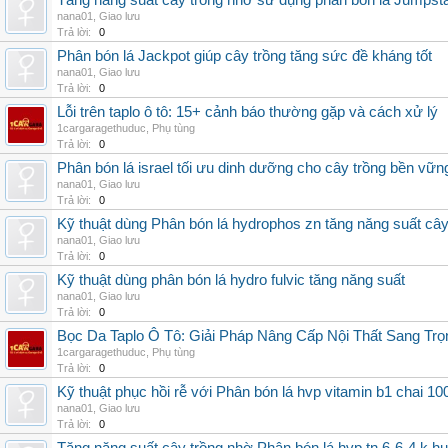
Tăng năng suất cây trồng nhờ sử dụng phân bón lá Jumpsta
nana01
,
Giao lưu
Trả lời:
0
Phân bón lá Jackpot giúp cây trồng tăng sức đề kháng tốt
nana01
,
Giao lưu
Trả lời:
0
Lỗi trên taplo ô tô: 15+ cảnh báo thường gặp và cách xử lý
1cargaragethuduc
,
Phụ tùng
Trả lời:
0
Phân bón lá israel tối ưu dinh dưỡng cho cây trồng bền vữn
nana01
,
Giao lưu
Trả lời:
0
Kỹ thuật dùng Phân bón lá hydrophos zn tăng năng suất câ
nana01
,
Giao lưu
Trả lời:
0
Kỹ thuật dùng phân bón lá hydro fulvic tăng năng suất
nana01
,
Giao lưu
Trả lời:
0
Bọc Da Taplo Ô Tô: Giải Pháp Nâng Cấp Nội Thất Sang Trọ
1cargaragethuduc
,
Phụ tùng
Trả lời:
0
Kỹ thuật phục hồi rễ với Phân bón lá hvp vitamin b1 chai 10
nana01
,
Giao lưu
Trả lời:
0