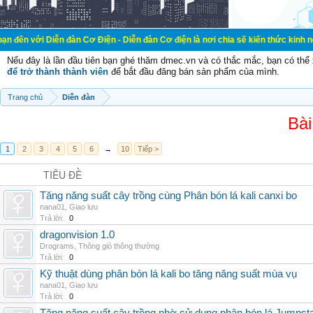
ễn đàn Cơ Điện - Diễn đàn Cơ điện là nơi chia sẽ kiến thức kinh nghiệm trong 
Nếu đây là lần đầu tiên bạn ghé thăm dmec.vn và có thắc mắc, bạn có th
để trở thành thành viên
để bắt đầu đăng bán sản phẩm của mình.
Trang chủ
Diễn đàn
Bài
1
2
3
4
5
6
→
10
Tiếp >
TIÊU ĐỀ
Tăng năng suất cây trồng cùng Phân bón lá kali canxi bo
nana01
,
Giao lưu
Trả lời:
0
dragonvision 1.0
Drograms
,
Thông gió thông thường
Trả lời:
0
Kỹ thuật dùng phân bón lá kali bo tăng năng suất mùa vụ
nana01
,
Giao lưu
Trả lời:
0