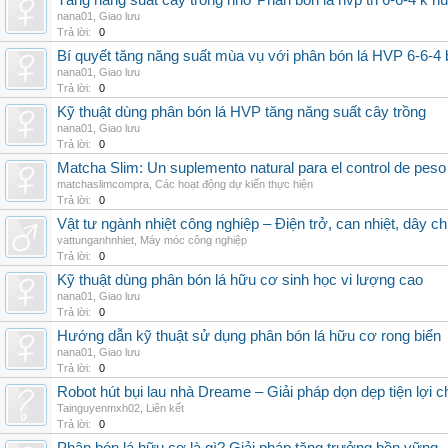
Tăng năng suất cây trồng nhờ Phân bón lá hvp tn 6-6-4 k h
nana01
,
Giao lưu
Trả lời:
0
Bí quyết tăng năng suất mùa vụ với phân bón lá HVP 6-6-4 
nana01
,
Giao lưu
Trả lời:
0
Kỹ thuật dùng phân bón lá HVP tăng năng suất cây trồng
nana01
,
Giao lưu
Trả lời:
0
Matcha Slim: Un suplemento natural para el control de peso
matchaslimcompra
,
Các hoạt động dự kiến thực hiện
Trả lời:
0
Vật tư ngành nhiệt công nghiệp – Điện trở, can nhiệt, dây ch
vattunganhnhiet
,
Máy móc công nghiệp
Trả lời:
0
Kỹ thuật dùng phân bón lá hữu cơ sinh học vi lượng cao
nana01
,
Giao lưu
Trả lời:
0
Hướng dẫn kỹ thuật sử dụng phân bón lá hữu cơ rong biển
nana01
,
Giao lưu
Trả lời:
0
Robot hút bụi lau nhà Dreame – Giải pháp dọn dẹp tiện lợi ch
Tainguyenmxh02
,
Liên kết
Trả lời:
0