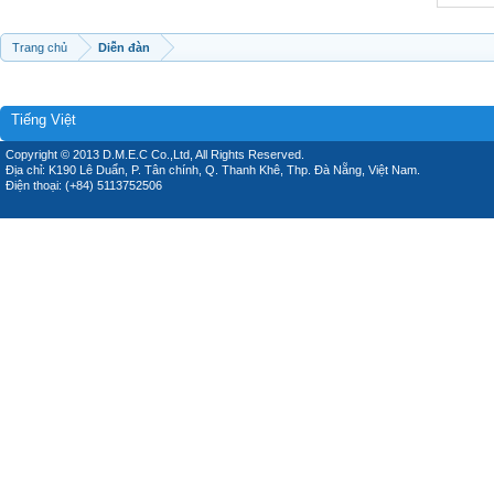
Trang chủ
Diễn đàn
Tiếng Việt
Copyright © 2013 D.M.E.C Co.,Ltd, All Rights Reserved.
Địa chỉ: K190 Lê Duẩn, P. Tân chính, Q. Thanh Khê, Thp. Đà Nẵng, Việt Nam.
Điện thoại: (+84) 5113752506