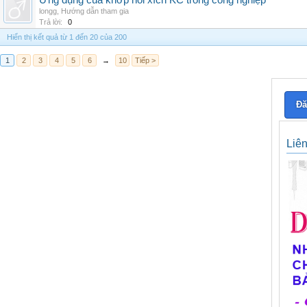
Ứng dụng của khớp nối xích KC trong công nghiệp
longg
,
Hướng dẫn tham gia
Trả lời:
0
Hiển thị kết quả từ 1 đến 20 của 200
1
2
3
4
5
6
→
10
Tiếp >
Đă
Liê