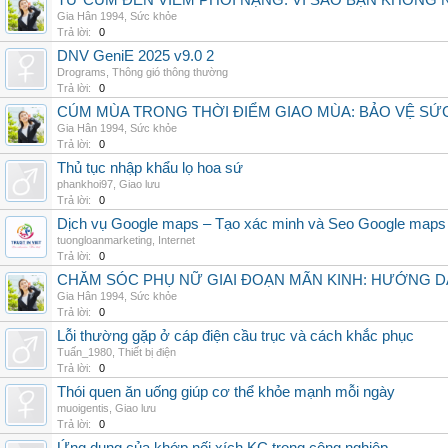
TỪ CÚM ĐẾN VIÊM PHỔI NẶNG: VÌ SAO BẠN KHÔNG
Gia Hân 1994
,
Sức khỏe
Trả lời:
0
DNV GeniE 2025 v9.0 2
Drograms
,
Thông gió thông thường
Trả lời:
0
CÚM MÙA TRONG THỜI ĐIỂM GIAO MÙA: BẢO VỆ S
Gia Hân 1994
,
Sức khỏe
Trả lời:
0
Thủ tục nhập khẩu lọ hoa sứ
phankhoi97
,
Giao lưu
Trả lời:
0
Dịch vụ Google maps – Tạo xác minh và Seo Google maps
tuongloanmarketing
,
Internet
Trả lời:
0
CHĂM SÓC PHỤ NỮ GIAI ĐOẠN MÃN KINH: HƯỚNG 
Gia Hân 1994
,
Sức khỏe
Trả lời:
0
Lỗi thường gặp ở cáp điện cầu trục và cách khắc phục
Tuấn_1980
,
Thiết bị điện
Trả lời:
0
Thói quen ăn uống giúp cơ thể khỏe mạnh mỗi ngày
muoigentis
,
Giao lưu
Trả lời:
0