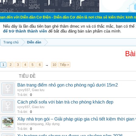
ễn đàn Cơ Điện - Diễn đàn Cơ điện là nơi chia sẽ kiến thức kinh nghiệm trong 
Nếu đây là lần đầu tiên bạn ghé thăm dmec.vn và có thắc mắc, bạn có th
để trở thành thành viên
để bắt đầu đăng bán sản phẩm của mình.
Trang chủ
Diễn đàn
Bài
1
2
3
4
5
6
→
10
Tiếp >
TIÊU ĐỀ
Bàn trang điểm nhỏ gọn cho phòng ngủ dưới 15m2
vyvy937
,
Giao lưu
Trả lời:
0
Cách phối sofa với bàn trà cho phòng khách đẹp
vyvy937
,
Giao lưu
Trả lời:
0
Xây nhà trọn gói – Giải pháp giúp gia chủ tiết kiệm thời gia
kientrucvietquang
,
Xây dựng
Trả lời:
0