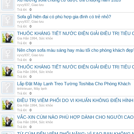
Xu hướng sofa chung cư được ưa chuộng năm 2026
vyvy937
,
Giao lưu
Trả lời:
0
Sofa gỗ hiện đại có phù hợp gia đình có trẻ nhỏ?
vyvy937
,
Giao lưu
Trả lời:
0
THUỐC KHÁNG TIẾT NƯỚC ĐIỆN GIẢI ĐIỀU TRỊ TIÊU
Gia Hân 1994
,
Sức khỏe
Trả lời:
0
Nên chọn sofa màu sáng hay màu tối cho phòng khách đẹp
vyvy937
,
Giao lưu
Trả lời:
0
THUỐC KHÁNG TIẾT NƯỚC ĐIỆN GIẢI ĐIỀU TRỊ TIÊU
Gia Hân 1994
,
Sức khỏe
Trả lời:
0
Lắp Đặt Máy Lạnh Treo Tường Toshiba Cho Phòng Khách
tinhtrieuan
,
Máy lạnh
Trả lời:
0
ĐIỀU TRỊ VIÊM PHỔI DO VI KHUẨN KHÔNG ĐIỂN HÌ
Gia Hân 1994
,
Sức khỏe
Trả lời:
0
VẮC-XIN CÚM NÀO PHÙ HỢP DÀNH CHO NGƯỜI CAO
Gia Hân 1994
,
Sức khỏe
Trả lời:
0