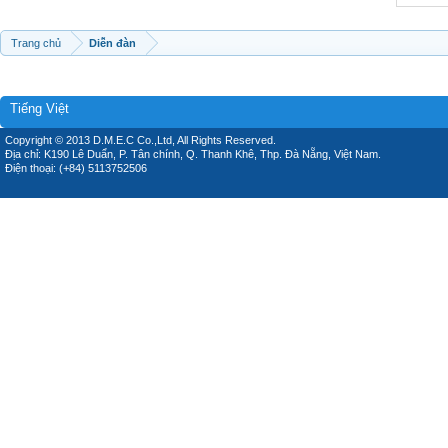
Trang chủ
Diễn đàn
Tiếng Việt
Copyright © 2013 D.M.E.C Co.,Ltd, All Rights Reserved.
Địa chỉ: K190 Lê Duẩn, P. Tân chính, Q. Thanh Khê, Thp. Đà Nẵng, Việt Nam.
Điện thoại: (+84) 5113752506