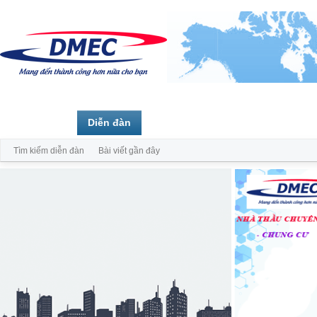
Trang chủ
Diễn đàn
Thành viên
Tìm kiếm diễn đàn
Bài viết gần đây