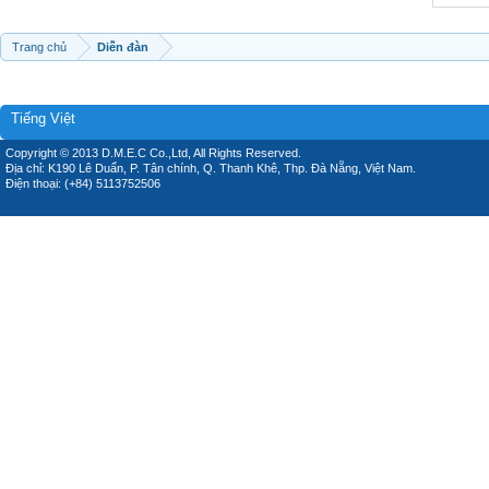
Trang chủ
Diễn đàn
Tiếng Việt
Copyright © 2013 D.M.E.C Co.,Ltd, All Rights Reserved.
Địa chỉ: K190 Lê Duẩn, P. Tân chính, Q. Thanh Khê, Thp. Đà Nẵng, Việt Nam.
Điện thoại: (+84) 5113752506