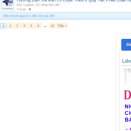
Hướng Dẫn Tra Mã HS Code Theo 6 Quy Tắc Phân Loại H
ASL Logistic
,
Kỹ năng làm việc
Trả lời:
0
Hiển thị kết quả từ 1 đến 20 của 200
1
2
3
4
5
6
→
10
Tiếp >
Đă
Liê