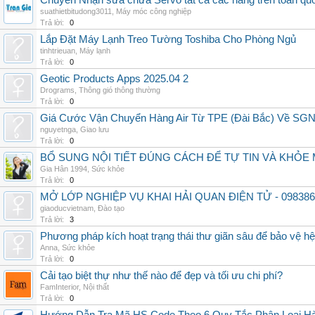
Chuyên Nhận sửa chữa Servo tất cả các hãng trên toàn quốc,
suathietbitudong3011
,
Máy móc công nghiệp
Trả lời:
0
Lắp Đặt Máy Lạnh Treo Tường Toshiba Cho Phòng Ngủ
tinhtrieuan
,
Máy lạnh
Trả lời:
0
Geotic Products Apps 2025.04 2
Drograms
,
Thông gió thông thường
Trả lời:
0
Giá Cước Vận Chuyển Hàng Air Từ TPE (Đài Bắc) Về SG
nguyetnga
,
Giao lưu
Trả lời:
0
BỔ SUNG NỘI TIẾT ĐÚNG CÁCH ĐỂ TỰ TIN VÀ KHỎE 
Gia Hân 1994
,
Sức khỏe
Trả lời:
0
MỞ LỚP NGHIỆP VỤ KHAI HẢI QUAN ĐIỆN TỬ - 098386
giaoducvietnam
,
Đào tạo
Trả lời:
3
Phương pháp kích hoạt trạng thái thư giãn sâu để bảo vệ h
Anna
,
Sức khỏe
Trả lời:
0
Cải tạo biệt thự như thế nào để đẹp và tối ưu chi phí?
FamInterior
,
Nội thất
Trả lời:
0