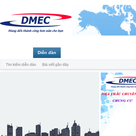
Trang chủ
Diễn đàn
Thành viên
Tìm kiếm diễn đàn
Bài viết gần đây