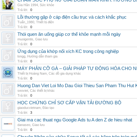
CHĂM SÓC PHỤ NỮ GIAI ĐOẠN MÃN KINH: HƯỚNG 
Gia Hân 1994
,
Sức khỏe
Trả lời:
0
Lỗi thường gặp ở cáp điện cầu trục và cách khắc phục
Tuấn_1980
,
Thiết bị điện
Trả lời:
0
Thói quen ăn uống giúp cơ thể khỏe mạnh mỗi ngày
muoigentis
,
Giao lưu
Trả lời:
0
Ứng dụng của khớp nối xích KC trong công nghiệp
longg
,
Hướng dẫn tham gia
Trả lời:
0
MÁY PHÂN CỠ GÀ – GIẢI PHÁP TỰ ĐỘNG HÓA CHO N
Thiết bị Hoàng Nam
,
Các đồ gia dụng khác
Trả lời:
0
Huong Dan Viet Loi Mo Dau Gioi Thieu San Pham Thu Hut
seoviet
,
Các thiết bị khác
Trả lời:
0
HỌC CHỨNG CHỈ SƠ CẤP VẬN TẢI ĐƯỜNG BỘ
giaoducvietnam
,
Đào tạo
Trả lời:
3
Giai ma cac thuat ngu Google Ads tu A den Z de hieu nhat
danaseo
,
Giao lưu
Trả lời:
0