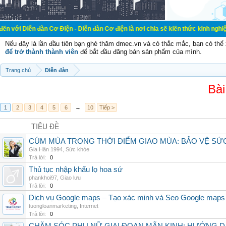
n đàn Cơ Điện - Diễn đàn Cơ điện là nơi chia sẽ kiến thức kinh nghiệm trong l
Nếu đây là lần đầu tiên bạn ghé thăm dmec.vn và có thắc mắc, bạn có th
để trở thành thành viên
để bắt đầu đăng bán sản phẩm của mình.
Trang chủ
Diễn đàn
Bài
1
2
3
4
5
6
→
10
Tiếp >
TIÊU ĐỀ
CÚM MÙA TRONG THỜI ĐIỂM GIAO MÙA: BẢO VỆ S
Gia Hân 1994
,
Sức khỏe
Trả lời:
0
Thủ tục nhập khẩu lọ hoa sứ
phankhoi97
,
Giao lưu
Trả lời:
0
Dịch vụ Google maps – Tạo xác minh và Seo Google maps
tuongloanmarketing
,
Internet
Trả lời:
0