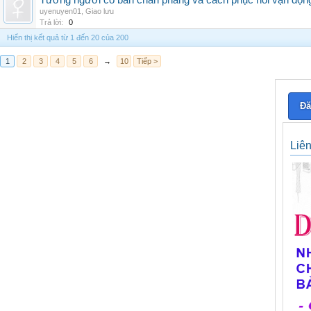
Tướng người có bàn chân phẳng và cách phục hồi vận độn
uyenuyen01
,
Giao lưu
Trả lời:
0
Hiển thị kết quả từ 1 đến 20 của 200
1
2
3
4
5
6
→
10
Tiếp >
Đă
Liê