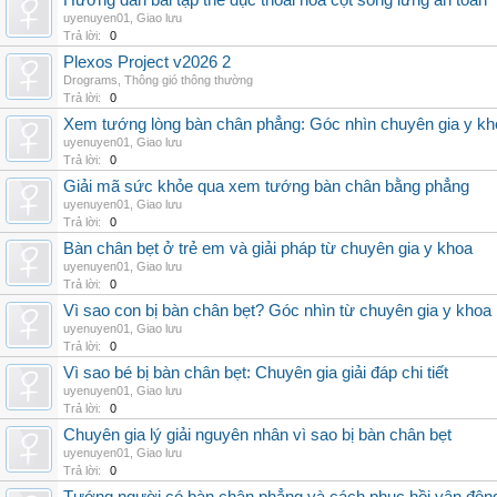
Hướng dẫn bài tập thể dục thoái hóa cột sống lưng an toàn
uyenuyen01
,
Giao lưu
Trả lời:
0
Plexos Project v2026 2
Drograms
,
Thông gió thông thường
Trả lời:
0
Xem tướng lòng bàn chân phẳng: Góc nhìn chuyên gia y kh
uyenuyen01
,
Giao lưu
Trả lời:
0
Giải mã sức khỏe qua xem tướng bàn chân bằng phẳng
uyenuyen01
,
Giao lưu
Trả lời:
0
Bàn chân bẹt ở trẻ em và giải pháp từ chuyên gia y khoa
uyenuyen01
,
Giao lưu
Trả lời:
0
Vì sao con bị bàn chân bẹt? Góc nhìn từ chuyên gia y khoa
uyenuyen01
,
Giao lưu
Trả lời:
0
Vì sao bé bị bàn chân bẹt: Chuyên gia giải đáp chi tiết
uyenuyen01
,
Giao lưu
Trả lời:
0
Chuyên gia lý giải nguyên nhân vì sao bị bàn chân bẹt
uyenuyen01
,
Giao lưu
Trả lời:
0