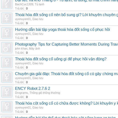
Đại tiệc xả kho Tháng 8 - Tủ lạnh, tủ đông, tủ mát chính hã
BachCuc1309
,
Tủ lạnh
Trả lời:
0
Thoái hóa đốt sống cổ nên bổ sung gì? Lời khuyên chuyên g
uyenuyen01
,
Giao lưu
Trả lời:
0
Hướng dẫn bài tập yoga thoái hóa đốt sống cổ phục hồi
uyenuyen01
,
Giao lưu
Trả lời:
0
Photography Tips for Capturing Better Moments During Trav
john khan
,
Máy ảnh
Trả lời:
0
Thoái hóa đốt sống cổ uống gì để phục hồi vận động?
uyenuyen01
,
Giao lưu
Trả lời:
0
Chuyên gia giải đáp: Thoái hóa đốt sống cổ có gây chóng m
uyenuyen01
,
Giao lưu
Trả lời:
0
ENCY Robot 2.7.6 2
Drograms
,
Thông gió thông thường
Trả lời:
0
Thoái hóa cột sống cổ có chữa được không? Lời khuyên y 
uyenuyen01
,
Giao lưu
Trả lời:
0