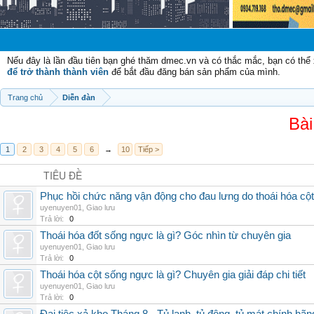
Chào mừng c
Nếu đây là lần đầu tiên bạn ghé thăm dmec.vn và có thắc mắc, bạn có th
để trở thành thành viên
để bắt đầu đăng bán sản phẩm của mình.
Trang chủ
Diễn đàn
Bài
1
2
3
4
5
6
→
10
Tiếp >
TIÊU ĐỀ
Phục hồi chức năng vận động cho đau lưng do thoái hóa cộ
uyenuyen01
,
Giao lưu
Trả lời:
0
Thoái hóa đốt sống ngực là gì? Góc nhìn từ chuyên gia
uyenuyen01
,
Giao lưu
Trả lời:
0
Thoái hóa cột sống ngực là gì? Chuyên gia giải đáp chi tiết
uyenuyen01
,
Giao lưu
Trả lời:
0