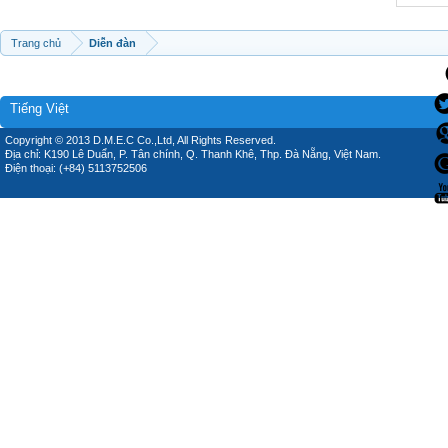
Trang chủ
Diễn đàn
Tiếng Việt
Copyright © 2013 D.M.E.C Co.,Ltd, All Rights Reserved.
Địa chỉ: K190 Lê Duẩn, P. Tân chính, Q. Thanh Khê, Thp. Đà Nẵng, Việt Nam.
Điện thoại: (+84) 5113752506