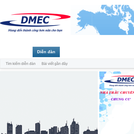
Trang chủ
Diễn đàn
Thành viên
Tìm kiếm diễn đàn
Bài viết gần đây