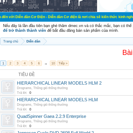
đàn Cơ Điện - Diễn đàn Cơ điện là nơi chia sẽ kiến thức kinh nghiệm trong lãn
Nếu đây là lần đầu tiên bạn ghé thăm dmec.vn và có thắc mắc, bạn có th
để trở thành thành viên
để bắt đầu đăng bán sản phẩm của mình.
Trang chủ
Diễn đàn
Bài
1
2
3
4
5
6
→
10
Tiếp >
TIÊU ĐỀ
HIERARCHICAL LINEAR MODELS HLM 2
Drograms
,
Thông gió thông thường
Trả lời:
0
HIERARCHICAL LINEAR MODELS HLM
Drograms
,
Thông gió thông thường
Trả lời:
0
QuadSpinner Gaea 2.2.9 Enterprise
Drograms
,
Thông gió thông thường
Trả lời:
0