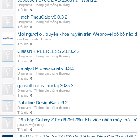
Jeppesen Cycle DVD 2608 Full World 2
Drograms
,
Thông gió thông thường
Trả lời:
0
Hatch PneuCalc v8.0.3 2
Drograms
,
Thông gió thông thường
Trả lời:
0
Mọi người ơi, truyện khoa huyễn trên Webnovel có bộ nào
doctruyenonlz
,
Truyện
Trả lời:
0
ClassNK PEERLESS 2019.2 2
Drograms
,
Thông gió thông thường
Trả lời:
0
Catalyst Professional v.3.3.5
Drograms
,
Thông gió thông thường
Trả lời:
0
geosoft oasis montaj 2025 2
Drograms
,
Thông gió thông thường
Trả lời:
0
Paladine DesignBase 6.2
Drograms
,
Thông gió thông thường
Trả lời:
0
Đập hộp Galaxy Z Fold8 đợt đầu: Khi việc nhận máy mới tr
pthao6
,
Điện thoại
Trả lời:
0