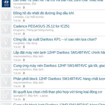
Lần Đầu Tự Bán Xe Tải Cũ Và Bài Học Định Giá "Máu Mặt"
hyundaiviethan
,
Ôtô
Trả lời:
0
Đồng hồ đo nhiệt độ đường ống dầu khí
Linhbilalo
,
Các thiết bị khác
Trả lời:
0
Cadence PEGASUS 25.12 for IC251
Drograms
,
Thông gió thông thường
Trả lời:
0
Công tắc áp suất Danfoss KP1 – vì sao nên lựa chọn?
trangbilalo
,
Xây dựng
Trả lời:
0
Lắp đặt máy nén lạnh 12HP Danfoss SM148T4VC chính hãng, 
maynendanfoss
,
Máy lạnh
Trả lời:
0
Cung ứng máy nén Danfoss 12HP SM148T4VC giá tốt, giao h
maynendanfoss
,
Máy lạnh
Trả lời:
0
Phân phối block 12HP Danfoss SM148T4VC hàng chất lượng,
maynendanfoss
,
Máy lạnh
Trả lời:
0
Bí quyết lựa chọn chổi than phù hợp với từng loại động cơ
quanglan77
,
Máy tính - Laptop
Trả lời:
0