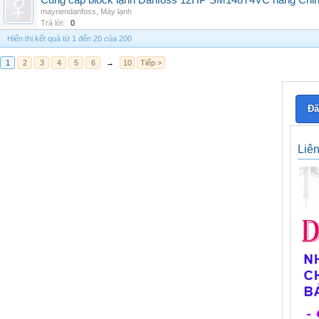
Cung cấp block lạnh Danfoss 12HP SM148T4VC hàng China, g
maynendanfoss
,
Máy lạnh
Trả lời:
0
Hiển thị kết quả từ 1 đến 20 của 200
1
2
3
4
5
6
→
10
Tiếp >
Đă
Liê