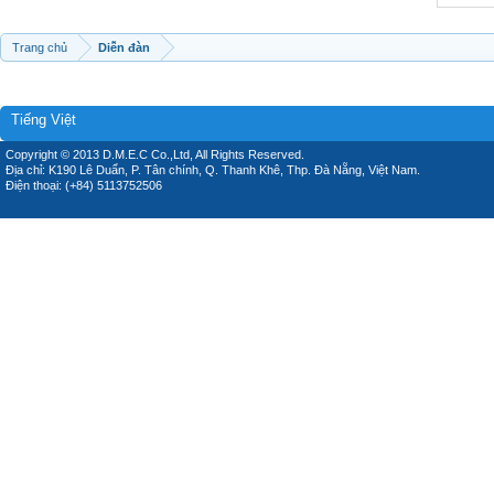
Trang chủ
Diễn đàn
Tiếng Việt
Copyright © 2013 D.M.E.C Co.,Ltd, All Rights Reserved.
Địa chỉ: K190 Lê Duẩn, P. Tân chính, Q. Thanh Khê, Thp. Đà Nẵng, Việt Nam.
Điện thoại: (+84) 5113752506