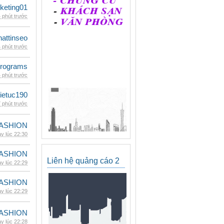
keting01
 phút trước
hattinseo
 phút trước
rograms
 phút trước
ietuc190
 phút trước
ASHION
y lúc 22:30
ASHION
Liên hệ quảng cáo 2
y lúc 22:29
ASHION
y lúc 22:29
ASHION
y lúc 22:28