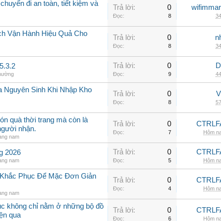
chuyến đi an toàn, tiết kiệm và
Trả lời:
0
wifimmar
Đọc:
8
34
ch Vận Hành Hiệu Quả Cho
Trả lời:
0
n
Đọc:
8
34
Trả lời:
0
D
5.3.2
thường
Đọc:
9
44
a Nguyên Sinh Khi Nhập Kho
Trả lời:
0
V
Đọc:
8
57
ón quà thời trang mà còn là
Trả lời:
0
CTRLF
người nhận.
Đọc:
7
Hôm na
rang nam
Trả lời:
0
CTRLF
ng 2026
rang nam
Đọc:
5
Hôm na
h Khắc Phục Để Mặc Đơn Giản
Trả lời:
0
CTRLF
Đọc:
4
Hôm na
rang nam
hục không chỉ nằm ở những bộ đồ
Trả lời:
0
CTRLF
iện qua
Đọc:
6
Hôm na