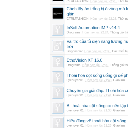
CTRLFASHION
,
Hôm nay lúc 22:28
,
Thời t
Cách tẩy áo trắng bị ố vàng mà 
giản
CTRLFASHION
,
Hôm nay lúc 22:25
,
Thời t
InSoft Automation IMP v14.4
Drograms
,
Hôm nay lúc 22:24
,
Thông gió t
Vai trò của tủ điện năng lượng mặ
trời
Saigonsolar
,
Hôm nay lúc 22:08
,
Các thiết b
EthoVision XT 16.0
Drograms
,
Hôm nay lúc 22:02
,
Thông gió t
Thoái hóa cột sống uống gì để p
uyenuyen01
,
Hôm nay lúc 21:48
,
Giao lưu
Chuyên gia giải đáp: Thoái hóa c
uyenuyen01
,
Hôm nay lúc 21:41
,
Giao lưu
Bị thoái hóa cột sống có nên tập
uyenuyen01
,
Hôm nay lúc 21:33
,
Giao lưu
Hiểu đúng về thoái hóa cột sống 
uyenuyen01
,
Hôm nay lúc 21:26
,
Giao lưu