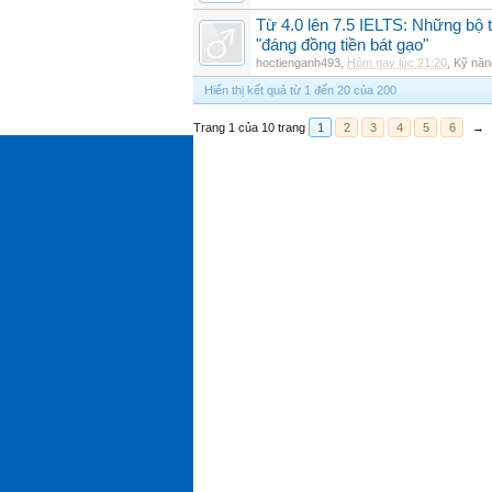
Từ 4.0 lên 7.5 IELTS: Những bộ t
"đáng đồng tiền bát gạo"
hoctienganh493
,
Hôm nay lúc 21:20
,
Kỹ năn
Hiển thị kết quả từ 1 đến 20 của 200
Trang 1 của 10 trang
1
2
3
4
5
6
→