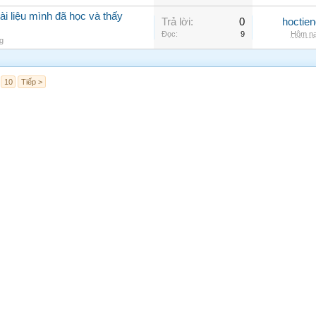
ài liệu mình đã học và thấy
Trả lời:
0
hoctie
Đọc:
9
Hôm na
g
10
Tiếp >