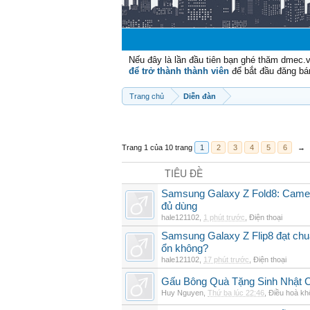
Nếu đây là lần đầu tiên bạn ghé thăm dmec.
để trở thành thành viên
để bắt đầu đăng bá
Trang chủ
Diễn đàn
Trang 1 của 10 trang
1
2
3
4
5
6
→
TIÊU ĐỀ
Samsung Galaxy Z Fold8: Camer
đủ dùng
hale121102
,
1 phút trước
,
Điện thoại
Samsung Galaxy Z Flip8 đạt chu
ổn không?
hale121102
,
17 phút trước
,
Điện thoại
Gấu Bông Quà Tặng Sinh Nhật
Huy Nguyen
,
Thứ ba lúc 22:46
,
Điều hoà kh