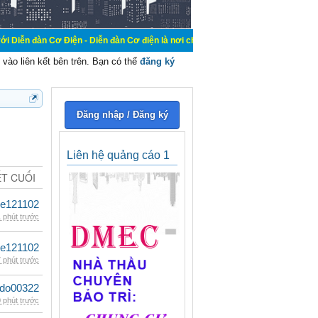
Điện - Diễn đàn Cơ điện là nơi chia sẽ kiến thức kinh nghiệm trong lãnh vực c
vào liên kết bên trên. Bạn có thể
đăng ký
Đăng nhập / Đăng ký
Liên hệ quảng cáo 1
ẾT CUỐI
le121102
 phút trước
le121102
 phút trước
ldo00322
 phút trước