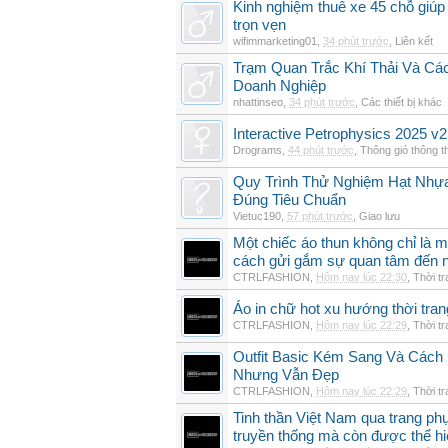
Kinh nghiệm thuê xe 45 chỗ giúp 
trọn vẹn
wifimmarketing01
,
34 phút trước
,
Liên kết
Trạm Quan Trắc Khí Thải Và Cá
Doanh Nghiệp
nhattinseo
,
34 phút trước
,
Các thiết bị khác
Interactive Petrophysics 2025 v2
Drograms
,
44 phút trước
,
Thông gió thông 
Quy Trình Thử Nghiệm Hạt Nhự
Đúng Tiêu Chuẩn
Vietuc190
,
57 phút trước
,
Giao lưu
Một chiếc áo thun không chỉ là m
cách gửi gắm sự quan tâm đến 
CTRLFASHION
,
Hôm nay lúc 22:30
,
Thời t
Áo in chữ hot xu hướng thời tra
CTRLFASHION
,
Hôm nay lúc 22:29
,
Thời t
Outfit Basic Kém Sang Và Các
Nhưng Vẫn Đẹp
CTRLFASHION
,
Hôm nay lúc 22:29
,
Thời t
Tinh thần Việt Nam qua trang p
truyền thống mà còn được thể h