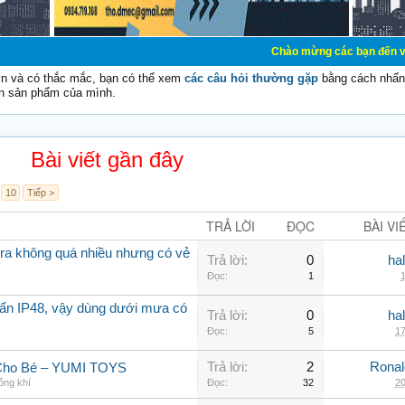
Chào mừng các bạn đến với Diễn đàn Cơ 
vn và có thắc mắc, bạn có thể xem
các câu hỏi thường gặp
bằng cách nhấn 
n sản phẩm của mình.
Bài viết gần đây
10
Tiếp >
TRẢ LỜI
ĐỌC
BÀI VI
a không quá nhiều nhưng có vẻ
Trả lời:
0
ha
Đọc:
1
1
ẩn IP48, vậy dùng dưới mưa có
Trả lời:
0
ha
Đọc:
5
17
Trả lời:
2
Rona
 Cho Bé – YUMI TOYS
ông khí
Đọc:
32
20