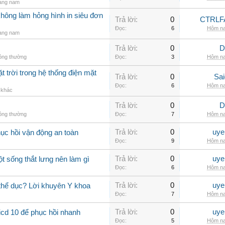
rang nam
không làm hỏng hình in siêu đơn
Trả lời:
0
CTRLF
Đọc:
6
Hôm na
rang nam
Trả lời:
0
D
hông thường
Đọc:
3
Hôm na
t trời trong hệ thống điện mặt
Trả lời:
0
Sai
Đọc:
6
Hôm na
ị khác
Trả lời:
0
D
hông thường
Đọc:
7
Hôm na
Trả lời:
0
uye
hục hồi vận động an toàn
Đọc:
9
Hôm na
Trả lời:
0
uye
ột sống thắt lưng nên làm gì
Đọc:
6
Hôm na
Trả lời:
0
uye
 thể dục? Lời khuyên Y khoa
Đọc:
7
Hôm na
Trả lời:
0
uye
icd 10 để phục hồi nhanh
Đọc:
5
Hôm na