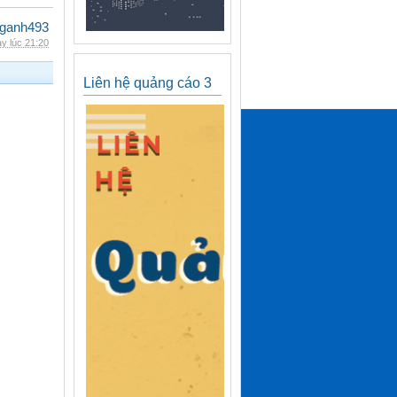
nganh493
y lúc 21:20
Liên hệ quảng cáo 3