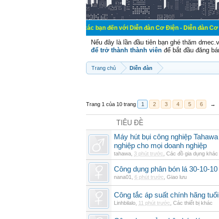
Chào mừng các bạn đến với Diễn đàn Cơ Điện - Diễn đàn Cơ điện là nơi chi
Nếu đây là lần đầu tiên bạn ghé thăm dmec.
để trở thành thành viên
để bắt đầu đăng bá
Trang chủ
Diễn đàn
Trang 1 của 10 trang
1
2
3
4
5
6
→
TIÊU ĐỀ
Máy hút bụi công nghiệp Tahawa 
nghiệp cho mọi doanh nghiệp
tahawa
,
3 phút trước
,
Các đồ gia dụng khác
Công dụng phân bón lá 30-10-10 
nana01
,
6 phút trước
,
Giao lưu
Công tắc áp suất chính hãng tuổi 
Linhbilalo
,
11 phút trước
,
Các thiết bị khác