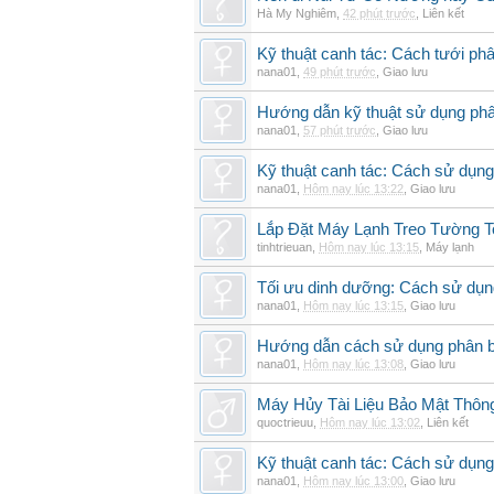
Hà My Nghiêm
,
42 phút trước
,
Liên kết
Kỹ thuật canh tác: Cách tưới phâ
nana01
,
49 phút trước
,
Giao lưu
Hướng dẫn kỹ thuật sử dụng phâ
nana01
,
57 phút trước
,
Giao lưu
Kỹ thuật canh tác: Cách sử dụng
nana01
,
Hôm nay lúc 13:22
,
Giao lưu
Lắp Đặt Máy Lạnh Treo Tường 
tinhtrieuan
,
Hôm nay lúc 13:15
,
Máy lạnh
Tối ưu dinh dưỡng: Cách sử dụng
nana01
,
Hôm nay lúc 13:15
,
Giao lưu
Hướng dẫn cách sử dụng phân bó
nana01
,
Hôm nay lúc 13:08
,
Giao lưu
Máy Hủy Tài Liệu Bảo Mật Thôn
quoctrieuu
,
Hôm nay lúc 13:02
,
Liên kết
Kỹ thuật canh tác: Cách sử dụng
nana01
,
Hôm nay lúc 13:00
,
Giao lưu