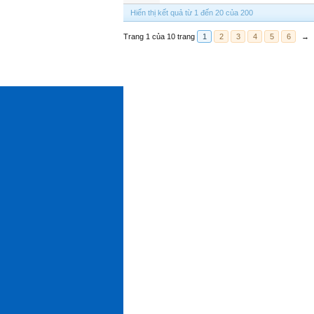
Hiển thị kết quả từ 1 đến 20 của 200
Trang 1 của 10 trang
1
2
3
4
5
6
→