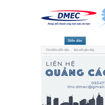
Trang chủ
Diễn đàn
Thành vi
Tìm kiếm diễn đàn
Bài viết gần đây