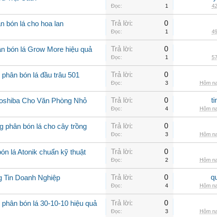
Đọc:
1
42
Trả lời:
0
n bón lá cho hoa lan
Đọc:
1
49
Trả lời:
0
n bón lá Grow More hiệu quả
Đọc:
1
57
Trả lời:
0
 phân bón lá đầu trâu 501
Đọc:
3
Hôm na
Trả lời:
0
t
Toshiba Cho Văn Phòng Nhỏ
Đọc:
4
Hôm na
Trả lời:
0
 phân bón lá cho cây trồng
Đọc:
3
Hôm na
Trả lời:
0
n lá Atonik chuẩn kỹ thuật
Đọc:
2
Hôm na
Trả lời:
0
q
g Tin Doanh Nghiệp
Đọc:
4
Hôm na
Trả lời:
0
 phân bón lá 30-10-10 hiệu quả
Đọc:
3
Hôm na