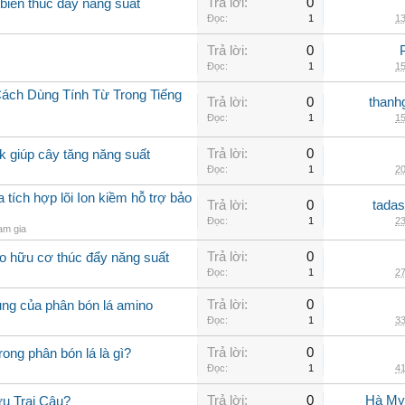
Trả lời:
0
biển thúc đẩy năng suất
Đọc:
1
13
Trả lời:
0
Đọc:
1
15
Cách Dùng Tính Từ Trong Tiếng
Trả lời:
0
thanh
Đọc:
1
15
Trả lời:
0
k giúp cây tăng năng suất
Đọc:
1
20
ích hợp lõi Ion kiềm hỗ trợ bảo
Trả lời:
0
tadas
Đọc:
1
23
am gia
Trả lời:
0
o hữu cơ thúc đẩy năng suất
Đọc:
1
27
Trả lời:
0
ụng của phân bón lá amino
Đọc:
1
33
Trả lời:
0
rong phân bón lá là gì?
Đọc:
1
41
Trả lời:
0
Hà My
u Trại Câu?