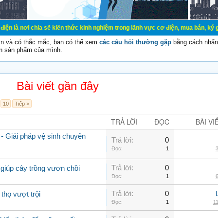
a sẽ kiến thức kinh nghiệm trong lãnh vực cơ điện, mua bán, ký gửi, cho thuê 
vn và có thắc mắc, bạn có thể xem
các câu hỏi thường gặp
bằng cách nhấn 
n sản phẩm của mình.
Bài viết gần đây
10
Tiếp >
TRẢ LỜI
ĐỌC
BÀI VI
- Giải pháp vệ sinh chuyên
Trả lời:
0
Đọc:
1
3
Trả lời:
0
giúp cây trồng vươn chồi
Đọc:
1
6
Trả lời:
0
thọ vượt trội
Đọc:
1
11