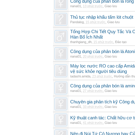
Công dụng của phân bón lá rong 
nana01
,
13 phút trước
,
Giao lưu
Thủ tục nhập khẩu tấm lót chuột
Pandalog
,
15 phút trước
,
Giao lưu
Tổng Hợp Chi Tiết Quy Tắc Và 
Hàn Bổ Ích Nhất
thanhgiang_dh
,
15 phút trước
,
Đào tạo
Công dụng của phân bón lá Atoni
nana01
,
20 phút trước
,
Giao lưu
Máy lọc nước RO cao cấp Amida t
vệ sức khỏe người tiêu dùng
tadashi.amida
,
23 phút trước
,
Hướng dẫn th
Công dụng của phân bón lá amin
nana01
,
27 phút trước
,
Giao lưu
Chuyên gia phân tích kỹ Công d
nana01
,
33 phút trước
,
Giao lưu
Kỹ thuật canh tác: Chất hữu cơ t
nana01
,
41 phút trước
,
Giao lưu
Nên đi Núi Tứ Cô Nương hay Cử