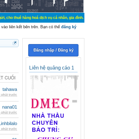
hàng hoá dịch vụ cá nhân, gia đình. Mua bán, ký gửi, cho thuê thiết bị hệ thốn
vào liên kết bên trên. Bạn có thể
đăng ký
Đăng nhập / Đăng ký
Liên hệ quảng cáo 1
ẾT CUỐI
tahawa
 phút trước
nana01
 phút trước
Linhbilalo
 phút trước