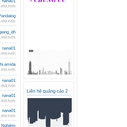
nana01
 phút trước
Pandalog
 phút trước
giang_dh
 phút trước
nana01
 phút trước
hi.amida
 phút trước
nana01
 phút trước
Liên hệ quảng cáo 2
nana01
 phút trước
nana01
 phút trước
 Nghiêm