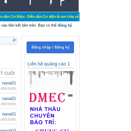
- Diễn đàn Cơ điện là nơi chia sẽ kiến thức kinh nghiệm trong lãnh vực cơ điện
vào liên kết bên trên. Bạn có thể
đăng ký
Đăng nhập / Đăng ký
Liên hệ quảng cáo 1
ẾT CUỐI
nana01
 phút trước
nana01
 phút trước
nana01
 phút trước
enmxh02