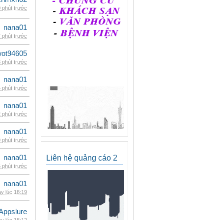
 phút trước
nana01
 phút trước
wot94605
 phút trước
nana01
 phút trước
nana01
 phút trước
nana01
 phút trước
nana01
Liên hệ quảng cáo 2
 phút trước
nana01
y lúc 18:19
Appslure