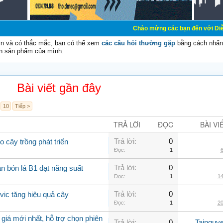
Chào mừng các bạn đến với Diễn đàn Cơ Điện 
vn và có thắc mắc, bạn có thể xem
các câu hỏi thường gặp
bằng cách nhấn 
n sản phẩm của mình.
Bài viết gần đây
10
Tiếp >
TRẢ LỜI
ĐỌC
BÀI VI
Trả lời:
0
o cây trồng phát triển
Đọc:
1
6
Trả lời:
0
n bón lá B1 đạt năng suất
Đọc:
1
14
Trả lời:
0
lvic tăng hiệu quả cây
Đọc:
1
20
giá mới nhất, hỗ trợ chọn phiên
Trả lời:
0
Tainguy