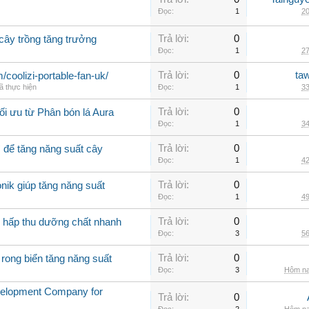
Đọc:
1
20
Trả lời:
0
 cây trồng tăng trưởng
Đọc:
1
27
Trả lời:
0
ta
m/coolizi-portable-fan-uk/
ã thực hiện
Đọc:
1
33
Trả lời:
0
ối ưu từ Phân bón lá Aura
Đọc:
1
34
Trả lời:
0
ì để tăng năng suất cây
Đọc:
1
42
Trả lời:
0
nik giúp tăng năng suất
Đọc:
1
49
Trả lời:
0
g hấp thu dưỡng chất nhanh
Đọc:
3
56
Trả lời:
0
 rong biển tăng năng suất
Đọc:
3
Hôm na
velopment Company for
Trả lời:
0