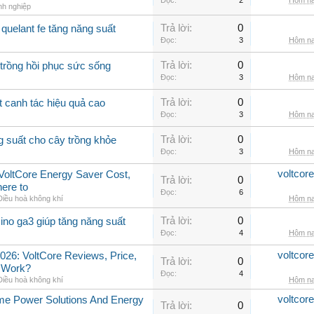
Đọc:
2
Hôm na
nh nghiệp
Trả lời:
0
quelant fe tăng năng suất
Đọc:
3
Hôm na
Trả lời:
0
 trồng hồi phục sức sống
Đọc:
3
Hôm na
Trả lời:
0
t canh tác hiệu quả cao
Đọc:
3
Hôm na
Trả lời:
0
g suất cho cây trồng khỏe
Đọc:
3
Hôm na
voltcor
, VoltCore Energy Saver Cost,
Trả lời:
0
ere to
Đọc:
6
Điều hoà không khí
Hôm na
Trả lời:
0
ino ga3 giúp tăng năng suất
Đọc:
4
Hôm na
voltcor
026: VoltCore Reviews, Price,
Trả lời:
0
y Work?
Đọc:
4
Điều hoà không khí
Hôm na
voltcor
me Power Solutions And Energy
Trả lời:
0