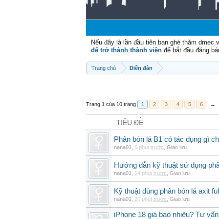
Nếu đây là lần đầu tiên bạn ghé thăm dmec.
để trở thành thành viên
để bắt đầu đăng bá
Trang chủ
Diễn đàn
Trang 1 của 10 trang
1
2
3
4
5
6
→
TIÊU ĐỀ
Phân bón lá B1 có tác dụng gì ch
nana01
,
6 phút trước
,
Giao lưu
Hướng dẫn kỹ thuật sử dụng phâ
nana01
,
14 phút trước
,
Giao lưu
Kỹ thuật dùng phân bón lá axit fu
nana01
,
20 phút trước
,
Giao lưu
iPhone 18 giá bao nhiêu? Tư vấn 