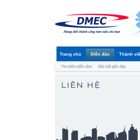
Trang chủ
Diễn đàn
Thành vi
Tìm kiếm diễn đàn
Bài viết gần đây