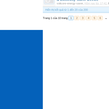
voltcore-energy-saver
,
Hôm nay lúc 17:42
,
Hiển thị kết quả từ 1 đến 20 của 200
Trang 1 của 10 trang
1
2
3
4
5
6
→