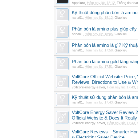
Appslure
,
Hôm nay lúc 18:12
,
Thông tin doa
Kỹ thuật dùng phân bón lá amino 
nana01
,
Hôm nay lúc 18:12
,
Giao lưu
Phân bón lá amino plus giúp cây
nana01
,
Hôm nay lúc 18:05
,
Giao lưu
Phân bón lá amino là gì? Kỹ thuậ
nana01
,
Hôm nay lúc 17:58
,
Giao lưu
Phân bón lá amino gold tăng năn
nana01
,
Hôm nay lúc 17:51
,
Giao lưu
VoltCore Official Website: Price
Reviews, Directions to Use & Wh
voltcore-energy-saver
,
Hôm nay lúc 17:43
,
Kỹ thuật sử dụng phân bón lá am
nana01
,
Hôm nay lúc 17:43
,
Giao lưu
VoltCore Energy Saver Review 2
Official Website & Does It Reall
voltcore-energy-saver
,
Hôm nay lúc 17:43
,
VoltCare Reviews – Smarter Ho
& Electricity Saver Device