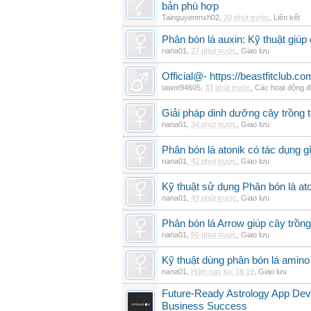
bản phù hợp
Tainguyenmxh02
,
20 phút trước
,
Liên kết
Phân bón lá auxin: Kỹ thuật giúp
nana01
,
27 phút trước
,
Giao lưu
Official@- https://beastfitclub.co
tawot94605
,
33 phút trước
,
Các hoạt động đ
Giải pháp dinh dưỡng cây trồng t
nana01
,
34 phút trước
,
Giao lưu
Phân bón lá atonik có tác dụng g
nana01
,
42 phút trước
,
Giao lưu
Kỹ thuật sử dụng Phân bón lá ato
nana01
,
49 phút trước
,
Giao lưu
Phân bón lá Arrow giúp cây trồn
nana01
,
56 phút trước
,
Giao lưu
Kỹ thuật dùng phân bón lá amino
nana01
,
Hôm nay lúc 18:19
,
Giao lưu
Future-Ready Astrology App De
Business Success