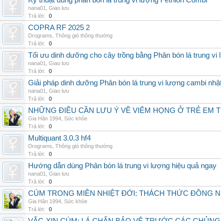
Kỹ thuật dùng phân bón lá trung vi lượng Fetrilon Combi
nana01
,
Giao lưu
Trả lời:
0
COPRA RF 2025 2
Drograms
,
Thông gió thông thường
Trả lời:
0
Tối ưu dinh dưỡng cho cây trồng bằng Phân bón lá trung vi
nana01
,
Giao lưu
Trả lời:
0
Giải pháp dinh dưỡng Phân bón lá trung vi lượng cambi nhậ
nana01
,
Giao lưu
Trả lời:
0
NHỮNG ĐIỀU CẦN LƯU Ý VỀ VIÊM HỌNG Ở TRẺ EM 
Gia Hân 1994
,
Sức khỏe
Trả lời:
0
Multiquant 3.0.3 hf4
Drograms
,
Thông gió thông thường
Trả lời:
0
Hướng dẫn dùng Phân bón lá trung vi lượng hiệu quả ngay
nana01
,
Giao lưu
Trả lời:
0
CÚM TRONG MIỀN NHIỆT ĐỚI: THÁCH THỨC ĐỒNG 
Gia Hân 1994
,
Sức khỏe
Trả lời:
0