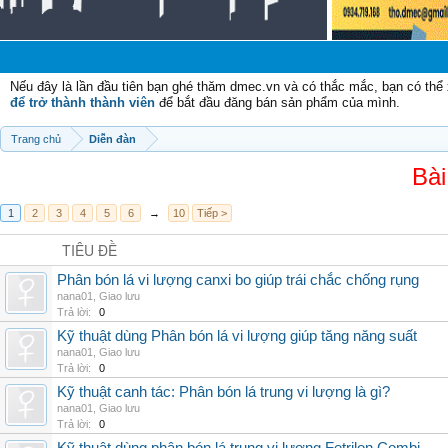
Chà
Nếu đây là lần đầu tiên bạn ghé thăm dmec.vn và có thắc mắc, bạn có th
để trở thành thành viên
để bắt đầu đăng bán sản phẩm của mình.
Trang chủ
Diễn đàn
Bài
1
2
3
4
5
6
→
10
Tiếp >
TIÊU ĐỀ
Phân bón lá vi lượng canxi bo giúp trái chắc chống rụng
nana01
,
Giao lưu
Trả lời:
0
Kỹ thuật dùng Phân bón lá vi lượng giúp tăng năng suất
nana01
,
Giao lưu
Trả lời:
0
Kỹ thuật canh tác: Phân bón lá trung vi lượng là gì?
nana01
,
Giao lưu
Trả lời:
0