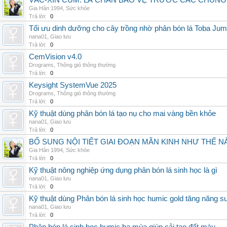
VẮC-XIN CÚM: LÁ CHẮN BẢO VỆ TRƯỚC CÁC CHỦN
Gia Hân 1994
,
Sức khỏe
Trả lời:
0
Tối ưu dinh dưỡng cho cây trồng nhờ phân bón lá Toba Jum
nana01
,
Giao lưu
Trả lời:
0
CemVision v4.0
Drograms
,
Thông gió thông thường
Trả lời:
0
Keysight SystemVue 2025
Drograms
,
Thông gió thông thường
Trả lời:
0
Kỹ thuật dùng phân bón lá tạo nụ cho mai vàng bền khỏe
nana01
,
Giao lưu
Trả lời:
0
BỔ SUNG NỘI TIẾT GIAI ĐOẠN MÃN KINH NHƯ THẾ 
Gia Hân 1994
,
Sức khỏe
Trả lời:
0
Kỹ thuật nông nghiệp ứng dụng phân bón lá sinh học là gì
nana01
,
Giao lưu
Trả lời:
0
Kỹ thuật dùng Phân bón lá sinh học humic gold tăng năng s
nana01
,
Giao lưu
Trả lời:
0