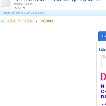
Phân bón lá sinh học humic ba mùa giúp cải tạo đất màu
nana01
,
Giao lưu
Trả lời:
0
Hiển thị kết quả từ 1 đến 20 của 200
1
2
3
4
5
6
→
10
Tiếp >
Đă
Liê