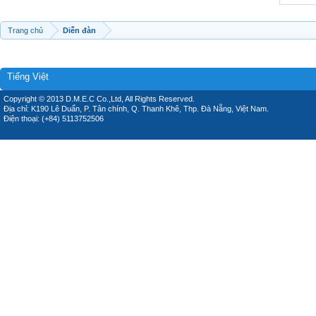
Trang chủ
Diễn đàn
Tiếng Việt
Copyright © 2013 D.M.E.C Co.,Ltd, All Rights Reserved.
Địa chỉ: K190 Lê Duẩn, P. Tân chính, Q. Thanh Khê, Thp. Đà Nẵng, Việt Nam.
Điện thoại: (+84) 5113752506