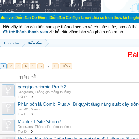
đàn Cơ Điện - Diễn đàn Cơ điện là nơi chia sẽ kiến thức kinh nghiệm trong lãnh
Nếu đây là lần đầu tiên bạn ghé thăm dmec.vn và có thắc mắc, bạn có th
để trở thành thành viên
để bắt đầu đăng bán sản phẩm của mình.
Trang chủ
Diễn đàn
Bài
1
2
3
4
5
6
→
10
Tiếp >
TIÊU ĐỀ
geogiga seismic Pro 9.3
Drograms
,
Thông gió thông thường
Trả lời:
0
Phân bón lá Combi Plus A: Bí quyết tăng năng suất cây trồn
nana01
,
Giao lưu
Trả lời:
0
Maptek I-Site Studio7
Drograms
,
Thông gió thông thường
Trả lời:
0