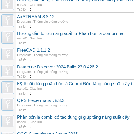
Hướng dẫn dùng Phân bón lá combi plus đạt năng suất cao
nana01
,
Giao lưu
Trả lời:
0
AxSTREAM 3.9.12
Drograms
,
Thông gió thông thường
Trả lời:
0
Hướng dẫn tối ưu năng suất từ Phân bón lá combi nhật
nana01
,
Giao lưu
Trả lời:
0
FreeCAD 1.1.1 2
Drograms
,
Thông gió thông thường
Trả lời:
0
Datamine Discover 2024 Build 23.0.426 2
Drograms
,
Thông gió thông thường
Trả lời:
0
Kỹ thuật dùng phân bón lá Combi Đức tăng năng suất cây t
nana01
,
Giao lưu
Trả lời:
0
QPS Fledermaus v8.8.2
Drograms
,
Thông gió thông thường
Trả lời:
0
Phân bón lá combi có tác dụng gì giúp tăng năng suất cây
nana01
,
Giao lưu
Trả lời:
0