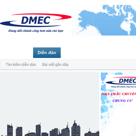
Trang chủ
Diễn đàn
Thành viên
Tìm kiếm diễn đàn
Bài viết gần đây