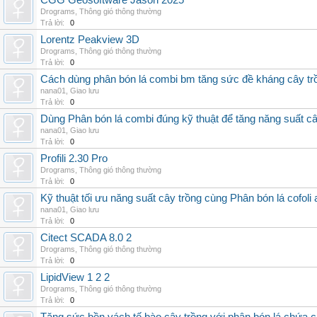
CGG Geosoftware Jason 2025
Drograms
,
Thông gió thông thường
Trả lời:
0
Lorentz Peakview 3D
Drograms
,
Thông gió thông thường
Trả lời:
0
Cách dùng phân bón lá combi bm tăng sức đề kháng cây tr
nana01
,
Giao lưu
Trả lời:
0
Dùng Phân bón lá combi đúng kỹ thuật để tăng năng suất c
nana01
,
Giao lưu
Trả lời:
0
Profili 2.30 Pro
Drograms
,
Thông gió thông thường
Trả lời:
0
Kỹ thuật tối ưu năng suất cây trồng cùng Phân bón lá cofoli
nana01
,
Giao lưu
Trả lời:
0
Citect SCADA 8.0 2
Drograms
,
Thông gió thông thường
Trả lời:
0
LipidView 1 2 2
Drograms
,
Thông gió thông thường
Trả lời:
0