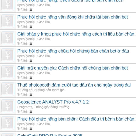
Phục hồi chức năng: Cách điều trị trẻ bị bàn chân bẹt
uyenuyen01
,
Giao lưu
Trả lời:
0
Phục hồi chức năng vận động khi chữa tật bàn chân bẹt
uyenuyen01
,
Giao lưu
Trả lời:
0
Giải pháp y khoa phục hồi chức năng cách trị liệu bàn chân 
uyenuyen01
,
Giao lưu
Trả lời:
0
Phục hồi chức năng chữa hội chứng bàn chân bẹt ở đâu
uyenuyen01
,
Giao lưu
Trả lời:
0
Giải mã chuyên gia: Cách chữa hội chứng bàn chân bẹt
uyenuyen01
,
Giao lưu
Trả lời:
0
Thuê photobooth đám cưới tạo dấu ấn cho ngày trọng đại
Truong ca
,
Hướng dẫn tham gia
Trả lời:
0
Geoscience ANALYST Pro v.4.7.1 2
Drograms
,
Thông gió thông thường
Trả lời:
0
Phục hồi chức năng bàn chân: Cách điều trị bệnh bàn chân 
uyenuyen01
,
Giao lưu
Trả lời:
0