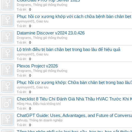
ColorGate PRO Rip Server 2025
Drograms
,
Thông gió thông thường
Trả lời:
0
Phục hồi cơ xương khớp với cách chữa bệnh bàn chân bẹt
uyenuyen01
,
Giao lưu
Trả lời:
0
Datamine Discover v2024 23.0.426
Drograms
,
Thông gió thông thường
Trả lời:
0
Lộ trình điều trị bàn chân bẹt trong bao lâu để hiệu quả
uyenuyen01
,
Giao lưu
Trả lời:
0
Plexos Project v2026
Drograms
,
Thông gió thông thường
Trả lời:
0
Phục hồi cơ xương khớp: Chữa bàn chân bẹt trong bao lâu
uyenuyen01
,
Giao lưu
Trả lời:
0
Checklist 8 Tiêu Chí Đánh Giá Nhà Thầu HVAC Trước Khi
Hồng Hoa
,
Điều hoà không khí
Trả lời:
0
ChatGPT Guide: Uses, Advantages, and Future of Conversat
jathrutp
,
Thông tin doanh nghiệp
Trả lời:
0