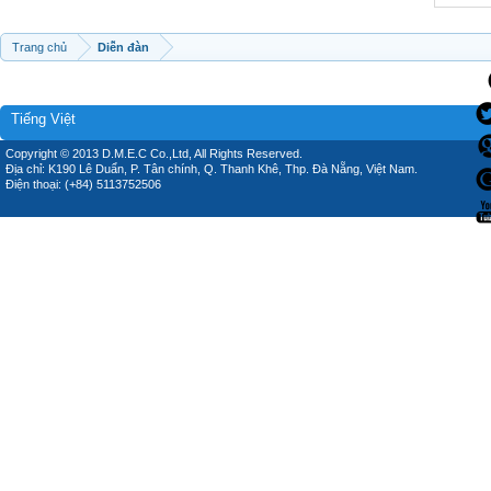
Trang chủ
Diễn đàn
Tiếng Việt
Copyright © 2013 D.M.E.C Co.,Ltd, All Rights Reserved.
Địa chỉ: K190 Lê Duẩn, P. Tân chính, Q. Thanh Khê, Thp. Đà Nẵng, Việt Nam.
Điện thoại: (+84) 5113752506