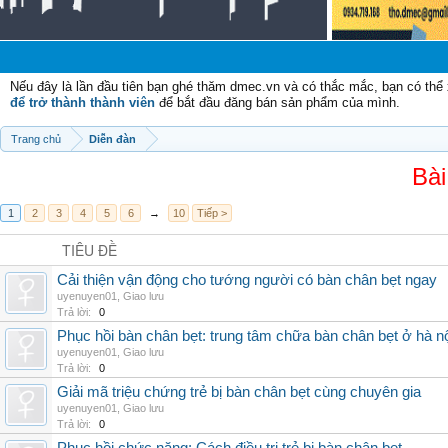
Nếu đây là lần đầu tiên bạn ghé thăm dmec.vn và có thắc mắc, bạn có th
để trở thành thành viên
để bắt đầu đăng bán sản phẩm của mình.
Trang chủ
Diễn đàn
Bài
1
2
3
4
5
6
→
10
Tiếp >
TIÊU ĐỀ
Cải thiện vận động cho tướng người có bàn chân bẹt ngay
uyenuyen01
,
Giao lưu
Trả lời:
0
Phục hồi bàn chân bẹt: trung tâm chữa bàn chân bẹt ở hà n
uyenuyen01
,
Giao lưu
Trả lời:
0
Giải mã triệu chứng trẻ bị bàn chân bẹt cùng chuyên gia
uyenuyen01
,
Giao lưu
Trả lời:
0