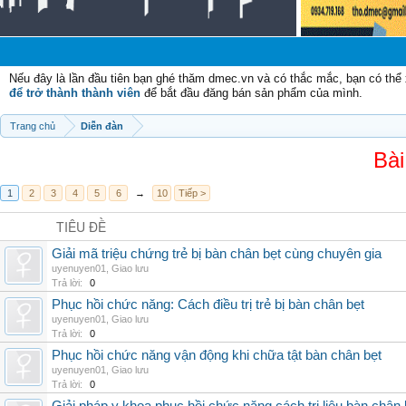
Nếu đây là lần đầu tiên bạn ghé thăm dmec.vn và có thắc mắc, bạn có th
để trở thành thành viên
để bắt đầu đăng bán sản phẩm của mình.
Trang chủ
Diễn đàn
Bài
1
2
3
4
5
6
→
10
Tiếp >
TIÊU ĐỀ
Giải mã triệu chứng trẻ bị bàn chân bẹt cùng chuyên gia
uyenuyen01
,
Giao lưu
Trả lời:
0
Phục hồi chức năng: Cách điều trị trẻ bị bàn chân bẹt
uyenuyen01
,
Giao lưu
Trả lời:
0
Phục hồi chức năng vận động khi chữa tật bàn chân bẹt
uyenuyen01
,
Giao lưu
Trả lời:
0