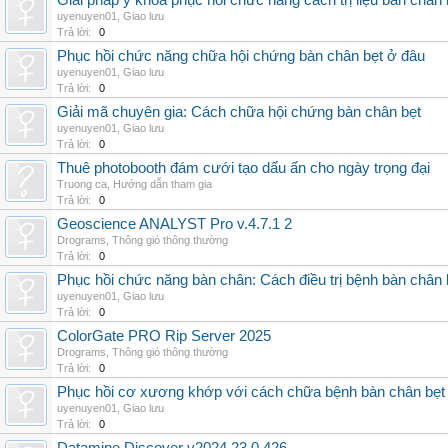
Giải pháp y khoa phục hồi chức năng cách trị liệu bàn chân 
uyenuyen01
,
Giao lưu
Trả lời:
0
Phục hồi chức năng chữa hội chứng bàn chân bẹt ở đâu
uyenuyen01
,
Giao lưu
Trả lời:
0
Giải mã chuyên gia: Cách chữa hội chứng bàn chân bẹt
uyenuyen01
,
Giao lưu
Trả lời:
0
Thuê photobooth đám cưới tạo dấu ấn cho ngày trọng đại
Truong ca
,
Hướng dẫn tham gia
Trả lời:
0
Geoscience ANALYST Pro v.4.7.1 2
Drograms
,
Thông gió thông thường
Trả lời:
0
Phục hồi chức năng bàn chân: Cách điều trị bệnh bàn chân 
uyenuyen01
,
Giao lưu
Trả lời:
0
ColorGate PRO Rip Server 2025
Drograms
,
Thông gió thông thường
Trả lời:
0
Phục hồi cơ xương khớp với cách chữa bệnh bàn chân bẹt
uyenuyen01
,
Giao lưu
Trả lời:
0