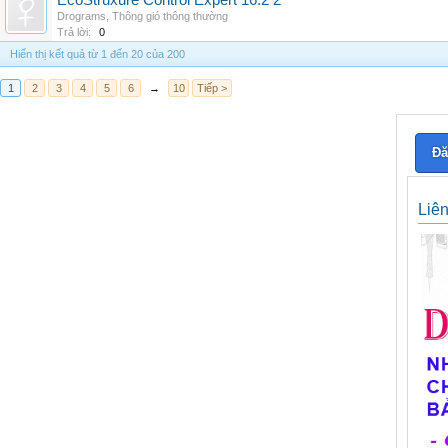
EcoStruxure Control Expert 16.2 2
Drograms
,
Thông gió thông thường
Trả lời:
0
Hiển thị kết quả từ 1 đến 20 của 200
1
2
3
4
5
6
→
10
Tiếp >
Đă
Liê