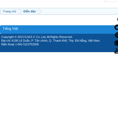
Trang chủ
Diễn đàn
Tiếng Việt
Copyright © 2013 D.M.E.C Co.,Ltd, All Rights Reserved.
Địa chỉ: K190 Lê Duẩn, P. Tân chính, Q. Thanh Khê, Thp. Đà Nẵng, Việt Nam.
Điện thoại: (+84) 5113752506