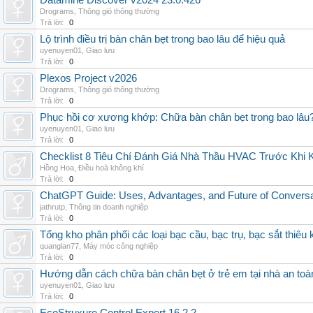
Datamine Discover v2024 23.0.426
Drograms
,
Thông gió thông thường
Trả lời:
0
Lộ trình điều trị bàn chân bẹt trong bao lâu để hiệu quả
uyenuyen01
,
Giao lưu
Trả lời:
0
Plexos Project v2026
Drograms
,
Thông gió thông thường
Trả lời:
0
Phục hồi cơ xương khớp: Chữa bàn chân bẹt trong bao lâu
uyenuyen01
,
Giao lưu
Trả lời:
0
Checklist 8 Tiêu Chí Đánh Giá Nhà Thầu HVAC Trước Khi
Hồng Hoa
,
Điều hoà không khí
Trả lời:
0
ChatGPT Guide: Uses, Advantages, and Future of Conversat
jathrutp
,
Thông tin doanh nghiệp
Trả lời:
0
Tổng kho phân phối các loại bạc cầu, bạc trụ, bạc sắt thiêu k
quanglan77
,
Máy móc công nghiệp
Trả lời:
0
Hướng dẫn cách chữa bàn chân bẹt ở trẻ em tại nhà an toà
uyenuyen01
,
Giao lưu
Trả lời:
0