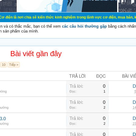
ơi chia sẽ kiến thức kinh nghiệm trong lãnh vực cơ điện, mua bán, ký gửi, cho
vn và có thắc mắc, bạn có thể xem
các câu hỏi thường gặp
bằng cách nhấn 
n sản phẩm của mình.
Bài viết gần đây
10
Tiếp >
TRẢ LỜI
ĐỌC
BÀI VI
Trả lời:
0
D
hường
Đọc:
1
5
Trả lời:
0
D
thường
Đọc:
2
14
Trả lời:
0
D
3.0
thường
Đọc:
2
23
Trả lời:
0
D