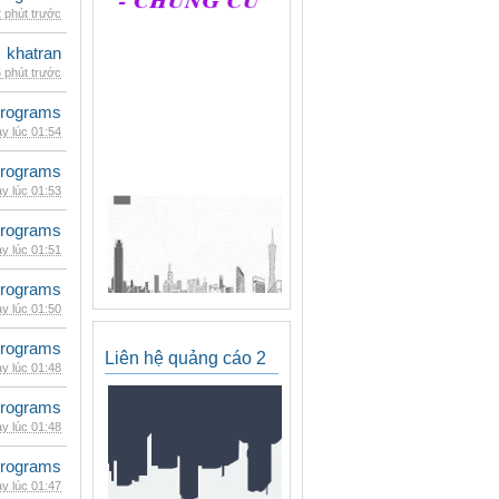
 phút trước
khatran
 phút trước
rograms
y lúc 01:54
rograms
y lúc 01:53
rograms
y lúc 01:51
rograms
y lúc 01:50
rograms
Liên hệ quảng cáo 2
y lúc 01:48
rograms
y lúc 01:48
rograms
y lúc 01:47