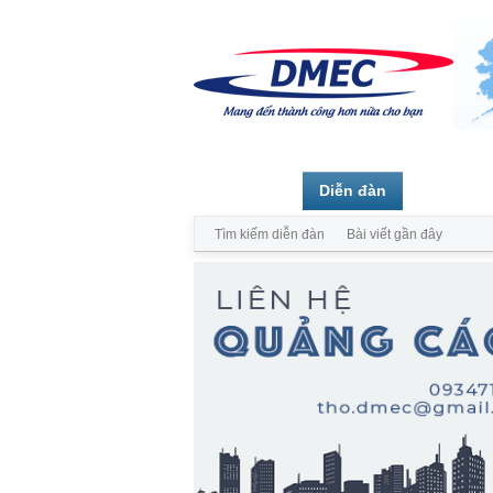
Trang chủ
Diễn đàn
Thành vi
Tìm kiếm diễn đàn
Bài viết gần đây