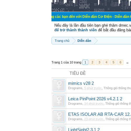
Chào mừng các bạn đến với Diễn đàn Cơ Điện - Diễn đàn Cơ điện là n
Nếu đây là lần đầu tiên bạn ghé thăm dmec.
để trở thành thành viên
để bắt đầu đăng bá
Trang chủ
Diễn đàn
Trang 1 của 10 trang
1
2
3
4
5
6
→
TIÊU ĐỀ
mimics v28 2
Drograms
,
5 phút trước
,
Thông gió thông t
Leica PinPoint 2026 v4.2.1 2
Drograms
,
14 phút trước
,
Thông gió thông 
ETAS ISOLAR AB RTA-CAR 12.
Drograms
,
23 phút trước
,
Thông gió thông 
LightSight2.3.1 2