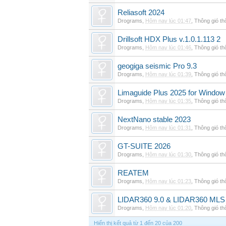
Reliasoft 2024
Drograms
,
Hôm nay lúc 01:47
,
Thông gió t
Drillsoft HDX Plus v.1.0.1.113 2
Drograms
,
Hôm nay lúc 01:46
,
Thông gió t
geogiga seismic Pro 9.3
Drograms
,
Hôm nay lúc 01:39
,
Thông gió t
Limaguide Plus 2025 for Window
Drograms
,
Hôm nay lúc 01:35
,
Thông gió t
NextNano stable 2023
Drograms
,
Hôm nay lúc 01:31
,
Thông gió t
GT-SUITE 2026
Drograms
,
Hôm nay lúc 01:30
,
Thông gió t
REATEM
Drograms
,
Hôm nay lúc 01:23
,
Thông gió t
LIDAR360 9.0 & LIDAR360 MLS 
Drograms
,
Hôm nay lúc 01:20
,
Thông gió t
Hiển thị kết quả từ 1 đến 20 của 200