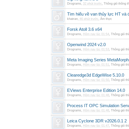
Drograms
,
32 phút trước
,
Thông gió thông 
Tìm hiểu về van thủy lực HT và 
khatran
,
46 phút trước
,
Ẩm thực
Forsk Atoll 3.6 x64
Drograms
,
Hôm nay lúc 01:54
,
Thông gió t
Openwind 2024 v2.0
Drograms
,
Hôm nay lúc 01:53
,
Thông gió t
Meta Imaging Series MetaMorph
Drograms
,
Hôm nay lúc 01:51
,
Thông gió t
Clearedge3d EdgeWise 5.10.0
Drograms
,
Hôm nay lúc 01:50
,
Thông gió t
EViews Enterprise Edition 14.0
Drograms
,
Hôm nay lúc 01:48
,
Thông gió t
Process IT OPC Simulation Serv
Drograms
,
Hôm nay lúc 01:48
,
Thông gió t
Leica Cyclone 3DR v2026.0.1 2
Drograms
,
Hôm nay lúc 01:47
,
Thông gió t