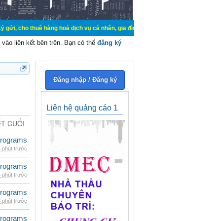
 thuê hàng hoá dịch vụ cá nhân, gia đình. Mua bán, ký gửi, cho thuê thiết bị 
vào liên kết bên trên. Bạn có thể
đăng ký
Đăng nhập / Đăng ký
Liên hệ quảng cáo 1
ẾT CUỐI
rograms
 phút trước
rograms
 phút trước
rograms
 phút trước
rograms