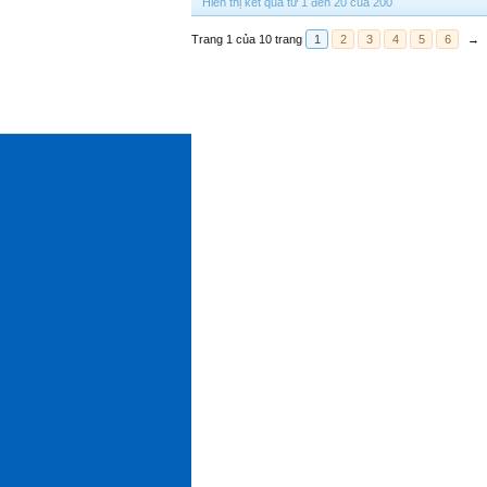
Hiển thị kết quả từ 1 đến 20 của 200
Trang 1 của 10 trang
1
2
3
4
5
6
→