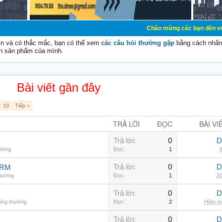
Chào mừng các bạn đến với Diễn đàn Cơ 
vn và có thắc mắc, bạn có thể xem
các câu hỏi thường gặp
bằng cách nhấn 
n sản phẩm của mình.
Bài viết gần đây
10
Tiếp >
TRẢ LỜI
ĐỌC
BÀI VI
Trả lời:
0
D
hường
Đọc:
1
8
Trả lời:
0
D
ARM
thường
Đọc:
1
20
Trả lời:
0
D
hông thường
Đọc:
2
Hôm na
Trả lời:
0
D