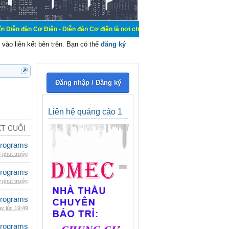
Điện - Diễn đàn Cơ điện là nơi chia sẽ kiến thức kinh nghiệm trong lãnh vực cơ
vào liên kết bên trên. Bạn có thể
đăng ký
Đăng nhập / Đăng ký
Liên hệ quảng cáo 1
ẾT CUỐI
rograms
 phút trước
rograms
 phút trước
rograms
y lúc 19:49
rograms