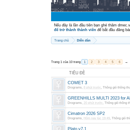
Nếu đây là lần đầu tiên bạn ghé thăm dmec.
để trở thành thành viên
để bắt đầu đăng bá
Trang chủ
Diễn đàn
Trang 1 của 10 trang
1
2
3
4
5
6
→
TIÊU ĐỀ
COMET 3
Drograms
,
8 phút trước
,
Thông gió thông t
GREENHILLS MULTI 2023 for 
Drograms
,
20 phút trước
,
Thông gió thông 
Cimatron 2026 SP2
Drograms
,
Hôm nay lúc 19:49
,
Thông gió t
Plato v7.1