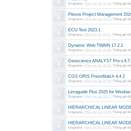
Drograms
,
Hôm nay lúc 19:35
,
Thông gió t
Plexos Project Management 202
Drograms
,
Hôm nay lúc 19:22
,
Thông gió t
ECU Test 2023.1
Drograms
,
Hôm nay lúc 19:11
,
Thông gió th
Dynamic Web TWAIN 17.2.1
Drograms
,
Hôm nay lúc 18:56
,
Thông gió t
Geoscience ANALYST Pro v.4.7.
Drograms
,
Hôm nay lúc 18:43
,
Thông gió t
CGS ORIS PressMatch 4.4 2
Drograms
,
Hôm nay lúc 18:30
,
Thông gió t
Limaguide Plus 2025 for Window
Drograms
,
Hôm nay lúc 18:17
,
Thông gió t
HIERARCHICAL LINEAR MODE
Drograms
,
Hôm nay lúc 18:04
,
Thông gió t
HIERARCHICAL LINEAR MOD
Drograms
,
Hôm nay lúc 17:53
,
Thông gió t