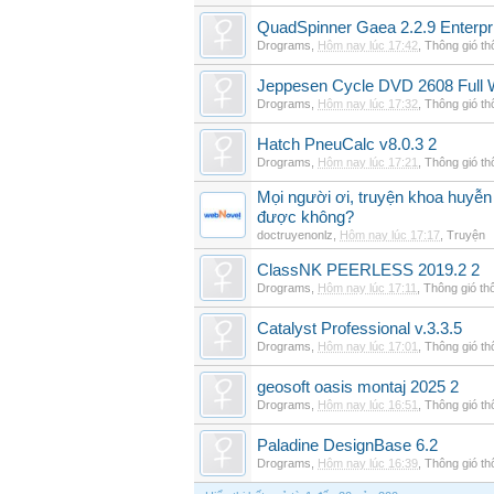
QuadSpinner Gaea 2.2.9 Enterpr
Drograms
,
Hôm nay lúc 17:42
,
Thông gió t
Jeppesen Cycle DVD 2608 Full 
Drograms
,
Hôm nay lúc 17:32
,
Thông gió t
Hatch PneuCalc v8.0.3 2
Drograms
,
Hôm nay lúc 17:21
,
Thông gió t
Mọi người ơi, truyện khoa huyễn
được không?
doctruyenonlz
,
Hôm nay lúc 17:17
,
Truyện
ClassNK PEERLESS 2019.2 2
Drograms
,
Hôm nay lúc 17:11
,
Thông gió th
Catalyst Professional v.3.3.5
Drograms
,
Hôm nay lúc 17:01
,
Thông gió t
geosoft oasis montaj 2025 2
Drograms
,
Hôm nay lúc 16:51
,
Thông gió t
Paladine DesignBase 6.2
Drograms
,
Hôm nay lúc 16:39
,
Thông gió t