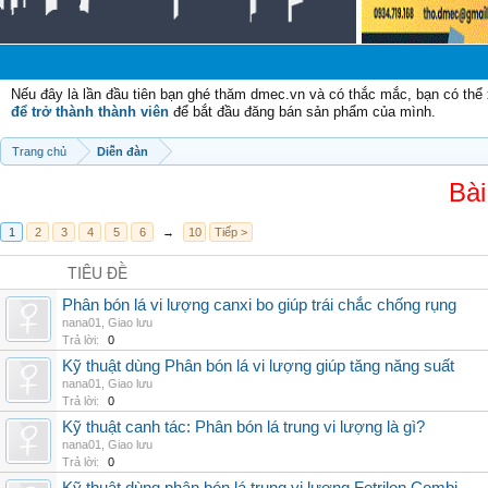
C
Nếu đây là lần đầu tiên bạn ghé thăm dmec.vn và có thắc mắc, bạn có th
để trở thành thành viên
để bắt đầu đăng bán sản phẩm của mình.
Trang chủ
Diễn đàn
Bài
1
2
3
4
5
6
→
10
Tiếp >
TIÊU ĐỀ
Phân bón lá vi lượng canxi bo giúp trái chắc chống rụng
nana01
,
Giao lưu
Trả lời:
0
Kỹ thuật dùng Phân bón lá vi lượng giúp tăng năng suất
nana01
,
Giao lưu
Trả lời:
0
Kỹ thuật canh tác: Phân bón lá trung vi lượng là gì?
nana01
,
Giao lưu
Trả lời:
0