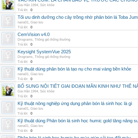
VẮC-XIN CÚM: LÁ CHẮN BẢO VỆ TRƯỚC CÁC CHỦN
Gia Hân 1994
,
Sức khỏe
Trả lời:
0
Tối ưu dinh dưỡng cho cây trồng nhờ phân bón lá Toba Jum
nana01
,
Giao lưu
Trả lời:
0
CemVision v4.0
Drograms
,
Thông gió thông thường
Trả lời:
0
Keysight SystemVue 2025
Drograms
,
Thông gió thông thường
Trả lời:
0
Kỹ thuật dùng phân bón lá tạo nụ cho mai vàng bền khỏe
nana01
,
Giao lưu
Trả lời:
0
BỔ SUNG NỘI TIẾT GIAI ĐOẠN MÃN KINH NHƯ THẾ 
Gia Hân 1994
,
Sức khỏe
Trả lời:
0
Kỹ thuật nông nghiệp ứng dụng phân bón lá sinh học là gì
nana01
,
Giao lưu
Trả lời:
0
Kỹ thuật dùng Phân bón lá sinh học humic gold tăng năng s
nana01
,
Giao lưu
Trả lời:
0