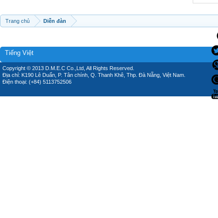
Trang chủ
Diễn đàn
Tiếng Việt
Copyright © 2013 D.M.E.C Co.,Ltd, All Rights Reserved.
Địa chỉ: K190 Lê Duẩn, P. Tân chính, Q. Thanh Khê, Thp. Đà Nẵng, Việt Nam.
Điện thoại: (+84) 5113752506