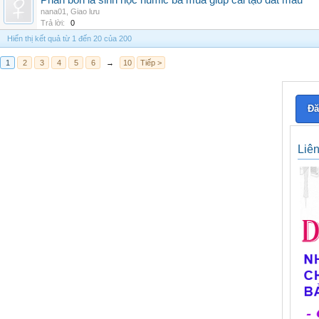
Phân bón lá sinh học humic ba mùa giúp cải tạo đất màu
nana01
,
Giao lưu
Trả lời:
0
Hiển thị kết quả từ 1 đến 20 của 200
1
2
3
4
5
6
→
10
Tiếp >
Đă
Liê