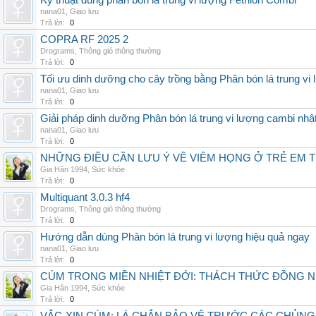
Kỹ thuật dùng phân bón lá trung vi lượng Fetrilon Combi
nana01
,
Giao lưu
Trả lời:
0
COPRA RF 2025 2
Drograms
,
Thông gió thông thường
Trả lời:
0
Tối ưu dinh dưỡng cho cây trồng bằng Phân bón lá trung vi
nana01
,
Giao lưu
Trả lời:
0
Giải pháp dinh dưỡng Phân bón lá trung vi lượng cambi nhậ
nana01
,
Giao lưu
Trả lời:
0
NHỮNG ĐIỀU CẦN LƯU Ý VỀ VIÊM HỌNG Ở TRẺ EM 
Gia Hân 1994
,
Sức khỏe
Trả lời:
0
Multiquant 3.0.3 hf4
Drograms
,
Thông gió thông thường
Trả lời:
0
Hướng dẫn dùng Phân bón lá trung vi lượng hiệu quả ngay
nana01
,
Giao lưu
Trả lời:
0
CÚM TRONG MIỀN NHIỆT ĐỚI: THÁCH THỨC ĐỒNG 
Gia Hân 1994
,
Sức khỏe
Trả lời:
0