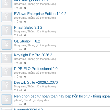
Mensura genius 9.1 2
Drograms
,
Thông gió thông thường
Trả lời:
0
EViews Enterprise Edition 14.0 2
Drograms
,
Thông gió thông thường
Trả lời:
0
Phast Safeti 9.1 2
Drograms
,
Thông gió thông thường
Trả lời:
0
GL Studio++ 8.2
Drograms
,
Thông gió thông thường
Trả lời:
0
Keysight EMPro 2026 2
Drograms
,
Thông gió thông thường
Trả lời:
0
PIPE-FLO Professional 2.0
Drograms
,
Thông gió thông thường
Trả lời:
0
Deswik Suite v2026.1.2070
Drograms
,
Thông gió thông thường
Trả lời:
0
Nên chọn bếp từ hoàn toàn hay bếp hỗn hợp từ - hồng ngoại 
pthao6
,
Các đồ gia dụng khác
Trả lời:
0