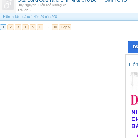
Gấu Bông Quà Tặng Sinh Nhật Cho Bé – YUMI TOYS
Huy Nguyen
,
Điều hoà không khí
Trả lời:
2
Hiển thị kết quả từ 1 đến 20 của 200
1
2
3
4
5
6
→
10
Tiếp >
Đă
Liê