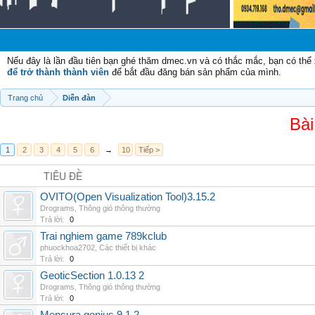
Nếu đây là lần đầu tiên bạn ghé thăm dmec.vn và có thắc mắc, bạn có th
để trở thành thành viên
để bắt đầu đăng bán sản phẩm của mình.
Trang chủ
Diễn đàn
Bài
1
2
3
4
5
6
→
10
Tiếp >
TIÊU ĐỀ
OVITO(Open Visualization Tool)3.15.2
Drograms
,
Thông gió thông thường
Trả lời:
0
Trai nghiem game 789kclub
phuockhoa2702
,
Các thiết bị khác
Trả lời:
0
GeoticSection 1.0.13 2
Drograms
,
Thông gió thông thường
Trả lời:
0