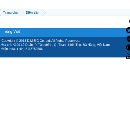
Trang chủ
Diễn đàn
Tiếng Việt
Copyright © 2013 D.M.E.C Co.,Ltd, All Rights Reserved.
Địa chỉ: K190 Lê Duẩn, P. Tân chính, Q. Thanh Khê, Thp. Đà Nẵng, Việt Nam.
Điện thoại: (+84) 5113752506