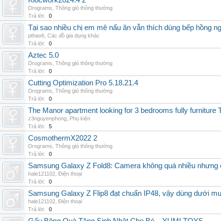
Klocwork2024.4 2
Drograms
,
Thông gió thông thường
Trả lời:
0
Tại sao nhiều chị em mê nấu ăn vẫn thích dùng bếp hồng n
pthao6
,
Các đồ gia dụng khác
Trả lời:
0
Aztec 5.0
Drograms
,
Thông gió thông thường
Trả lời:
0
Cutting Optimization Pro 5.18.21.4
Drograms
,
Thông gió thông thường
Trả lời:
0
The Manor apartment looking for 3 bedrooms fully furnitur
z3nguyenphong
,
Phụ kiện
Trả lời:
5
CosmothermX2022 2
Drograms
,
Thông gió thông thường
Trả lời:
0
Samsung Galaxy Z Fold8: Camera không quá nhiều nhưng 
hale121102
,
Điện thoại
Trả lời:
0
Samsung Galaxy Z Flip8 đạt chuẩn IP48, vậy dùng dưới m
hale121102
,
Điện thoại
Trả lời:
0